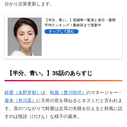
分かり次第更新します。
【半分、青い。】視聴率一覧表と単日・週間
平均ランキング！最終回まで更新中
【半分、青い。】35話のあらすじ
鈴愛（永野芽郁）
は、
秋風（豊川悦司）
のマネージャー・
菱本（井川遥）
に天井の音を尋ねるとネズミだと言われま
す。音のつながりで鈴愛は左耳の失聴を伝えると秋風に話
すのは怪訝（けげん）な様子の菱本。