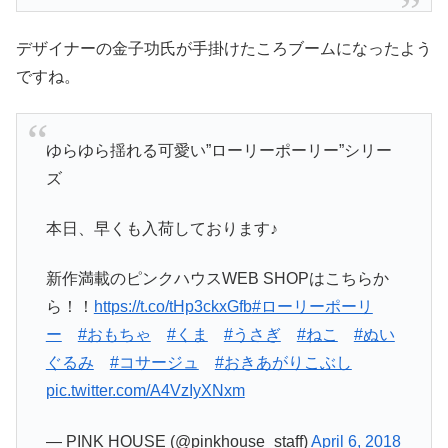
デザイナーの金子功氏が手掛けたころブームになったよう
ですね。
ゆらゆら揺れる可愛い”ローリーポーリー”シリー
ズ
本日、早くも入荷しております♪
新作満載のピンクハウスWEB SHOPはこちらか
ら！！
https://t.co/tHp3ckxGfb
#ローリーポーリ
ー
#おもちゃ
#くま
#うさぎ
#ねこ
#ぬい
ぐるみ
#コサージュ
#おきあがりこぶし
pic.twitter.com/A4VzIyXNxm
— PINK HOUSE (@pinkhouse_staff)
April 6, 2018