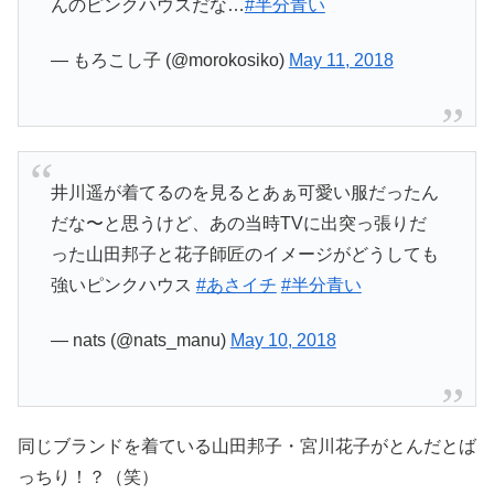
んのピンクハウスだな…
#半分青い
— もろこし子 (@morokosiko)
May 11, 2018
井川遥が着てるのを見るとあぁ可愛い服だったん
だな〜と思うけど、あの当時TVに出突っ張りだ
った山田邦子と花子師匠のイメージがどうしても
強いピンクハウス
#あさイチ
#半分青い
— nats (@nats_manu)
May 10, 2018
同じブランドを着ている山田邦子・宮川花子がとんだとば
っちり！？（笑）