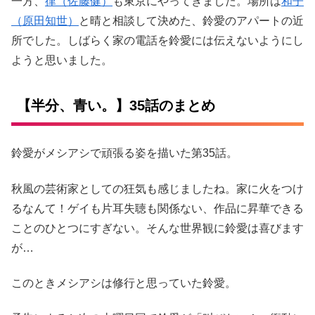
一方、
律（佐藤健）
も東京にやってきました。場所は
和子
（原田知世）
と晴と相談して決めた、鈴愛のアパートの近
所でした。しばらく家の電話を鈴愛には伝えないようにし
ようと思いました。
【半分、青い。】35話のまとめ
鈴愛がメシアシで頑張る姿を描いた第35話。
秋風の芸術家としての狂気も感じましたね。家に火をつけ
るなんて！ゲイも片耳失聴も関係ない、作品に昇華できる
ことのひとつにすぎない。そんな世界観に鈴愛は喜びます
が…
このときメシアシは修行と思っていた鈴愛。