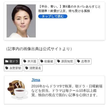
【半分、青い。】第6週のネタバレあらすじと
視聴率！鈴愛が上京、待ち受ける孤独
（記事内の画像出典は公式サイトより）
朝ドラ
井川遥
佐藤健
原田知世
志尊淳
永野芽郁
清野菜名
Jima
2016年からドラマ9で執筆。朝ドラ・日曜劇場
などを担当。ドラマは毎クール10本以上鑑
賞。独自の視点で面白い記事を心掛けます。