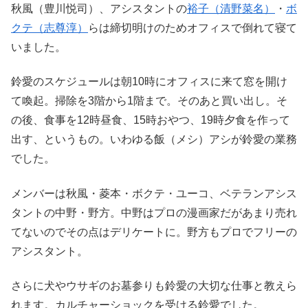
秋風（豊川悦司）、アシスタントの
裕子（清野菜名）
・
ボ
クテ（志尊淳）
らは締切明けのためオフィスで倒れて寝て
いました。
鈴愛のスケジュールは朝10時にオフィスに来て窓を開け
て喚起。掃除を3階から1階まで。そのあと買い出し。そ
の後、食事を12時昼食、15時おやつ、19時夕食を作って
出す、というもの。いわゆる飯（メシ）アシが鈴愛の業務
でした。
メンバーは秋風・菱本・ボクテ・ユーコ、ベテランアシス
タントの中野・野方。中野はプロの漫画家だがあまり売れ
てないのでその点はデリケートに。野方もプロでフリーの
アシスタント。
さらに犬やウサギのお墓参りも鈴愛の大切な仕事と教えら
れます。カルチャーショックを受ける鈴愛でした。