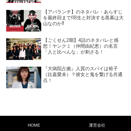
【アバランチ】のネタバレ・あらすじ
を最終回まで!羽生と対決する黒幕は大
山なのか⁈
【ごくせん2期】4話のネタバレと感
想！ヤンクミ（仲間由紀恵）の名言
「人と比べんな」が刺さる！
『大病院占拠』人質のスパイは裕子
（比嘉愛未）？彼女と鬼を繋げる共通
点！
HOME
運営会社