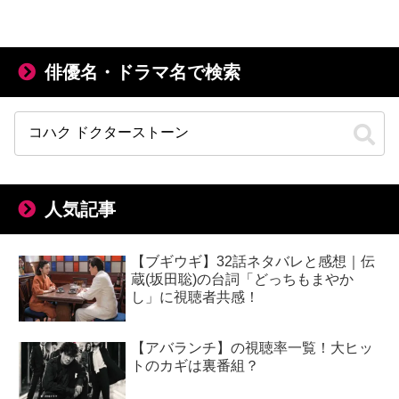
俳優名・ドラマ名で検索
人気記事
【ブギウギ】32話ネタバレと感想｜伝
蔵(坂田聡)の台詞「どっちもまやか
し」に視聴者共感！
【アバランチ】の視聴率一覧！大ヒッ
トのカギは裏番組？