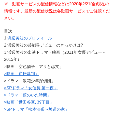
※ 動画サービスの配信情報などは2020年2/21(金)現在の
情報です。最新の配信状況は各動画サービスでご確認くだ
さい。
目次
1.
浜辺美波のプロフィール
2.浜辺美波の芸能界デビューのきっかけは?
3.浜辺美波の出演ドラマ・映画（2011年女優デビュー～
2015年）
>映画「空色物語 アリと恋文」
>映画「逆転裁判」
>ドラマ「浪花少年探偵団」
>SPドラマ「女信長 第一夜」
>ドラマ「僕のいた時間」
>映画「世田谷区, 39丁目」
>SPドラマ「松本清張〜坂道の家」