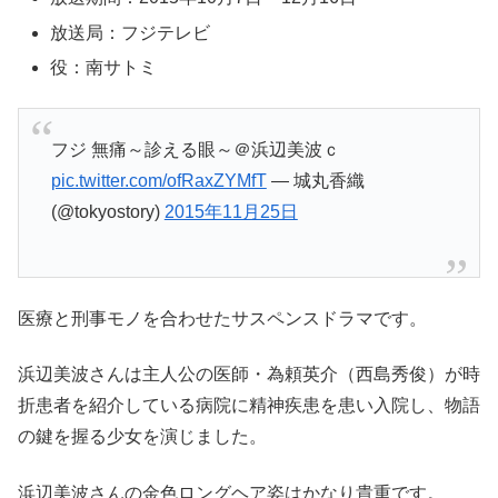
放送局：フジテレビ
役：南サトミ
フジ 無痛～診える眼～＠浜辺美波ｃ
pic.twitter.com/ofRaxZYMfT
— 城丸香織
(@tokyostory)
2015年11月25日
医療と刑事モノを合わせたサスペンスドラマです。
浜辺美波さんは主人公の医師・為頼英介（西島秀俊）が
時
折患者を紹介している
病院に精神疾患を患い入院し、物語
の鍵を握る少女を演じました。
浜辺美波さんの金色ロングヘア姿はかなり貴重です。