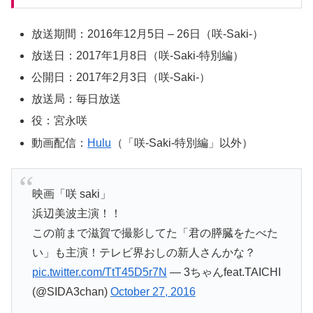
放送期間：
2016年12月5日 – 26日（咲-Saki-）
放送日：
2017年1月8日（咲-Saki-特別編）
公開日：2017年2月3日（咲-Saki-）
放送局：毎日放送
役：宮永咲
動画配信：
Hulu
（「
咲-Saki-特別編
」以外）
映画「咲 saki」
浜辺美波主演！！
この前まで滋賀で撮影してた「君の膵臓をたべた
い」も主演！テレビ界おしの新人さんかな？
pic.twitter.com/TtT45D5r7N
— 3ちゃんfeat.TAICHI
(@SIDA3chan)
October 27, 2016