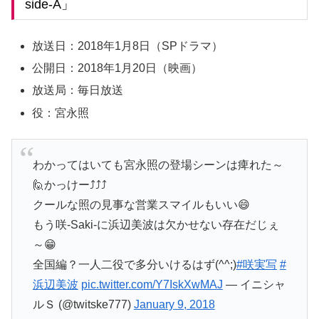
side-A」
放送日：2018年1月8日（SPドラマ）
公開日：2018年1月20日（映画）
放送局：毎日放送
役：宮永照
わかってはいても宮永照の登場シーンは痺れた～
🙋かっけー⤴⤴⤴
クールな照の見事な営業スマイルもいい😄
もう咲-Saki-に浜辺美波は欠かせない存在だじぇ
～😁
全国編？一人二役で多分いけるはず(^^;)
#咲実写
#
浜辺美波
pic.twitter.com/Y7IskXwMAJ
— イニシャ
ルＳ (@twitske777)
January 9, 2018