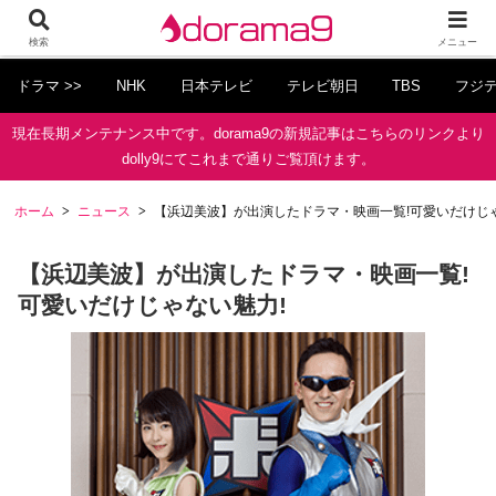
検索
メニュー
ドラマ >>
NHK
日本テレビ
テレビ朝日
TBS
フジ
現在長期メンテナンス中です。dorama9の新規記事はこちらのリンクより
dolly9にてこれまで通りご覧頂けます。
ホーム
ニュース
【浜辺美波】が出演したドラマ・映画一覧!可愛いだけじゃ
【浜辺美波】が出演したドラマ・映画一覧!
可愛いだけじゃない魅力!