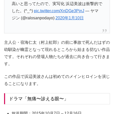
高いと思ってたので、実写化 浜辺美波は衝撃的で
した。(^_^)
pic.twitter.com/XnDGe3PjnJ
— ヤマ
ジン (@ralosanpodayo)
2020年1月10日
主人公・宿海仁太（村上虹郎）の前に事故で死んだはずの
幼馴染が幽霊となって現れるところから始まる切ない作品
です。それぞれの登場人物たちが過去に向き合って行きま
す。
この作品で浜辺美波さんは初めてのメインヒロインを演じ
ることになります。
ドラマ「無痛〜診える眼〜」
放送期間：
2015年10月7日 – 12月16日