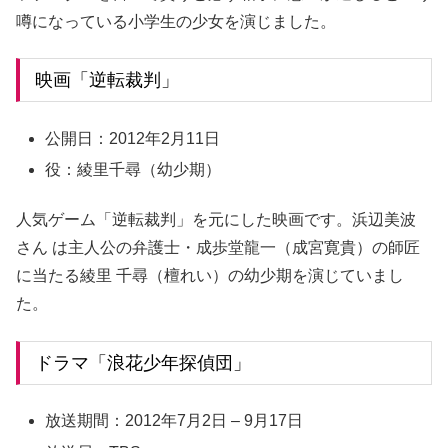
噂になっている小学生の少女を演じました。
映画「逆転裁判」
公開日：2012年2月11日
役：綾里千尋（幼少期）
人気ゲーム「逆転裁判」を元にした映画です。
浜辺美波
さん
は
主人公の弁護士・成歩堂龍一（成宮寛貴）の師匠
に当たる綾里 千尋（檀れい）の幼少期を演じていまし
た。
ドラマ「浪花少年探偵団」
放送期間：
2012年7月2日 – 9月17日