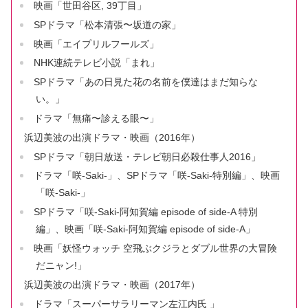
映画「世田谷区, 39丁目」
SPドラマ「松本清張〜坂道の家」
映画「エイプリルフールズ」
NHK連続テレビ小説「まれ」
SPドラマ「あの日見た花の名前を僕達はまだ知らな
い。」
ドラマ「無痛〜診える眼〜」
浜辺美波の出演ドラマ・映画（2016年）
SPドラマ「朝日放送・テレビ朝日必殺仕事人2016」
ドラマ「咲-Saki-」、SPドラマ「咲-Saki-特別編」、映画
「咲-Saki-」
SPドラマ「咲-Saki-阿知賀編 episode of side-A 特別
編」、映画「咲-Saki-阿知賀編 episode of side-A」
映画「妖怪ウォッチ 空飛ぶクジラとダブル世界の大冒険
だニャン!」
浜辺美波の出演ドラマ・映画（2017年）
ドラマ「スーパーサラリーマン左江内氏 」