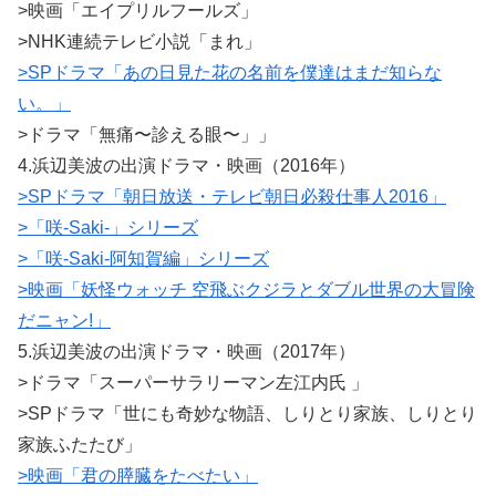
>映画「エイプリルフールズ」
>NHK連続テレビ小説「まれ」
>SPドラマ「あの日見た花の名前を僕達はまだ知らな
い。」
>ドラマ「無痛〜診える眼〜」」
4.浜辺美波の出演ドラマ・映画（2016年）
>SPドラマ「朝日放送・テレビ朝日必殺仕事人2016」
>「咲-Saki-」シリーズ
>「咲-Saki-阿知賀編」シリーズ
>映画「妖怪ウォッチ 空飛ぶクジラとダブル世界の大冒険
だニャン!」
5.浜辺美波の出演ドラマ・映画（2017年）
>ドラマ「スーパーサラリーマン左江内氏 」
>SPドラマ「世にも奇妙な物語、しりとり家族、しりとり
家族ふたたび」
>映画「君の膵臓をたべたい」