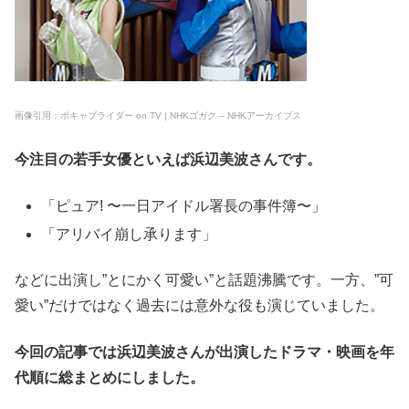
画像引用：ボキャブライダー on TV | NHKゴガク – NHKアーカイブス
今注目の若手女優といえば浜辺美波さんです。
「ピュア! 〜一日アイドル署長の事件簿〜」
「アリバイ崩し承ります」
などに出演し”とにかく可愛い”と話題沸騰です。一方、”可
愛い”だけではなく過去には意外な役も演じていました。
今回の記事では浜辺美波さんが出演したドラマ・映画を年
代順に総まとめにしました。