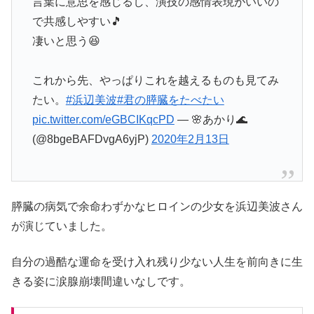
言葉に意思を感じるし、演技の感情表現がいいの
で共感しやすい🎵
凄いと思う😆
これから先、やっぱりこれを越えるものも見てみ
たい。
#浜辺美波
#君の膵臓をたべたい
pic.twitter.com/eGBCIKqcPD
— 🌸あかり🌊
(@8bgeBAFDvgA6yjP)
2020年2月13日
膵臓の病気で余命わずかなヒロインの少女を浜辺美波さん
が演じていました。
自分の過酷な運命を受け入れ残り少ない人生を前向きに生
きる姿に涙腺崩壊間違いなしです。