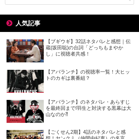
人気記事
【ブギウギ】32話ネタバレと感想｜伝
蔵(坂田聡)の台詞「どっちもまやか
し」に視聴者共感！
【アバランチ】の視聴率一覧！大ヒッ
トのカギは裏番組？
【アバランチ】のネタバレ・あらすじ
を最終回まで!羽生と対決する黒幕は大
山なのか⁈
【ごくせん2期】4話のネタバレと感
想！ヤンクミ（仲間由紀恵）の名言