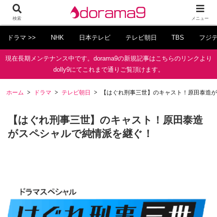
検索
メニュー
ドラマ >>
NHK
日本テレビ
テレビ朝日
TBS
フジ
現在長期メンテナンス中です。dorama9の新規記事はこちらのリンクより
dolly9にてこれまで通りご覧頂けます。
ホーム
ドラマ
テレビ朝日
【はぐれ刑事三世】のキャスト！原田泰造が
【はぐれ刑事三世】のキャスト！原田泰造
がスペシャルで純情派を継ぐ！