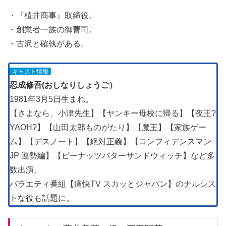
・『植井商事』取締役。
・創業者一族の御曹司。
・古沢と確執がある。
キャスト情報
忍成修吾(おしなりしょうご）
1981年3月5日生まれ。
【さよなら、小津先生】【ヤンキー母校に帰る】【夜王?
YAOH?】【山田太郎ものがたり】【魔王】【家族ゲー
ム】【デスノート】【絶対正義】【コンフィデンスマン
JP 運勢編】【ピーナッツバターサンドウィッチ】など多
数出演。
バラエティ番組【痛快TV スカッとジャパン】のナルシス
トな役も話題に。