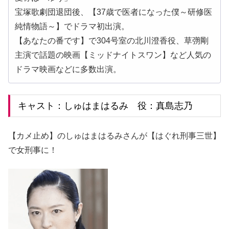
宝塚歌劇団退団後、【37歳で医者になった僕～研修医
純情物語～】でドラマ初出演。
【あなたの番です】で304号室の北川澄香役、草彅剛
主演で話題の映画【ミッドナイトスワン】など人気の
ドラマ映画などに多数出演。
キャスト：しゅはまはるみ 役：真島志乃
【カメ止め】のしゅはまはるみさんが【はぐれ刑事三世】
で女刑事に！