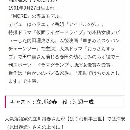
1991年9月27日生まれ。
『MORE』の専属モデル。
デビューはバラエティ番組『アイドルの穴』。
特撮ドラマ『仮面ライダードライブ』で本格女優デビ
ューした内田理央さん。以後映画『血まみれスケバン
チェーンソー』で主演。人気ドラマ『おっさんずラ
ブ』で田中圭さん演じる春田の幼なじみのちず役で日
刊スポーツ・ドラマグランプリ助演女優賞を受賞。
近作は『向かいのバズる家族』『来世ではちゃんとし
ます』で主演。
キャスト：立川談春 役：河辺一成
人気落語家の立川談春さんが【はぐれ刑事三世】では浦安
（原田泰造）さんの上司に！