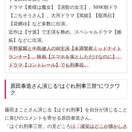
ドラマ【奥様は魔女】【演歌の女王】、NHK朝ドラ
【ごちそうさん】、大河ドラマ【篤姫】【龍馬伝】
【花燃ゆ】など多数に出演。
近作は【サ道】で主演を務め、スペシャルドラマ【嫉
妬】などに出演。
平野紫耀と中島健人のW主演【未満警察ミッドナイト
ランナー】、映画【スマホを落としただけなのに】、
ドラマ【コントレール】でも刑事役。
原田泰造さん演じる“はぐれ刑事三世”にワクワ
ク
藤田まことさん演じる【はぐれ刑事】を自分が演じること
に喜びのコメントを寄せる原田泰造さん。
「はぐれ刑事三世」の見どころは
「浦安はどこか懐かしさ