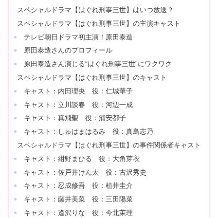
スペシャルドラマ【はぐれ刑事三世】はいつ放送？
スペシャルドラマ【はぐれ刑事三世】の主演キャスト
テレビ朝日ドラマ初主演！原田泰造
原田泰造さんのプロフィール
原田泰造さん演じる“はぐれ刑事三世”にワクワク
スペシャルドラマ【はぐれ刑事三世】のキャスト
キャスト：内田理央 役：仁城華子
キャスト：立川談春 役：河辺一成
キャスト：真飛聖 役：浦安都子
キャスト：しゅはまはるみ 役：真島志乃
スペシャルドラマ【はぐれ刑事三世】の事件関係者キャスト
キャスト：紺野まひる 役：大角芽衣
キャスト：佐戸井けん太 役：古沢秀史
キャスト：忍成修吾 役：植井圭介
キャスト：藤井美菜 役：三田陽菜
キャスト：逢沢りな 役：今北茉理