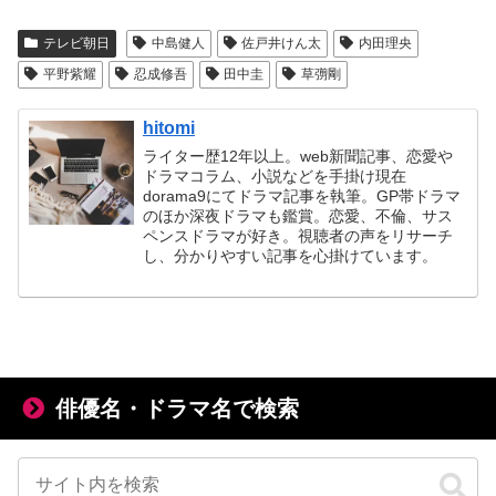
テレビ朝日
中島健人
佐戸井けん太
内田理央
平野紫耀
忍成修吾
田中圭
草彅剛
hitomi
ライター歴12年以上。web新聞記事、恋愛や
ドラマコラム、小説などを手掛け現在
dorama9にてドラマ記事を執筆。GP帯ドラマ
のほか深夜ドラマも鑑賞。恋愛、不倫、サス
ペンスドラマが好き。視聴者の声をリサーチ
し、分かりやすい記事を心掛けています。
俳優名・ドラマ名で検索