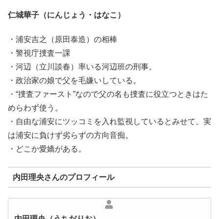
仁城華子（にんじょう・はなこ）
・浦安吉之（原田泰造）の相棒
・警視庁捜査一課
・河辺（立川談春）率いる河辺班の刑事。
・政治家の娘で父を毛嫌いしている。
・“捜査ファースト”なので父の名も捜査に役立つときはた
めらわず使う。
・自由な浦安にツッコミを入れ監視しているとみせて、実
は浦安に負けず劣らずの方向音痴。
・どこか愛嬌がある。
内田理央さんのプロフィール
内田理央（うちだりお）