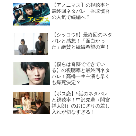
【アノニマス】の視聴率と
最終回ネタバレ！香取慎吾
の人気で続編へ？
【シッコウ!!】最終回のネタ
バレと感想！「面白かっ
た」絶賛と続編希望の声！
【僕らは奇跡でできてい
る】の視聴率と最終回ネタ
バレ！高橋一生主演も早く
も爆死決定？
【ボス恋】5話のネタバレ
と視聴率！中沢先輩（間宮
祥太朗）のおにぎりの差し
入れが切なすぎる！