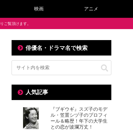
映画
アニメ
で通りご覧頂けます。
俳優名・ドラマ名で検索
人気記事
『ブギウギ』スズ子のモデ
ル・笠置シヅ子のプロフィ
ール＆略歴！年下の大学生
との恋が波瀾万丈！