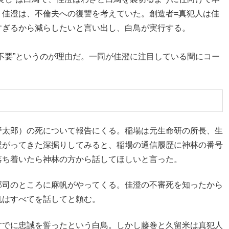
。佳澄は、不倫夫への復讐を考えていた。創造者=真犯人は佳
すぎるから減らしたいと言い出し、白鳥が実行する。
不要”というのが理由だ。一同が佳澄に注目している間にコー
野太郎）の死について報告にくる。稲場は元生命研の所長、生
繋がってきた深掘りしてみると、稲場の通信履歴に神林の番号
落ち着いたら神林の方から話してほしいと言った。
郡司のところに麻帆がやってくる。佳澄の不審死を知ったから
帆はすべてを話してと頼む。
すでに忠誠を誓ったという白鳥。しかし藤巻と久留米は真犯人