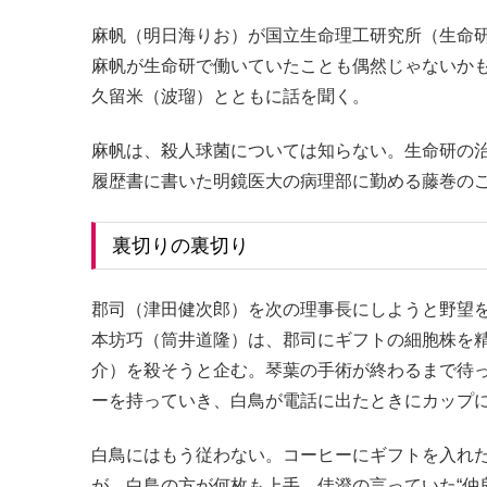
麻帆（明日海りお）が国立生命理工研究所（生命
麻帆が生命研で働いていたことも偶然じゃないか
久留米（波瑠）とともに話を聞く。
麻帆は、殺人球菌については知らない。生命研の
履歴書に書いた明鏡医大の病理部に勤める藤巻の
裏切りの裏切り
郡司（津田健次郎）を次の理事長にしようと野望
本坊巧（筒井道隆）は、郡司にギフトの細胞株を
介）を殺そうと企む。琴葉の手術が終わるまで待
ーを持っていき、白鳥が電話に出たときにカップ
白鳥にはもう従わない。コーヒーにギフトを入れ
が、白鳥の方が何枚も上手。佳澄の言っていた“仲