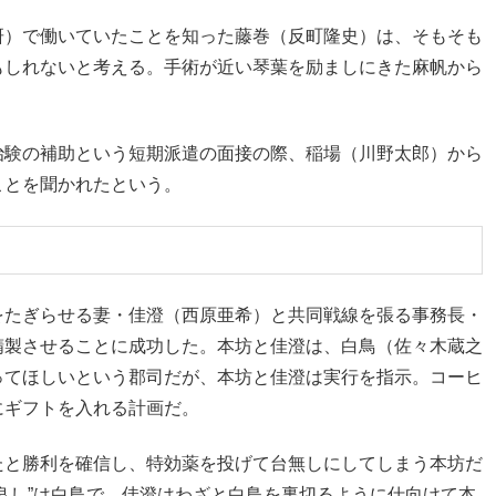
研）で働いていたことを知った藤巻（反町隆史）は、そもそも
もしれないと考える。手術が近い琴葉を励ましにきた麻帆から
治験の補助という短期派遣の面接の際、稲場（川野太郎）から
ことを聞かれたという。
をたぎらせる妻・佳澄（西原亜希）と共同戦線を張る事務長・
精製させることに成功した。本坊と佳澄は、白鳥（佐々木蔵之
ってほしいという郡司だが、本坊と佳澄は実行を指示。コーヒ
にギフトを入れる計画だ。
たと勝利を確信し、特効薬を投げて台無しにしてしまう本坊だ
良し”は白鳥で、佳澄はわざと白鳥を裏切るように仕向けて本