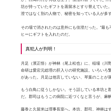
坊が持っていたギフトを蒸留水とすり替えていた
澄ではなく別の人物で、秘密を知っている人が多
その場で消されたのは意外にも佳澄だった。“最も
ヒーにギフトを入れたのだ。
真犯人が判明！
月足（濱正悟）が神林（尾上松也）に、稲場（川
命研は愛宕元総理の肝入りの研究施設。いろいろ
があった。月足は他言していない、琴葉のことが
もう白鳥に従うしかない。そう話している本坊と
だ。郡司はもうこの病院に近づくなと言うが、麻
藤巻と久留米は理事長室へ。本坊、郡司、神林は