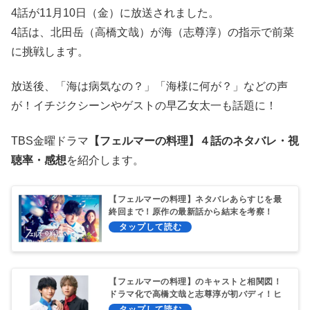
4話が11月10日（金）に放送されました。
4話は、北田岳（高橋文哉）が海（志尊淳）の指示で前菜
に挑戦します。
放送後、「海は病気なの？」「海様に何が？」などの声
が！イチジクシーンやゲストの早乙女太一も話題に！
TBS金曜ドラマ
【フェルマーの料理】４話のネタバレ・視
聴率・感想
を紹介します。
【フェルマーの料理】ネタバレあらすじを最
終回まで！原作の最新話から結末を考察！
【フェルマーの料理】のキャストと相関図！
ドラマ化で高橋文哉と志尊淳が初バディ！ヒ
ロインは？