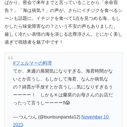
ばかり。密会で来年までと言っていることから「余命宣
告？」「海は病気？」の声が。さらにイチジクを食べるシ
ーンも話題に。イチジクを食べて1点を見つめる海。もし
かしたら味覚障害なの？という不安の声もありました。
厳しく冷たい表情の海を演じる志尊淳さん。とにかく美し
過ぎで視聴者を魅了中です！
#フェルマーの料理
てか、来週の展開気になりすぎる。海君時間がな
いとか言うし、もしかして海君、なんか病気な
の？綿貫が手放すとか言うし…気になりすぎるう
ーーーー！ しかもＫは蘭菜のお母さんのお店だ
ったって言うしーーーー‼️😱
— つんつん (@tsuntsunpanda12)
November 10,
2023