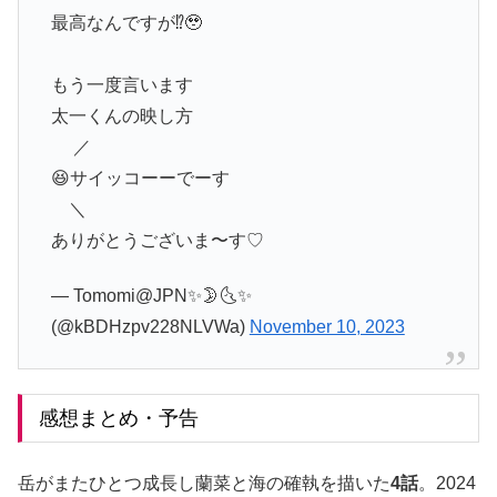
最高なんですが⁉︎🥹
もう一度言います
太一くんの映し方
／
😆サイッコーーでーす
＼
ありがとうございま〜す♡
— Tomomi@JPN✨🌛🌜✨
(@kBDHzpv228NLVWa)
November 10, 2023
感想まとめ・予告
岳がまたひとつ成長し蘭菜と海の確執を描いた
4話
。2024