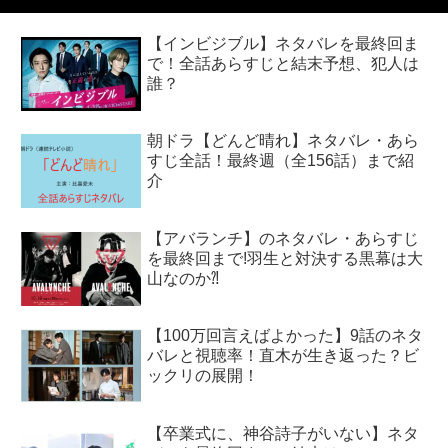
【インビジブル】ネタバレを最終回ま
で！全話あらすじと結末予想、犯人は
誰？
朝ドラ【どんど晴れ】ネタバレ・あら
すじ全話！最終週（全156話）まで紹
介
【アバランチ】のネタバレ・あらすじ
を最終回まで!羽生と対決する黒幕は大
山なのか⁈
【100万回言えばよかった】9話のネタ
バレと視聴率！直木が生き返った？ビ
ックリの展開！
【卒業式に、神谷詩子がいない】ネタ