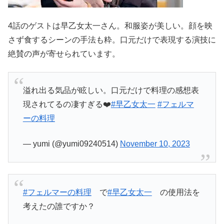
4話のゲストは早乙女太一さん。和服姿が美しい。顔を映
さず食するシーンの手法も粋。口元だけで表現する演技に
絶賛の声が寄せられています。
溢れ出る気品が眩しい。口元だけで料理の感想表
現されてるの凄すぎる❤️
#早乙女太一
#フェルマ
ーの料理
— yumi (@yumi09240514)
November 10, 2023
#フェルマーの料理
で
#早乙女太一
の使用法を
考えたの誰ですか？