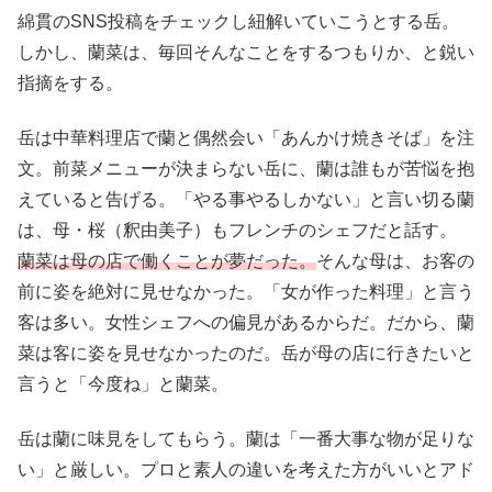
綿貫のSNS投稿をチェックし紐解いていこうとする岳。
しかし、蘭菜は、毎回そんなことをするつもりか、と鋭い
指摘をする。
岳は中華料理店で蘭と偶然会い「あんかけ焼きそば」を注
文。前菜メニューが決まらない岳に、蘭は誰もが苦悩を抱
えていると告げる。「やる事やるしかない」と言い切る蘭
は、母・桜（釈由美子）もフレンチのシェフだと話す。
蘭菜は母の店で働くことが夢だった。
そんな母は、お客の
前に姿を絶対に見せなかった。「女が作った料理」と言う
客は多い。女性シェフへの偏見があるからだ。だから、蘭
菜は客に姿を見せなかったのだ。岳が母の店に行きたいと
言うと「今度ね」と蘭菜。
岳は蘭に味見をしてもらう。蘭は「一番大事な物が足りな
い」と厳しい。プロと素人の違いを考えた方がいいとアド