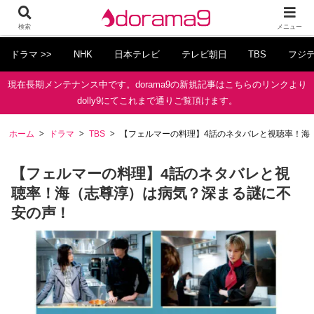
検索
メニュー
ドラマ >>
NHK
日本テレビ
テレビ朝日
TBS
フジ
現在長期メンテナンス中です。dorama9の新規記事はこちらのリンクより
dolly9にてこれまで通りご覧頂けます。
ホーム
ドラマ
TBS
【フェルマーの料理】4話のネタバレと視聴率！海
【フェルマーの料理】4話のネタバレと視
聴率！海（志尊淳）は病気？深まる謎に不
安の声！