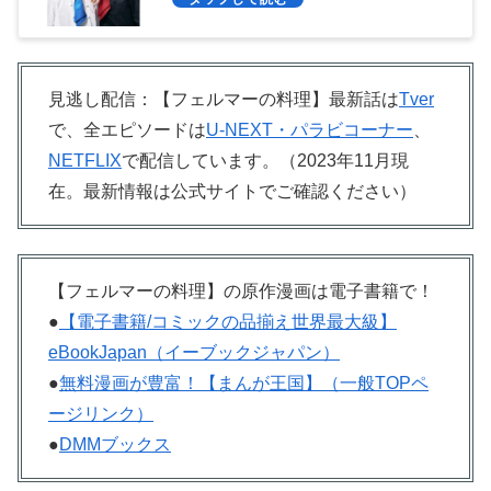
見逃し配信：【フェルマーの料理】最新話は
Tver
で、全エピソードは
U-NEXT・パラビコーナー
、
NETFLIX
で配信しています。（2023年11月現
在。最新情報は公式サイトでご確認ください）
【フェルマーの料理】の原作漫画は電子書籍で！
●
【電子書籍/コミックの品揃え世界最大級】
eBookJapan（イーブックジャパン）
●
無料漫画が豊富！【まんが王国】（一般TOPペ
ージリンク）
●
DMMブックス