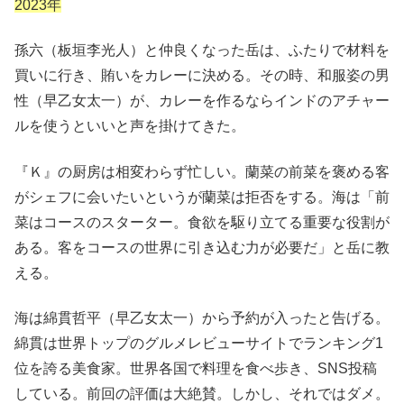
2023年
孫六（板垣李光人）と仲良くなった岳は、ふたりで材料を
買いに行き、賄いをカレーに決める。その時、和服姿の男
性（早乙女太一）が、カレーを作るならインドのアチャー
ルを使うといいと声を掛けてきた。
『Ｋ』の厨房は相変わらず忙しい。蘭菜の前菜を褒める客
がシェフに会いたいというが蘭菜は拒否をする。海は「前
菜はコースのスターター。食欲を駆り立てる重要な役割が
ある。客をコースの世界に引き込む力が必要だ」と岳に教
える。
海は綿貫哲平（早乙女太一）から予約が入ったと告げる。
綿貫は世界トップのグルメレビューサイトでランキング1
位を誇る美食家。世界各国で料理を食べ歩き、SNS投稿
している。前回の評価は大絶賛。しかし、それではダメ。