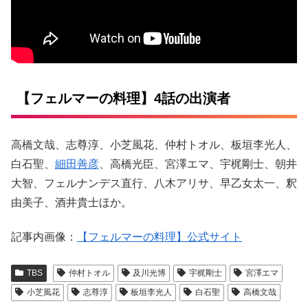
【フェルマーの料理】4話の出演者
高橋文哉、志尊淳、小芝風花、仲村トオル、板垣李光人、
白石聖、
細田善彦
、高橋光臣、宮澤エマ、宇梶剛士、朝井
大智、フェルナンデス直行、八木アリサ、早乙女太一、釈
由美子、酒井貴士ほか。
記事内画像：
【フェルマーの料理】公式サイト
TBS
仲村トオル
及川光博
宇梶剛士
宮澤エマ
小芝風花
志尊淳
板垣李光人
白石聖
高橋文哉