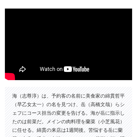
海（志尊淳）は、予約客の名前に美食家の綿貫哲平
（早乙女太一）の名を見つけ、岳（高橋文哉）らシ
ェフにコース担当の変更を告げる。海が岳に指示し
たのは前菜だ。メインの肉料理を蘭菜（小芝風花）
に任せる。綿貫の来店は1週間後。苦悩する岳に蘭