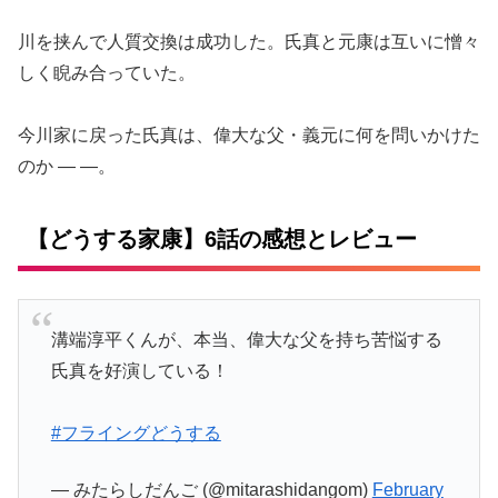
川を挟んで人質交換は成功した。氏真と元康は互いに憎々
しく睨み合っていた。
今川家に戻った氏真は、偉大な父・義元に何を問いかけた
のか — —。
【どうする家康】6話の感想とレビュー
溝端淳平くんが、本当、偉大な父を持ち苦悩する
氏真を好演している！
#フライングどうする
— みたらしだんご (@mitarashidangom)
February