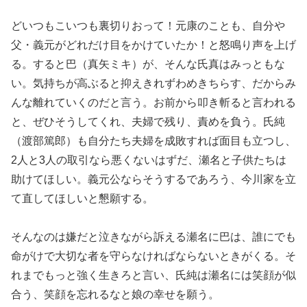
どいつもこいつも裏切りおって！元康のことも、自分や
父・義元がどれだけ目をかけていたか！と怒鳴り声を上げ
る。すると巴（真矢ミキ）が、そんな氏真はみっともな
い。気持ちが高ぶると抑えきれずわめきちらす、だからみ
んな離れていくのだと言う。お前から叩き斬ると言われる
と、ぜひそうしてくれ、夫婦で残り、責めを負う。氏純
（渡部篤郎）も自分たち夫婦を成敗すれば面目も立つし、
2人と3人の取引なら悪くないはずだ、瀬名と子供たちは
助けてほしい。義元公ならそうするであろう、今川家を立
て直してほしいと懇願する。
そんなのは嫌だと泣きながら訴える瀬名に巴は、誰にでも
命がけで大切な者を守らなければならないときがくる。そ
れまでもっと強く生きろと言い、氏純は瀬名には笑顔が似
合う、笑顔を忘れるなと娘の幸せを願う。