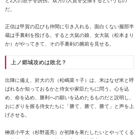
と2人の息子を誘拐。双方の人質を交換するというもの
だ。
正信は甲賀の忍びも仲間に引き入れる。面白くない服部半
蔵は手裏剣を投げる。すると大鼠の娘、女大鼠（松本まり
か）がやってきて、その手裏剣の腕前を見せる。
上ノ郷城攻めは敗北？
出陣に備え、於大の方（松嶋菜々子）は、米はなぜ米と呼
ばれるか知っておるかと侍女や家臣たちに問う。心を込
め、命を込め、勝利への願いを込めたるものだと説明し、
おにぎりを握る侍女たちに「勝て、勝て、勝て」と声を上
げさせる。
榊原小平太（杉野遥亮）が初陣を果たしたいとやってくる