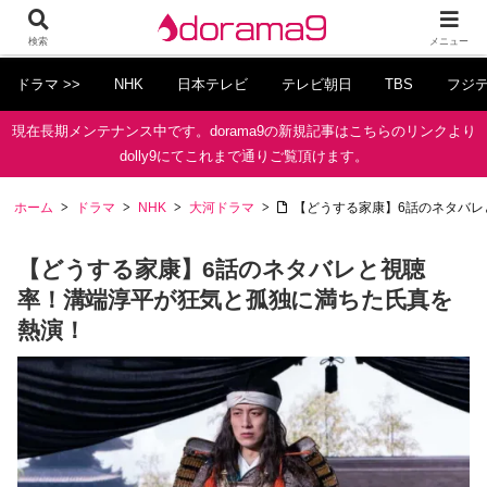
検索
メニュー
ドラマ >>
NHK
日本テレビ
テレビ朝日
TBS
フジ
現在長期メンテナンス中です。dorama9の新規記事はこちらのリンクより
dolly9にてこれまで通りご覧頂けます。
ホーム
ドラマ
NHK
大河ドラマ
【どうする家康】6話のネタバ
【どうする家康】6話のネタバレと視聴
率！溝端淳平が狂気と孤独に満ちた氏真を
熱演！