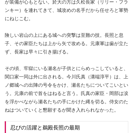
が装備が心もとない。於大の方は久松長家（リリー・フラ
ンキー）を連れてきて、城攻めの名手だから任せろと軍勢
にねじこむ。
険しい岩山の上にある城への突撃は至難の技。長照と息
子、その家臣たちは上から矢で攻める。元康軍は歯が立た
ず、長家は早々に引き揚げる。
その頃、牢獄にいる瀬名が子供とにらめっこしていると、
関口家一同は外に出される。今川氏真（溝端淳平）は、上
ノ郷城への出陣の号令をかけ、瀬名たちについてこいとい
う。元康の前で首をはねると言う。氏真の家臣・岡部は涙
を浮かべながら瀬名たちの手にかけた縄を切る。侍女のた
ねはついていくと懇願するが聞き入れられなかった。
忍びの活躍と鵜殿長照の最期