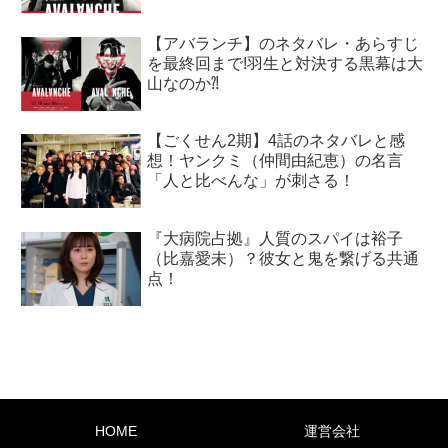
【アバランチ】のネタバレ・あらすじ
を最終回まで!羽生と対決する黒幕は大
山なのか⁈
【ごくせん2期】4話のネタバレと感
想！ヤンクミ（仲間由紀恵）の名言
「人と比べんな」が刺さる！
『大病院占拠』人質のスパイは裕子
（比嘉愛未）？彼女と鬼を繋げる共通
点！
HOME
運営会社