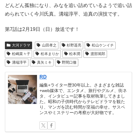
どんどん孤独になり、みなを追い詰めているようで追い詰
められていく今川氏真。溝端淳平、迫真の演技です。
第7話は2月19日（日）放送です！
大河ドラマ
山田孝之
杉野遥亮
松山ケンイチ
松嶋菜々子
松本まりか
松本潤
渡部篤郎
溝端淳平
真矢ミキ
野間口徹
RD
編集+ライター歴30年以上。さまざまな雑誌
+web媒体で、エンタメ、旅行やグルメ、街ネ
タ、インタビュー記事を取材執筆してきまし
た。昭和の子供時代からテレビドラマを観た
り、マンガを読む時間が至福の幸せ。サスペ
ンスやミステリーの考察が大好物です。