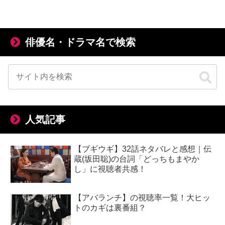
俳優名・ドラマ名で検索
人気記事
【ブギウギ】32話ネタバレと感想｜伝
蔵(坂田聡)の台詞「どっちもまやか
し」に視聴者共感！
【アバランチ】の視聴率一覧！大ヒッ
トのカギは裏番組？