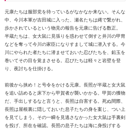
元康たちは服部党を待っているがなかなか来ない。そんな
中、今川本軍が吉田城に入った、瀬名たちは縄で繋がれ、
歩かされているという物見の報告を元康に告げる数正。
半蔵たちは、女大鼠に見張りを惑わせて倒すと井川の甲冑
などを奪って今川の家臣になりすまして城に潜入する。今
川にやられた者たちに潜ませておいた忍びたちを、鉛玉を
巻いてその目を覚まさせる。忍びたちは軽々と岩壁を登
り、夜討ちを仕掛ける。
前後から挟め！と号令をかける元康。長照が半蔵と女大鼠
を追い詰めると床下から甲賀者が襲いかかる。甲賀の獲物
だ、手出しするなと言うと、長照は自害する。死ぬ間際、
長照は屋根裏に隠しておいた息子たちの身を案じ、つい上
を見てしまう。その一瞬を見逃さなかった女大鼠は手裏剣
を投げ、所在を確認。長照の息子たちは海に身投げする