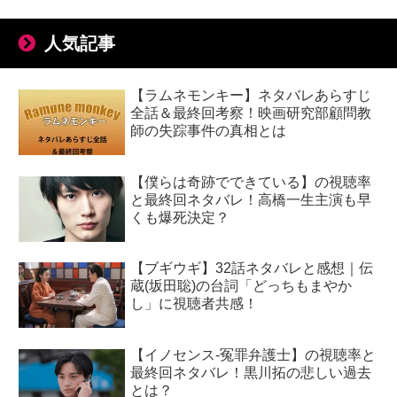
人気記事
【ラムネモンキー】ネタバレあらすじ
全話＆最終回考察！映画研究部顧問教
師の失踪事件の真相とは
【僕らは奇跡でできている】の視聴率
と最終回ネタバレ！高橋一生主演も早
くも爆死決定？
【ブギウギ】32話ネタバレと感想｜伝
蔵(坂田聡)の台詞「どっちもまやか
し」に視聴者共感！
【イノセンス-冤罪弁護士】の視聴率と
最終回ネタバレ！黒川拓の悲しい過去
とは？