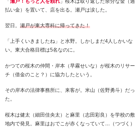
「
瀬戸！もっと人を頼れ
」桜木は取り返した余分な金（過
払い金）を置いて、店を出る。瀬戸は涙した。
翌日。
瀬戸が東大専科に帰ってきた！
「上手くいきましたね」と水野。しかしまだ4人しかいな
い。東大合格目標は5名なのに。
かつての桜木の仲間・岸本（早霧せいな）が桜木のリサー
チ（借金のこと？）に協力したという。
その岸本の法律事務所に、来客が。米山（佐野勇斗）だっ
た。
桜木は健太（細田佳央太）と麻里（志田彩良）を学校の敷
地内で発見。麻里はおでこが赤くなっていて…（つづく）