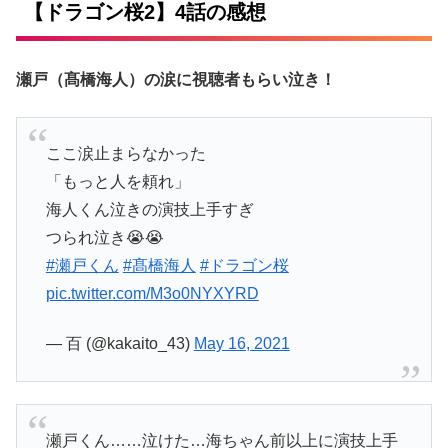
【ドラゴン桜2】4話の感想
瀬戸（髙橋海人）の涙に視聴者もらい泣き！
ここ涙止まらなかった
「もっと人を頼れ」
海人くん泣きの演技上手すぎ
つられ泣き😭😭
#瀬戸くん
#髙橋海人
#ドラゴン桜
pic.twitter.com/M3o0NYXYRD
— 百 (@kakaito_43)
May 16, 2021
瀬戸くん……泣けた…海ちゃん前以上に演技上手