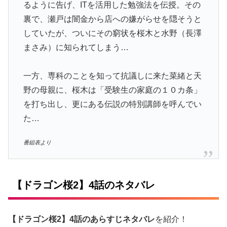
るように告げ、ITを活用した勉強法を伝授。その
裏で、瀬戸は闇金から店への嫌がらせを隠そうと
していたが、ついにその窮状を桜木と水野（長澤
まさみ）に知られてしまう…
一方、専科のことを知って抗議しに来た菜緒と天
野の母親に、桜木は「受験生の家庭の１０カ条」
を打ち出し、更にある伝説の特別講師を呼んでい
た…
番組表より
【ドラゴン桜2】4話のネタバレ
【ドラゴン桜2】4話のあらすじネタバレ
を紹介！