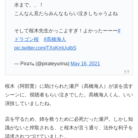
水まで、、！
こんなん見たらみんなもらい泣きしちゃうよね
そして桜木先生かっこよすぎ！よかったーーー
#
ドラゴン桜
#髙橋海人
pic.twitter.com/TXxKmUuIbS
— Pira🦦 (@pirateyurina)
May 16, 2021
桜木（阿部寛）に助けられた瀬戸（髙橋海人）が涙を流す
シーンに、視聴者もらい泣きでした。髙橋海人くん、いい
演技していましたね。
店を守るため、姉を救うために必死だった瀬戸。しかし知
識がないと搾取される、と桜木が言う通り、法外な利子を
請求されつづけていました。