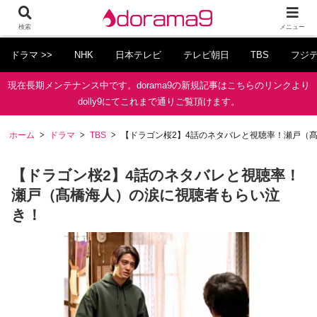
検索
メニュー
ドラマ >>
NHK
日本テレビ
テレビ朝日
TBS
フジ
現在長期メンテナンス中です。dorama9の新規記事はこちらのリンクより
dolly9にてこれまで通りご覧頂けます。
ホーム
ドラマ
TBS
【ドラゴン桜2】4話のネタバレと視聴率！瀬戸（
【ドラゴン桜2】4話のネタバレと視聴率！
瀬戸（髙橋海人）の涙に視聴者もらい泣
き！