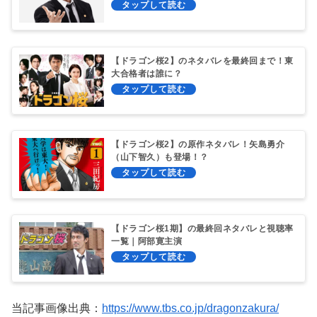
【ドラゴン桜2】のネタバレを最終回まで！東
大合格者は誰に？
【ドラゴン桜2】の原作ネタバレ！矢島勇介
（山下智久）も登場！？
【ドラゴン桜1期】の最終回ネタバレと視聴率
一覧｜阿部寛主演
当記事画像出典：
https://www.tbs.co.jp/dragonzakura/