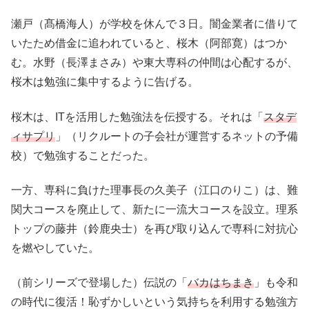
瀬戸（髙橋海人）が学校を休んで３日。闇金業者に借りて
いたため借金に追われていると、桜木（阿部寛）はつか
む。水野（長澤まさみ）や東大専科の仲間は心配するが、
桜木は勉強に集中するように告げる。
桜木は、ITを活用した勉強法を伝授する。それは「
スタデ
ィサプリ
」（リクルートの子会社が運営するネットの予備
校）で勉強することだった。
一方、専科に負けた理事長の久美子（江口のりこ）は、難
関大コースを廃止して、新たに一流大コースを設立。理系
トップの藤井（鈴鹿央士）を再び取り込んで専科に対抗心
を燃やしていた。
（前シリーズで登場した）伝説の「
バカはちまき
」も令和
の時代に復活！恥ずかしいという気持ちを利用する勉強方