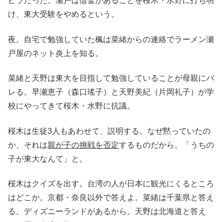
ピラだった。瀬戸は借金があることを桜木・水野に打ち明
け、東大受験をやめるという。
夜。自宅で勉強していた楓は菜緒からの連絡でラーメン瀬
戸屋のネット炎上を知る。
菜緒と天野は東大を目指して勉強していることが母親にバ
レる。早瀬恵子（森口瑤子）と天野美紀（片岡礼子）が学
校にやってきて桜木・水野に抗議。
桜木は生徒3人もあわせて、説明する。なぜ黙っていたの
か、それは
親が子の挑戦を否定
するものだから。「うちの
子が東大なんて」と。
桜木はクイズを出す。台湾の人が日本に観光にくるところ
はどこか。京都・奈良以外で答えよ。菜緒は千葉県と答え
る。ディズニーランドがあるから。天野は北海道と答え