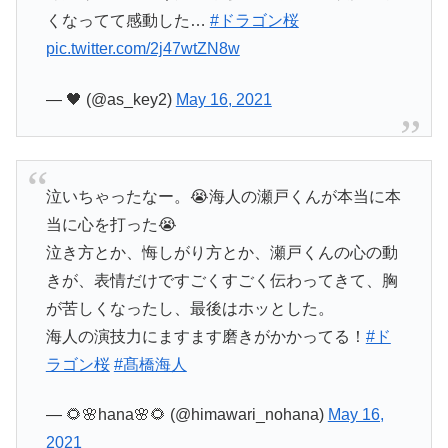
くなってて感動した…
#ドラゴン桜
pic.twitter.com/2j47wtZN8w
— 🖤 (@as_key2)
May 16, 2021
泣いちゃったなー。😭海人の瀬戸くんが本当に本
当に心を打った😭
泣き方とか、悔しがり方とか、瀬戸くんの心の動
きが、表情だけですごくすごく伝わってきて、胸
が苦しくなったし、最後はホッとした。
海人の演技力にますます磨きがかかってる！
#ド
ラゴン桜
#髙橋海人
— 🌻🌸hana🌸🌻 (@himawari_nohana)
May 16,
2021