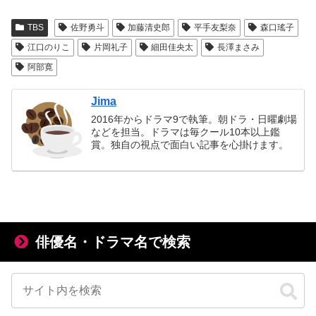
TBS
佐野勇斗
加藤清史郎
平手友梨奈
森口瑤子
江口のりこ
片岡礼子
細田佳央太
長澤まさみ
阿部寛
Jima
2016年からドラマ9で執筆。朝ドラ・日曜劇場
などを担当。ドラマは毎クール10本以上鑑
賞。独自の視点で面白い記事を心掛けます。
俳優名・ドラマ名で検索