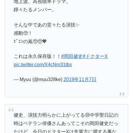
地上波。高視聴率ドラマ。
錚々たるメンバー。
そんな中であの堂々たる演技✨
感動🥺！
ﾋﾟｴﾝの嵐🥺🥺💖
これは永久保存版！！
#岡田健史
#ドクターX
pic.twitter.com/X4cNm31tbs
— Myuu (@muu328ke)
2019年11月7日
健史、演技力明らかに上がってる😢中学聖日記の
時はベテラン俳優さんあってこその岡田健史だっ
たけど、今日のドクターXは先輩方に臆する事な