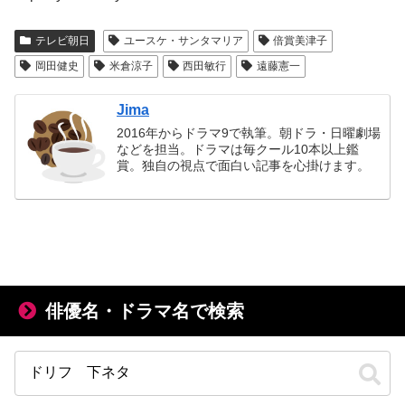
テレビ朝日
ユースケ・サンタマリア
倍賞美津子
岡田健史
米倉涼子
西田敏行
遠藤憲一
Jima
2016年からドラマ9で執筆。朝ドラ・日曜劇場
などを担当。ドラマは毎クール10本以上鑑
賞。独自の視点で面白い記事を心掛けます。
俳優名・ドラマ名で検索