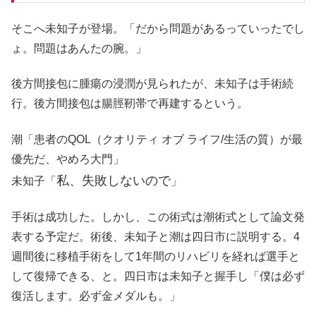
そこへ未知子が登場。「だから問題があるっていったでし
ょ。問題はあんたの腕。」
後方間接包に腫瘍の浸潤が見られたが、未知子は手術続
行。後方間接包は腸脛靭帯で再建するという。
潮「患者のQOL（クオリティ オブ ライフ/生活の質）が最
優先だ、やめろ大門」
私、失敗しないので
未知子「
」
手術は成功した。しかし、この術式は潮術式として論文発
表する予定だ。術後、未知子と潮は四日市に説明する。4
週間後に移植手術をして1年間のリハビリを経れば選手と
して復帰できる、と。四日市は未知子と握手し「僕は必ず
復活します。必ず金メダルも。」