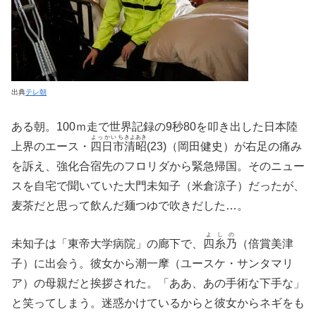
出典
テレ朝
ある朝。100ｍ走で世界記録の9秒80を叩き出した日本陸
よっかいち
きよあき
上界のエース・
四日市
清昭
(23)（岡田健史）が右足の痛み
を訴え、強化合宿先のフロリダから緊急帰国。そのニュー
スを自宅で聞いていた大門未知子（米倉涼子）だったが、
麦茶だと思って飲んだ麺つゆで吹きだした…。
よしの
未知子は「東帝大学病院」の廊下で、
四糸乃
（倍賞美津
子）に出会う。彼女から潮一摩（ユースケ・サンタマリ
ア）の母親だと挨拶された。「ああ、あの手術な下手な」
と笑ってしまう。迷惑かけているからと彼女からネギをも