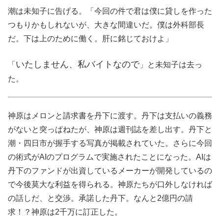
潮は未知子に告げる。「今回の件で君は僕に貸しを作った
つもりかもしれないが、大きな間違いだ。僕は外科部長
だ。下は上のために働く。肝に銘じておけよ」
いたしません、私バイトなので
「
」と未知子は去っ
た。
神原はメロンと請求書を丹下に渡す。丹下は支払いの義務
がないと突っぱねたが、神原は週刊誌を差し出す。丹下と
潮・四日市が握手する写真が掲載されていた。さらに今回
の術式がAIのプログラムで実施されたことになった。AIは
丹下のファンドが出資しているメーカーが開発しているの
で今後莫大な利益を得られる。神原たちが口外しなければ
の話しだ、と交渉。承諾した丹下。なんと2億円の請
求！？神原は2千万に訂正した。