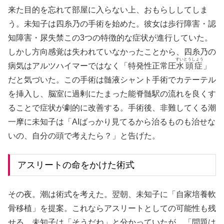
来た目的を忘れて部屋に入らない上、おもらししてしま
う。未知子は四糸乃の手術を始めた。彼女は歩行障害・認
知障害・尿失禁この3つの特徴的な症状が進行していた。
しかし方向感覚は失われていなかったことから、四糸乃の
すいとうしょう
病気はアルツハイマーではなく「特発性正常圧
水頭症
」
だと気づいた。この手術は髄液シャント手術でカテーテル
を挿入し、脳室に過剰にたまった能脊髄駅の流れを良くす
ることで症状が劇的に改善する。手術後、非難してくる潮
一摩に未知子は「AIばっかり見てるから治るものも治せな
いの、自分の頭で考えたら？」と告げた。
アスリートの命をかけた術式
その夜。潮は術式を考えた。翌朝、未知子に「自家培養軟
骨移植」を提案。これならアスリートとしての可能性も残
せる。未知子は「そうだね」と分かっていたが、「問題は