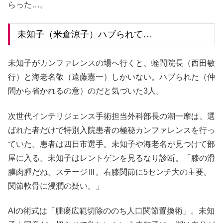
らった…。
未知子（米倉涼子）ハブられて…
未知子がカンファレンスの場へ行くと、蛭間院長（西田敏
行）と海老名敬（遠藤憲一）しかいない。ハブられた（仲
間から省かれるの意）のだと気づいた3人。
次世代インテリジェンス手術担当外科部長の潮一摩は、選
ばれた者だけで特別入院患者の極秘カンファレンスを行っ
ていた。患者は四日市選手。未知子や海老名が見つけて部
屋に入る。未知子はレントゲンを見るなり診断。「膝の滑
膜肉腫だね。ステージⅢ。右膝関節に5センチ大の主要。
関節軟骨に浸潤の疑い。」
AIの術式は「腫瘍広範切除ののち人口関節置換術」。未知