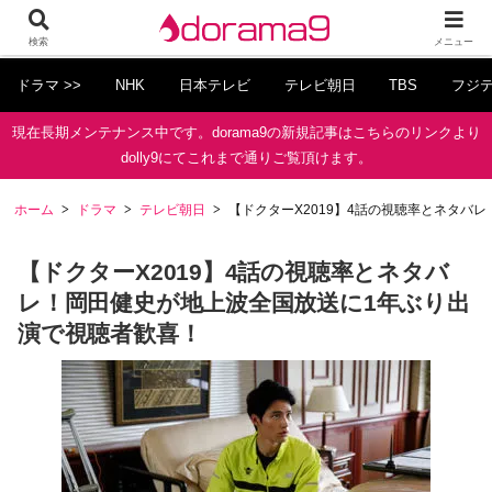
検索
メニュー
ドラマ >>
NHK
日本テレビ
テレビ朝日
TBS
フジ
現在長期メンテナンス中です。dorama9の新規記事はこちらのリンクより
dolly9にてこれまで通りご覧頂けます。
ホーム
ドラマ
テレビ朝日
【ドクターX2019】4話の視聴率とネタバ
【ドクターX2019】4話の視聴率とネタバ
レ！岡田健史が地上波全国放送に1年ぶり出
演で視聴者歓喜！