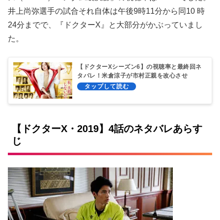
井上尚弥選手の試合それ自体は午後9時11分から同10 時
24分までで、『ドクターX』と大部分がかぶっていまし
た。
【ドクターXシーズン6】の視聴率と最終回ネ
タバレ！米倉涼子が市村正親を改心させ
る！？
【ドクターX・2019】4話のネタバレあらす
じ