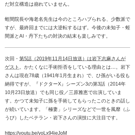
だ対立構造は崩れていません。
蛭間院長や海老名先生は今のところハブられる、少数派で
すが、最終回までには大逆転するはず。今後の未知子・蛭
間派とAI・丹下たちの対決の結末も楽しみです。
次回・
第5話（2019年11月14日放送）は岩下志麻さんが
ゲスト
。かたくなに手術拒否をしている理由とは…。岩下
さんは現在78歳（1941年1月生まれ）で、ひ孫がいる役も
納得ですが、『ドクターX』シーズン3の第3話（2014年
10月23日放送）でも同じ役／三原雅恵で出演していま
す。かつて未知子に孫を手術してもらったこのときの話し
が続いています。「極妻」シリーズなどで一世を風靡（ふ
うび）したベテラン・岩下さんの演技に大注目です。
https://youtu.be/yoLx94ieJoM