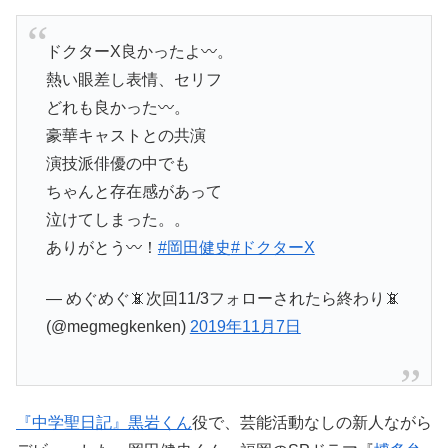
ドクターX良かったよ〰️。
熱い眼差し表情、セリフ
どれも良かった〰️。
豪華キャストとの共演
演技派俳優の中でも
ちゃんと存在感があって
泣けてしまった。。
ありがとう〰️！
#岡田健史
#ドクターX
— めぐめぐ📵次回11/3フォローされたら終わり📵
(@megmegkenken)
2019年11月7日
『中学聖日記』黒岩くん
役で、芸能活動なしの新人ながら