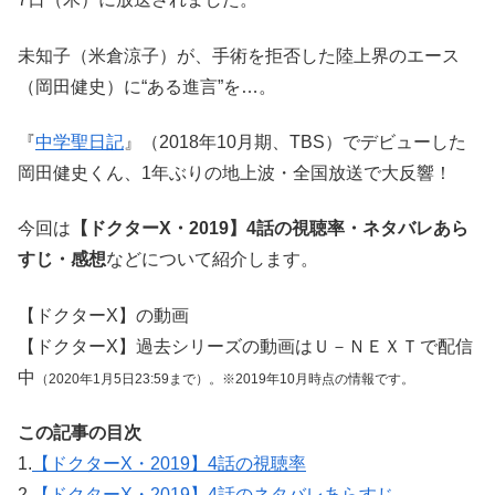
未知子（米倉涼子）が、手術を拒否した陸上界のエース
（岡田健史）に“ある進言”を…。
『
中学聖日記
』（2018年10月期、TBS）でデビューした
岡田健史くん、1年ぶりの地上波・全国放送で大反響！
今回は
【ドクターX・2019】4話の視聴率・ネタバレあら
すじ・感想
などについて紹介します。
【ドクターX】の動画
【ドクターX】過去シリーズの動画は
Ｕ－ＮＥＸＴ
で配信
中
（2020年1月5日23:59まで）。※2019年10月時点の情報です。
この記事の目次
1.
【ドクターX・2019】4話の視聴率
2.
【ドクターX・2019】4話のネタバレあらすじ