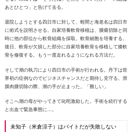
あとひとつ」と告げて去る。
退院しようとする四日市に対して、蛭間と海老名は四日市
に術式を説明させる。自家培養軟骨移植は、腫瘍切除と同
時に他の部位から軟骨組織を採取。軟骨細胞を培養する。
後日、軟骨が欠損した部分に自家培養軟骨を移植して膝軟
骨を修復する。もう一度走れるようになれる方法だ。
そして潮の執刀により四日市の手術が行われる。丹下は世
界初の症例なのでビジネスチャンスだと期待し見守る。滑
膜肉腫切除の際、潮の手が止まった。「難しい」
そこへ潮の母がやってきて叱咤激励した。手術を続行する
と出血で緊急事態に…。
未知子（米倉涼子）はバイトだが失敗しない