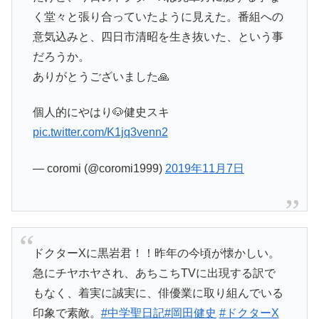
く堂々と張り合っていたように見えた。番組への
意気込みと、四日市清昭を生き抜いた、という事
だろうか。
ありがとうございました🙏
個人的にやはり🐶健史スキ
pic.twitter.com/K1jq3venn2
— coromi (@coromi1999)
2019年11月7日
ドクターXに黒岩君！！昨年の今頃が懐かしい。
急にチヤホヤされ、あちこちTVに出現する訳で
もなく、着実に誠実に、俳優業に取り組んでいる
印象で素敵。
#中学聖日記
#岡田健史
#ドクターX