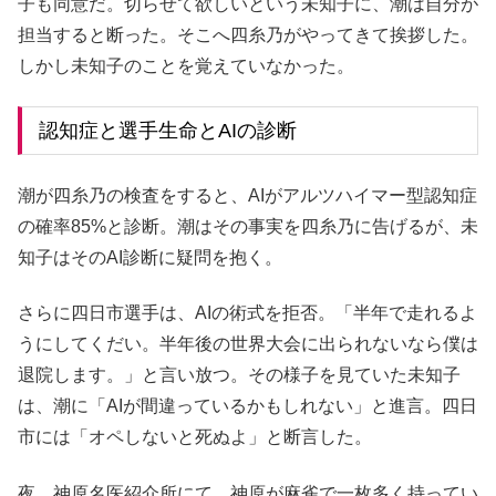
子も同意だ。切らせて欲しいという未知子に、潮は自分が
担当すると断った。そこへ四糸乃がやってきて挨拶した。
しかし未知子のことを覚えていなかった。
認知症と選手生命とAIの診断
潮が四糸乃の検査をすると、AIがアルツハイマー型認知症
の確率85%と診断。潮はその事実を四糸乃に告げるが、未
知子はそのAI診断に疑問を抱く。
さらに四日市選手は、AIの術式を拒否。「半年で走れるよ
うにしてくだい。半年後の世界大会に出られないなら僕は
退院します。」と言い放つ。その様子を見ていた未知子
は、潮に「AIが間違っているかもしれない」と進言。四日
市には「オペしないと死ぬよ」と断言した。
夜。神原名医紹介所にて。神原が麻雀で一枚多く持ってい