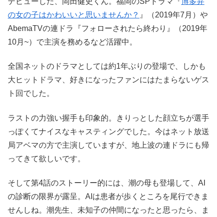
デビューした、岡田健史くん。福岡のSPドラマ『
博多弁
の女の子はかわいいと思いませんか？
』（2019年7月）や
AbemaTVの連ドラ『フォローされたら終わり』（2019年
10月~）で主演を務めるなど活躍中。
全国ネットのドラマとしては約1年ぶりの登場で、しかも
大ヒットドラマ、好きになったファンにはたまらないゲス
ト回でした。
ラストの力強い握手も印象的。きりっとした顔立ちが選手
っぽくてナイスなキャスティングでした。今はネット放送
局アベマの方で主演していますが、地上波の連ドラにも帰
ってきて欲しいです。
そして第4話のストーリー的には、潮の母も登場して、AI
の診断の限界が露呈。AIは患者が歩くところを尾行できま
せんしね。潮先生、未知子の仲間になったと思ったら、ま