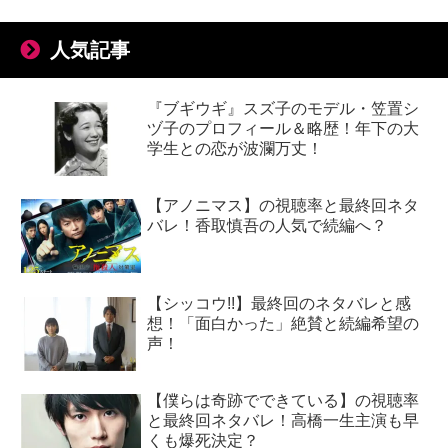
人気記事
『ブギウギ』スズ子のモデル・笠置シ
ヅ子のプロフィール＆略歴！年下の大
学生との恋が波瀾万丈！
【アノニマス】の視聴率と最終回ネタ
バレ！香取慎吾の人気で続編へ？
【シッコウ!!】最終回のネタバレと感
想！「面白かった」絶賛と続編希望の
声！
【僕らは奇跡でできている】の視聴率
と最終回ネタバレ！高橋一生主演も早
くも爆死決定？