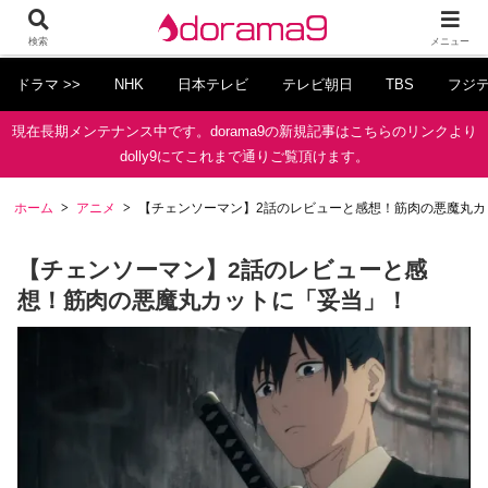
検索
メニュー
ドラマ >>
NHK
日本テレビ
テレビ朝日
TBS
フジ
現在長期メンテナンス中です。dorama9の新規記事はこちらのリンクより
dolly9にてこれまで通りご覧頂けます。
ホーム
アニメ
【チェンソーマン】2話のレビューと感想！筋肉の悪魔丸カ
【チェンソーマン】2話のレビューと感
想！筋肉の悪魔丸カットに「妥当」！