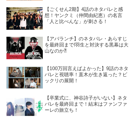
【ごくせん2期】4話のネタバレと感
想！ヤンクミ（仲間由紀恵）の名言
「人と比べんな」が刺さる！
【アバランチ】のネタバレ・あらすじ
を最終回まで!羽生と対決する黒幕は大
山なのか⁈
【100万回言えばよかった】9話のネタ
バレと視聴率！直木が生き返った？ビ
ックリの展開！
【卒業式に、神谷詩子がいない】ネタ
バレを最終回まで！結末はファンファ
ーレの旅立ち！