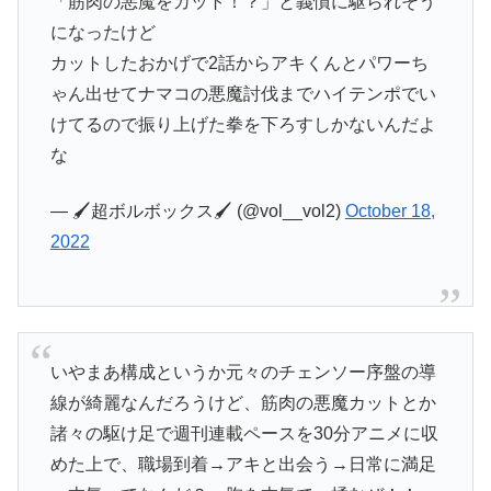
「筋肉の悪魔をカット！？」と義憤に駆られそう
になったけど
カットしたおかげで2話からアキくんとパワーち
ゃん出せてナマコの悪魔討伐までハイテンポでい
けてるので振り上げた拳を下ろすしかないんだよ
な
— 🖌超ボルボックス🖌 (@vol__vol2)
October 18,
2022
いやまあ構成というか元々のチェンソー序盤の導
線が綺麗なんだろうけど、筋肉の悪魔カットとか
諸々の駆け足で週刊連載ペースを30分アニメに収
めた上で、職場到着→アキと出会う→日常に満足