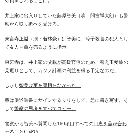
め拘留されることに。
井上家に出入りしていた藤原智美（演：間宮祥太朗）も警
察から取り調べを受ける。
東宮寺正胤（演：若林豪）は智美に、涼子殺害の犯人とし
て友人＝薫を売るように指示。
東宮寺は、井上家の父親が高級官僚のため、替え玉受験の
見返りとして、カジノ計画の利益を得る予定なのだ。
しかし
智美は薫を裏切らなかった。
薫は供述調書にサインするふりをして、急に書き写す。そ
して
警察の思考をすべてコピー。
警察から智美へ質問した160項目すべての
口裏を薫が合わ
せる
ことに成功。