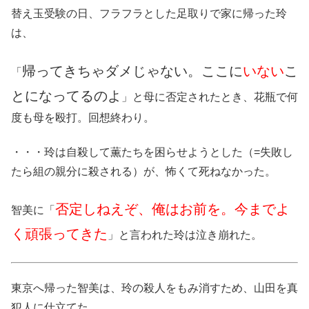
替え玉受験の日、フラフラとした足取りで家に帰った玲
は、
帰ってきちゃダメじゃない。ここに
いない
こ
「
とになってるのよ
」と母に否定されたとき、花瓶で何
度も母を殴打。回想終わり。
・・・玲は自殺して薫たちを困らせようとした（=失敗し
たら組の親分に殺される）が、怖くて死ねなかった。
否定しねえぞ、俺はお前を。今までよ
智美に「
く頑張ってきた
」と言われた玲は泣き崩れた。
東京へ帰った智美は、玲の殺人をもみ消すため、山田を真
犯人に仕立てた。