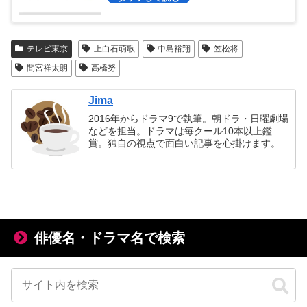
テレビ東京
上白石萌歌
中島裕翔
笠松将
間宮祥太朗
高橋努
Jima
2016年からドラマ9で執筆。朝ドラ・日曜劇場
などを担当。ドラマは毎クール10本以上鑑
賞。独自の視点で面白い記事を心掛けます。
俳優名・ドラマ名で検索