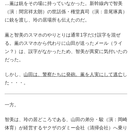
…薫は銃をその場に持っていなかった。新幹線内で智美
（演：間宮祥太朗）の世話係・権堂真司（演：音尾琢真）
に銃を渡し、玲の居場所も伝えたのだ。
薫と智美のスマホのやりとりは通常1字だけ誤字を混ぜ
る。薫のスマホから代わりに山田が送ったメール（ライ
ン？）は、誤字がなかったため、智美が異変に気付いたの
だった。
しかし、
山田は、警察たちに発砲。薫を人実にして逃亡
し
た・・・。
一方。
智美は、玲の居どころである、山田の弟分・駿（演：岡崎
体育）が経営するヤクザのダミー会社（清掃会社）へ乗り