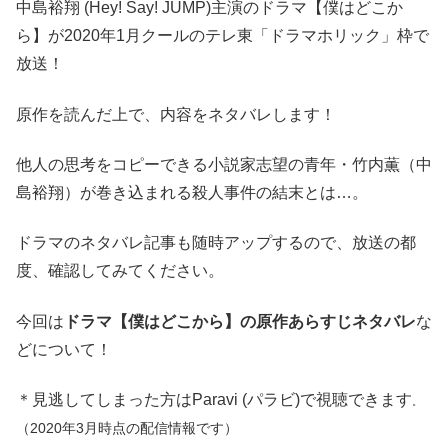
中島裕翔 (Hey! Say! JUMP)主演のドラマ【僕はどこか
ら】が2020年1月クールのテレ東「ドラマホリック」枠で
放送！
原作を読んだ上で、内容をネタバレします！
他人の思考をコピーできる小説家志望の青年・竹内薫（中
島裕翔）が巻き込まれる殺人事件の結末とは…。
ドラマのネタバレ記事も随時アップするので、放送の都
度、確認してみてください。
今回は
ドラマ【僕はどこから】の原作あらすじネタバレ
な
どについて！
＊見逃してしまった方はParavi (パラビ)で視聴できます
。
（2020年3月時点の配信情報です）