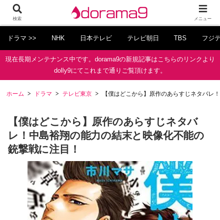
検索
メニュー
ドラマ >>
NHK
日本テレビ
テレビ朝日
TBS
フジ
現在長期メンテナンス中です。dorama9の新規記事はこちらのリンクより
dolly9にてこれまで通りご覧頂けます。
ホーム
ドラマ
テレビ東京
【僕はどこから】原作のあらすじネタバレ！
【僕はどこから】原作のあらすじネタバ
レ！中島裕翔の能力の結末と映像化不能の
銃撃戦に注目！