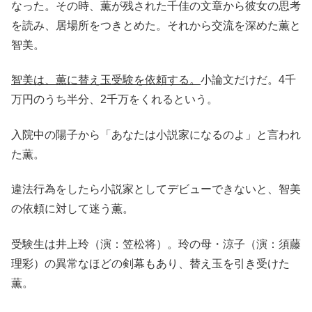
なった。その時、薫が残された千佳の文章から彼女の思考
を読み、居場所をつきとめた。それから交流を深めた薫と
智美。
智美は、薫に替え玉受験を依頼する。
小論文だけだ。4千
万円のうち半分、2千万をくれるという。
入院中の陽子から「あなたは小説家になるのよ」と言われ
た薫。
違法行為をしたら小説家としてデビューできないと、智美
の依頼に対して迷う薫。
受験生は井上玲（演：笠松将）。玲の母・涼子（演：須藤
理彩）の異常なほどの剣幕もあり、替え玉を引き受けた
薫。