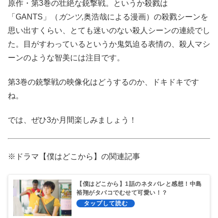
原作・第3巻の壮絶な銃撃戦。というか殺戮は
「GANTS」（
ガンツ,
奥浩哉による漫画）の殺戮シーンを
思い出すくらい、とても迷いのない殺人シーンの連続でし
た。目がすわっているというか鬼気迫る表情の、殺人マシ
ーンのような智美には注目です。
第3巻の銃撃戦の映像化はどうするのか、ドキドキです
ね。
では、ぜひ3か月間楽しみましょう！
※ドラマ【僕はどこから】の関連記事
【僕はどこから】1話のネタバレと感想！中島
裕翔がタバコでむせて可愛い！？