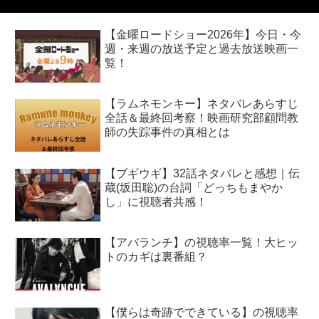
【金曜ロードショー2026年】今日・今
週・来週の放送予定と過去放送映画一
覧！
【ラムネモンキー】ネタバレあらすじ
全話＆最終回考察！映画研究部顧問教
師の失踪事件の真相とは
【ブギウギ】32話ネタバレと感想｜伝
蔵(坂田聡)の台詞「どっちもまやか
し」に視聴者共感！
【アバランチ】の視聴率一覧！大ヒッ
トのカギは裏番組？
【僕らは奇跡でできている】の視聴率