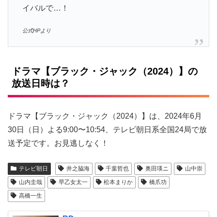
イバルで…！
公式HPより
ドラマ【ブラック・ジャック（2024）】の
放送日時は？
ドラマ【ブラック・ジャック（2024）】は、2024年6月
30日（日）よる9:00〜10:54、テレビ朝日系全国24局で放
送予定です。お見逃しなく！
テレビ朝日
井之脇海
千葉哲也
奥田瑛ニ
山中崇
山内圭哉
早乙女太一
松本まりか
橋爪功
高橋一生