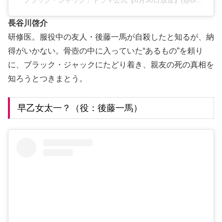
「ブラック・ジャック」ドラマ公式【6月30日放送】(@blackjack.tvasahi)がシェアした投稿
長谷川啓介
研修医。服役中の友人・後藤一馬が自殺したと知るが、納
得がいかない。骨壺の中に入っていた“あるもの”を頼り
に、ブラック・ジャックにたどり着き、親友の死の真相を
知ろうとつきまとう。
早乙女太一？（役：後藤一馬）