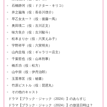
石橋静河（役：ドクター・キリコ）
井之脇海（役：長谷川啓介）
早乙女太一？（役：後藤一馬）
奥田瑛二（役：古川正文）
味方良介（役：古川駿斗）
松本まりか（役：六実えみ子）
宇野祥平（役：六実明夫）
山内圭哉（役：ギャラリー店主）
千葉哲也（役：山本刑事）
橋爪功（役：松方）
山中崇（役：伊丹治郎）
玉置孝匡（役：秘書）
竹原ピストル（役：琵琶丸）
その他のキャスト
ドラマ【ブラック・ジャック（2024）】のあらすじ
ドラマ【ブラック・ジャック（2024）】の放送日時は？