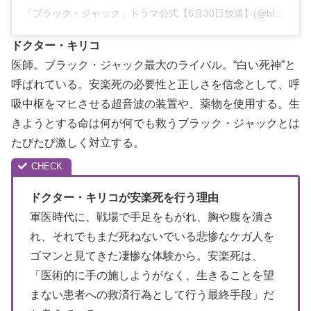
「ブラック・ジャック」ドラマ公式【6月30日放送】(@blackjack.tvasahi)がシェアした投稿
ドクター・キリコ
医師。ブラック・ジャック最大のライバル。“白い死神”と
呼ばれている。安楽死の必要性と正しさを信念として、呼
吸中枢をマヒさせる超音波の装置や、薬物を使用する。生
きようとする命は何が何でも救うブラック・ジャックとは
たびたび激しく対立する。
ドクター・キリコが安楽死を行う理由
軍医時代に、戦場で手足をもがれ、胸や腹を潰さ
れ、それでもまだ死ねないでいる悲惨なケガ人を
ゴマンと見てきた凄惨な体験から。安楽死は、
「医術的に手の施しようがなく、生きることを望
まない患者への救済行為として行う最終手段」だ