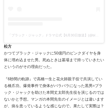
「ブラック・ジャック」ドラマ公式【6月30日放送】(@blackjack.tvasahi)がシェアした投稿
松方
かつてブラック・ジャックに50億円のピンクダイヤを身
体に埋め込ませた男。死ぬときは墓場まで持っていきたい
というのがその理由だった。
『6秒間の軌跡』で高橋一生と花火師親子役で共演してい
る橋爪功。爆発事件で身体がバラバラになった黒男=ブラ
ック・ジャックを助けた本間丈太郎先生役を演じるのでは
ないかと予想。マンガの本間先生のイメージとは違います
が、病を患っているような感じなので。果たして実際は？