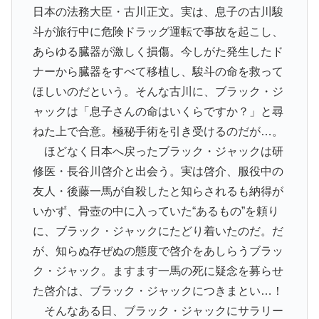
日本の法務大臣・古川正文。実は、息子の古川駿
斗が旅行中に危険ドラッグ運転で事故を起こし、
あらゆる臓器が激しく損傷。今しがた発生したド
ナーから臓器をすべて移植し、駿斗の命を救って
ほしいのだという。そんな古川に、ブラック・ジ
ャックは「息子さんの命はいくらですか？」と尋
ねた上で合意。極秘手術を引き受けるのだが…。
ほどなく日本へ戻ったブラック・ジャックは研
修医・長谷川啓介と出会う。実は啓介、服役中の
友人・後藤一馬が自殺したと知らされるも納得が
いかず、骨壺の中に入っていた“あるもの”を頼り
に、ブラック・ジャックにたどり着いたのだ。だ
が、知らぬ存ぜぬの態度で啓介をあしらうブラッ
ク・ジャック。ますます一馬の死に疑念を募らせ
た啓介は、ブラック・ジャックにつきまとい…！
そんなある日、ブラック・ジャックにサラリー