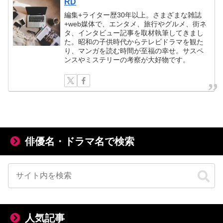
RD
編集+ライター歴30年以上。さまざまな雑誌
+web媒体で、エンタメ、旅行やグルメ、街ネ
タ、インタビュー記事を取材執筆してきまし
た。昭和の子供時代からテレビドラマを観た
り、マンガを読む時間が至福の幸せ。サスペ
ンスやミステリーの考察が大好物です。
俳優名・ドラマ名で検索
人気記事