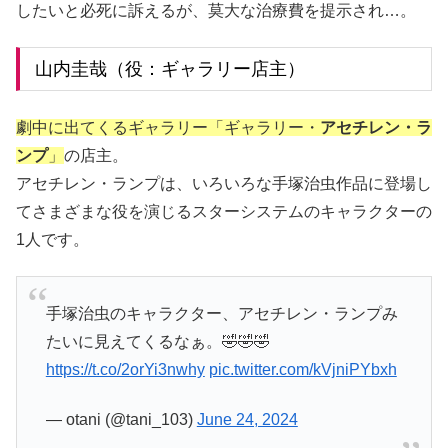
したいと必死に訴えるが、莫大な治療費を提示され…。
山内圭哉（役：ギャラリー店主）
劇中に出てくるギャラリー「ギャラリー・
アセチレン・ラ
ンプ
」
の店主。
アセチレン・ランプは、いろいろな手塚治虫作品に登場し
てさまざまな役を演じるスターシステムのキャラクターの
1人です。
手塚治虫のキャラクター、アセチレン・ランプみ
たいに見えてくるなぁ。🤣🤣🤣
https://t.co/2orYi3nwhy
pic.twitter.com/kVjniPYbxh
— otani (@tani_103)
June 24, 2024