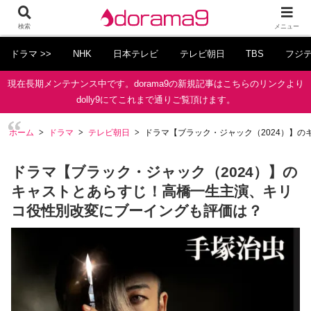
検索
メニュー
ドラマ >>
NHK
日本テレビ
テレビ朝日
TBS
フジ
現在長期メンテナンス中です。dorama9の新規記事はこちらのリンクより
dolly9にてこれまで通りご覧頂けます。
ホーム
ドラマ
テレビ朝日
ドラマ【ブラック・ジャック（2024）】
ドラマ【ブラック・ジャック（2024）】の
キャストとあらすじ！高橋一生主演、キリ
コ役性別改変にブーイングも評価は？