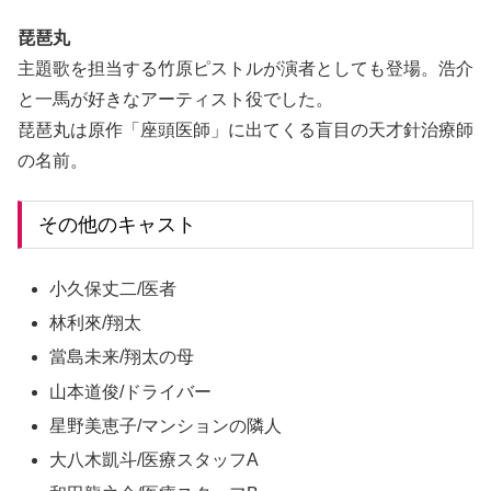
琵琶丸
主題歌を担当する竹原ピストルが演者としても登場。浩介
と一馬が好きなアーティスト役でした。
琵琶丸は原作「座頭医師」に出てくる盲目の天才針治療師
の名前。
その他のキャスト
小久保丈二/医者
林利來/翔太
當島未来/翔太の母
山本道俊/ドライバー
星野美恵子/マンションの隣人
大八木凱斗/医療スタッフA