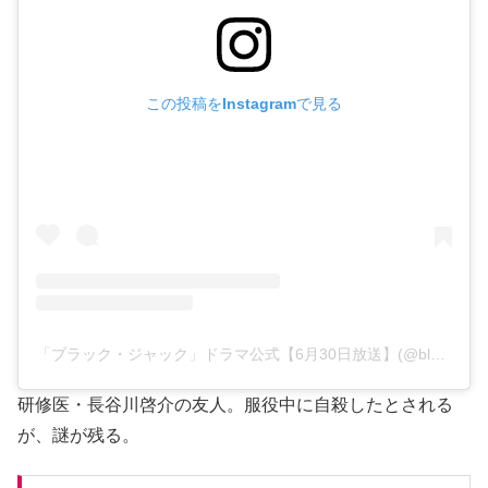
この投稿をInstagramで見る
「ブラック・ジャック」ドラマ公式【6月30日放送】(@blackjack.tvasahi)がシェアした投稿
研修医・長谷川啓介の友人。服役中に自殺したとされる
が、謎が残る。