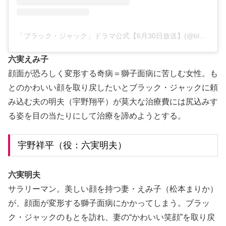
「ブラック・ジャック」ドラマ公式【6月30日放送】(@blackjack.tvasahi)がシェアした投稿
六実えみ子
顔面が恐ろしく変形する奇病＝獅子面病に苦しむ女性。も
とのかわいい顔を取り戻したいとブラック・ジャックに頼
み込む夫の明夫（宇野翔平）が莫大な治療費には尻込みす
る姿を目の当たりにして治療を諦めようとする。
宇野祥平（役：六実明夫）
六実明夫
サラリーマン。美しい顔を持つ妻・えみ子（松本まりか）
が、顔面が変形する獅子面病にかかってしまう。ブラッ
ク・ジャックのもとを訪れ、妻の“かわいい笑顔”を取り戻