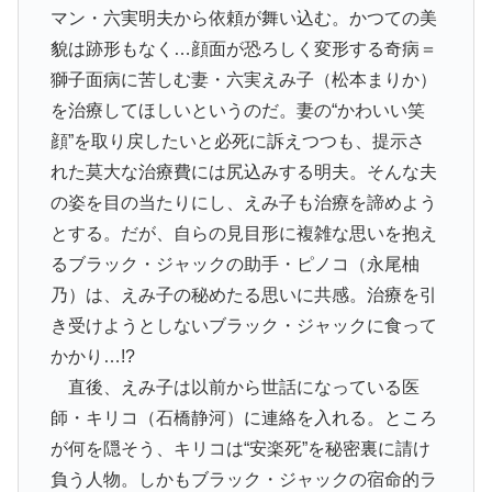
マン・六実明夫から依頼が舞い込む。かつての美
貌は跡形もなく…顔面が恐ろしく変形する奇病＝
獅子面病に苦しむ妻・六実えみ子（松本まりか）
を治療してほしいというのだ。妻の“かわいい笑
顔”を取り戻したいと必死に訴えつつも、提示さ
れた莫大な治療費には尻込みする明夫。そんな夫
の姿を目の当たりにし、えみ子も治療を諦めよう
とする。だが、自らの見目形に複雑な思いを抱え
るブラック・ジャックの助手・ピノコ（永尾柚
乃）は、えみ子の秘めたる思いに共感。治療を引
き受けようとしないブラック・ジャックに食って
かかり…!?
直後、えみ子は以前から世話になっている医
師・キリコ（石橋静河）に連絡を入れる。ところ
が何を隠そう、キリコは“安楽死”を秘密裏に請け
負う人物。しかもブラック・ジャックの宿命的ラ