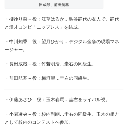
田成哉、前田航基
・柳ゆり菜 – 役：江草はるか…鳥谷静代の友人で、静代
と漫才コンビ「ニップレス」を結成。
・中川知香 – 役：望月ひかり…デジタル金魚の現場マネ
ージャー。
・長田成哉 – 役：竹若明浩…圭右の同級生。
・前田航基 – 役：梅垣望…圭右の同級生。
・伊藤あさひ – 役：玉木春馬…圭右をライバル視。
・小園凌央 – 役：杉内副嗣…圭右の同級生。玉木の相方
として校内のコンテストへ参加。