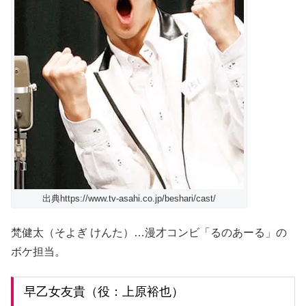
出典https://www.tv-asahi.co.jp/beshari/cast/
梵健太（そよぎ けんた）…漫才コンビ「るのあーる」の
ボケ担当。
早乙女友貴（役：上原裕也）