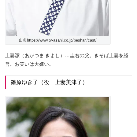
出典https://www.tv-asahi.co.jp/beshari/cast/
上妻潔（あがつま きよし）…圭右の父。きそば上妻を経
営。お笑いは大嫌い。
篠原ゆき子（役：上妻美津子）