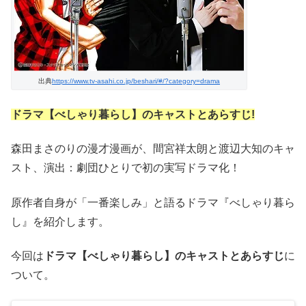
出典
https://www.tv-asahi.co.jp/beshari/#/?category=drama
ドラマ【べしゃり暮らし
】のキャストとあらすじ!
森田まさのりの漫才漫画が、間宮祥太朗と渡辺大知のキャ
スト、演出：劇団ひとりで初の実写ドラマ化！
原作者自身が「一番楽しみ」と語るドラマ『べしゃり暮ら
し』を紹介します。
今回は
ドラマ【べしゃり暮らし
】のキャストとあらすじ
に
ついて。