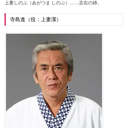
上妻しのぶ（あがつま しのぶ）……圭右の姉。
寺島進（役：上妻潔）