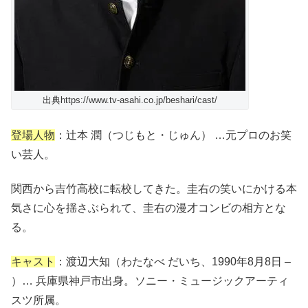
出典https://www.tv-asahi.co.jp/beshari/cast/
登場人物
：辻本 潤（つじもと・じゅん） …元プロのお笑
い芸人。
関西から吉竹高校に転校してきた。圭右の笑いにかける本
気さに心を揺さぶられて、圭右の漫才コンビの相方とな
る。
キャスト
：渡辺大知（わたなべ だいち、1990年8月8日 –
）… 兵庫県神戸市出身。ソニー・ミュージックアーティ
スツ所属。