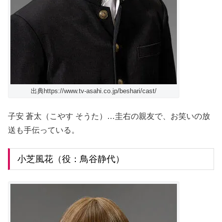
出典https://www.tv-asahi.co.jp/beshari/cast/
子安 蒼太（こやす そうた）…圭右の親友で、お笑いの放
送も手伝っている。
小芝風花（役：鳥谷静代）