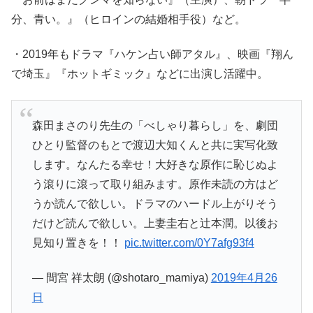
分、青い。』（ヒロインの結婚相手役）など。
・2019年もドラマ『ハケン占い師アタル』、映画『翔ん
で埼玉』『ホットギミック』などに出演し活躍中。
森田まさのり先生の「べしゃり暮らし」を、劇団
ひとり監督のもとで渡辺大知くんと共に実写化致
します。なんたる幸せ！大好きな原作に恥じぬよ
う滾りに滾って取り組みます。原作未読の方はど
うか読んで欲しい。ドラマのハードル上がりそう
だけど読んで欲しい。上妻圭右と辻本潤。以後お
見知り置きを！！
pic.twitter.com/0Y7afg93f4
— 間宮 祥太朗 (@shotaro_mamiya)
2019年4月26
日