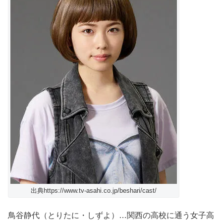
出典https://www.tv-asahi.co.jp/beshari/cast/
鳥谷静代（とりたに・しずよ）…関西の高校に通う女子高