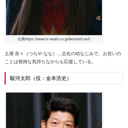
出典https://www.tv-asahi.co.jp/beshari/cast/
土屋 奈々（つちや なな）…圭右の幼なじみで、お笑いの
ことは複雑な気持ちながらも応援している。
駿河太郎（役：金本浩史）