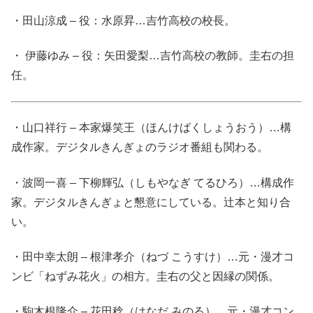
・田山涼成 – 役：水原昇…吉竹高校の校長。
・ 伊藤ゆみ – 役：矢田愛梨…吉竹高校の教師。圭右の担
任。
・山口祥行 – 本家爆笑王（ほんけばくしょうおう）…構
成作家。デジタルきんぎょのラジオ番組も関わる。
・波岡一喜 – 下柳輝弘（しもやなぎ てるひろ）…構成作
家。デジタルきんぎょと懇意にしている。辻本と知り合
い。
・田中幸太朗 – 根津孝介（ねづ こうすけ）…元・漫才コ
ンビ「ねずみ花火」の相方。圭右の父と因縁の関係。
・駒木根隆介 – 花田稔（はなだ みのる）…元・漫才コン