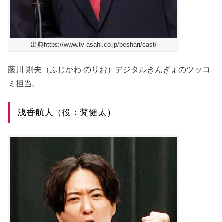
出典https://www.tv-asahi.co.jp/beshari/cast/
藤川 則夫（ふじかわ のりお）デジタルきんぎょのツッコ
ミ担当。
浅香航大（役：梵健太）