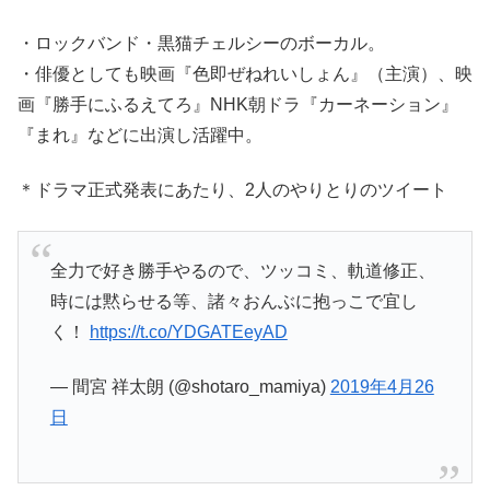
・ロックバンド・黒猫チェルシーのボーカル。
・俳優としても映画『色即ぜねれいしょん』（主演）、映
画『勝手にふるえてろ』NHK朝ドラ『カーネーション』
『まれ』などに出演し活躍中。
＊ドラマ正式発表にあたり、2人のやりとりのツイート
全力で好き勝手やるので、ツッコミ、軌道修正、
時には黙らせる等、諸々おんぶに抱っこで宜し
く！
https://t.co/YDGATEeyAD
— 間宮 祥太朗 (@shotaro_mamiya)
2019年4月26
日