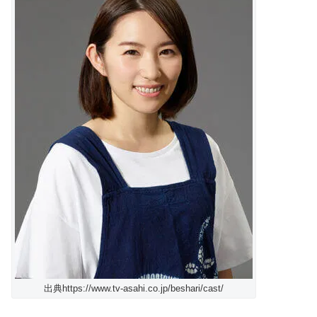
出典https://www.tv-asahi.co.jp/beshari/cast/