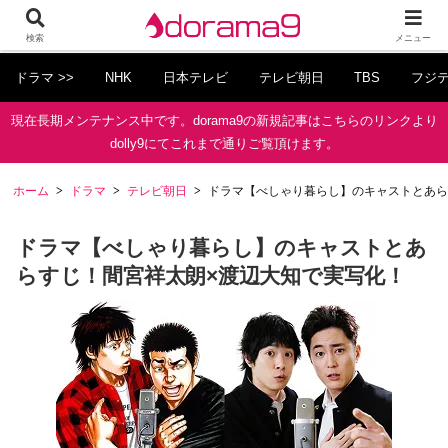
検索
メニュー
ドラマ >>
NHK
日本テレビ
テレビ朝日
TBS
フジ
現在長期メンテナンス中です。dorama9の新規記事はこちらのリンクより
dolly9にてこれまで通りご覧頂けます。
ホーム
ドラマ
テレビ朝日
ドラマ【べしゃり暮らし】のキャストとあら
ドラマ【べしゃり暮らし】のキャストとあ
らすじ！間宮祥太朗×渡辺大知で実写化！