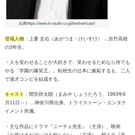
出典https://www.tv-asahi.co.jp/beshari/cast/
登場人物
：上妻 圭右（あがつま・けいすけ） …吉竹高校
の3年生。
・人を笑わせることが大好きで、笑わせるためなら何でも
やる「学園の爆笑王」。転校生の辻本に嫉妬するも、二人
で漫才コンビを結成する。
キャスト
：間宮祥太朗（まみや しょうたろう、1993年6
月11日 – ）…神奈川県出身。トライストーン・エンタテ
イメント所属。
・主な作品にドラマ『ニーチェ先生』（主演）、映画
『お前はまだグンマを知らない』（主演）、朝ドラ『半