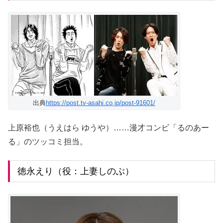
出典
https://post.tv-asahi.co.jp/post-91601/
上原裕也（うえはら ゆうや）……漫才コンビ「るのあー
る」のツッコミ担当。
徳永えり（役：上妻しのぶ）