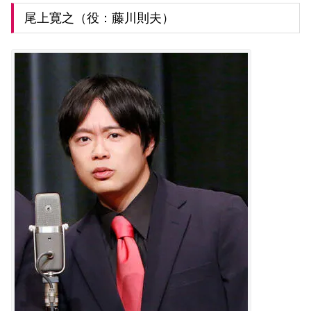
尾上寛之（役：藤川則夫）