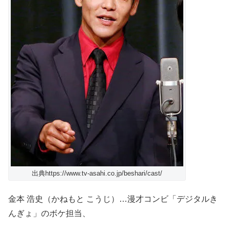
出典https://www.tv-asahi.co.jp/beshari/cast/
金本 浩史（かねもと こうじ）…漫才コンビ「デジタルき
んぎょ」のボケ担当、