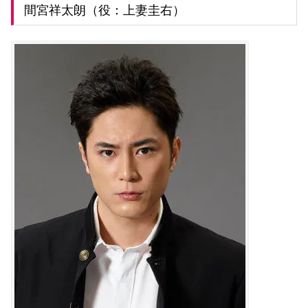
間宮祥太朗（役：上妻圭右）