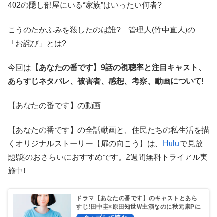
402の隠し部屋にいる“家族”はいったい何者?
こうのたかふみを殺したのは誰? 管理人(竹中直人)の
「お詫び」とは?
今回は
【あなたの番です】9話の視聴率と注目キャスト、
あらすじネタバレ、被害者、感想、考察、動画について!
【あなたの番です】の動画
【あなたの番です】の全話動画と、住民たちの私生活を描
くオリジナルストーリー【扉の向こう】は、
Hulu
で見放
題!謎のおさらいにおすすめです。2週間無料トライアル実
施中!
ドラマ【あなたの番です】のキャストとあら
すじ!田中圭×原田知世W主演なのに秋元康Pに
不安!