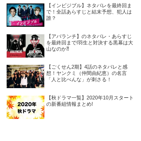
【インビジブル】ネタバレを最終回ま
で！全話あらすじと結末予想、犯人は
誰？
【アバランチ】のネタバレ・あらすじ
を最終回まで!羽生と対決する黒幕は大
山なのか⁈
【ごくせん2期】4話のネタバレと感
想！ヤンクミ（仲間由紀恵）の名言
「人と比べんな」が刺さる！
【秋ドラマ一覧】2020年10月スタート
の新番組情報まとめ!