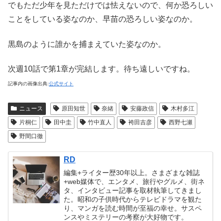
でもただ少年を見ただけでは怯えないので、何か恐ろしい
ことをしている姿なのか、早苗の恐ろしい姿なのか。
黒島のように誰かを捕まえていた姿なのか。
次週10話で第1章が完結します。待ち遠しいですね。
記事内の画像出典:
公式サイト
ニュース
原田知世
奈緒
安藤政信
木村多江
片桐仁
田中圭
竹中直人
袴田吉彦
西野七瀬
野間口徹
RD
編集+ライター歴30年以上。さまざまな雑誌
+web媒体で、エンタメ、旅行やグルメ、街ネ
タ、インタビュー記事を取材執筆してきまし
た。昭和の子供時代からテレビドラマを観た
り、マンガを読む時間が至福の幸せ。サスペ
ンスやミステリーの考察が大好物です。