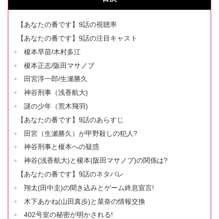
【あなたの番です】9話の視聴率
【あなたの番です】9話の注目キャスト
榎本早苗/木村多江
榎本正志/阪田マサノブ
田宮淳一郎/生瀬勝久
神谷刑事（浅香航大)
謎の少年（荒木飛羽)
【あなたの番です】9話のあらすじ
田宮（生瀬勝久）が甲野殺しの犯人?
神谷刑事と榎本への疑惑
神谷(浅香航大)と榎本(阪田マサノブ)の関係は?
【あなたの番です】9話のネタバレ
翔太(田中圭)の聞き込みとゲーム終息宣言!
木下あかね(山田真歩)と菜奈の情報交換
402号室の秘密が明かされる!