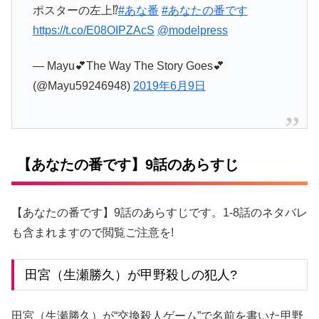
ポスターの左上⁉️
#あな番
#あなたの番です
https://t.co/E08OIPZAcS
@modelpress
— Mayu💕The Way The Story Goes💕
(@Mayu59246948)
2019年6月9日
【あなたの番です】9話のあらすじ
【あなたの番です】9話のあらすじです。1-8話のネタバレ
も含まれますので閲覧ご注意を!
田宮（生瀬勝久）が甲野殺しの犯人?
田宮（生瀬勝久）が“交換殺人ゲーム”で名前を書いた甲野