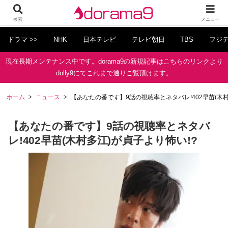
検索
メニュー
ドラマ >>
NHK
日本テレビ
テレビ朝日
TBS
フジ
現在長期メンテナンス中です。dorama9の新規記事はこちらのリンクより
dolly9にてこれまで通りご覧頂けます。
ホーム
ニュース
【あなたの番です】9話の視聴率とネタバレ!402早苗(木村
【あなたの番です】9話の視聴率とネタバ
レ!402早苗(木村多江)が貞子より怖い!?