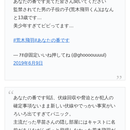
あなたの番です見てた皆さん聞いてください
監禁されてた男の子役の子(荒木飛羽くん)はなん
と13歳です…
美少年すぎてビビってます…
#荒木飛羽
#あなたの番です
— ｱｵ@固定いいね押してね (@ghoooouuuul)
2019年6月9日
あなたの番です9話、伏線回収や脅迫とか犯人の
確定事項ないまま新しい伏線やでっかい事実がい
ろいろ出てすぎてパニック。
主流だった早苗さんの隠し部屋にはキャストに名