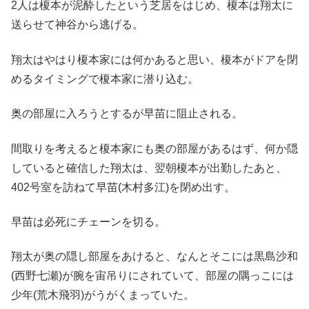
2人は榎本が泥酔したという芝居をはじめ、榎本は翔太に
送らせて神谷から逃げる。
翔太はやはり榎本家には何かあると思い、榎本がドアを閉
めるタイミングで榎本家に潜り込む。
奥の部屋に入ろうとするが早苗に阻止される。
間取りを考えると榎本家にも奥の部屋があるはず、何か隠
していると確信した翔太は、翌朝榎本が出勤したあと、
402号室を訪ねて早苗(木村多江)を閉め出す。
早苗は必死にチェーンを切る。
翔太が奥の隠し部屋をあけると、なんとそこには黒島沙和
(西野七瀬)が腕を宙吊りにされていて、部屋の隅っこには
少年(荒木飛羽)がうがくまっていた。