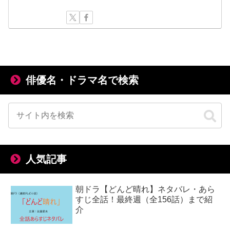
俳優名・ドラマ名で検索
人気記事
朝ドラ【どんど晴れ】ネタバレ・あら
すじ全話！最終週（全156話）まで紹
介