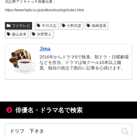
当記事アイキャッチ画像出典：
https://www.fujitv.co.jp/yottunohushigi/index.html
フジテレビ
中川大志
小野武彦
島崎遥香
森山未來
矢野聖人
Jima
2016年からドラマ9で執筆。朝ドラ・日曜劇場
などを担当。ドラマは毎クール10本以上鑑
賞。独自の視点で面白い記事を心掛けます。
俳優名・ドラマ名で検索