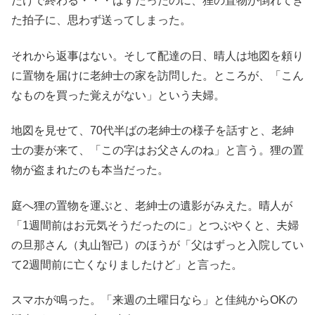
だけで終わる・・・はずだったのに、狸の置物が倒れてき
た拍子に、思わず送ってしまった。
それから返事はない。そして配達の日、晴人は地図を頼り
に置物を届けに老紳士の家を訪問した。ところが、「こん
なものを買った覚えがない」という夫婦。
地図を見せて、70代半ばの老紳士の様子を話すと、老紳
士の妻が来て、「この字はお父さんのね」と言う。狸の置
物が盗まれたのも本当だった。
庭へ狸の置物を運ぶと、老紳士の遺影がみえた。晴人が
「1週間前はお元気そうだったのに」とつぶやくと、夫婦
の旦那さん（丸山智己）のほうが「父はずっと入院してい
て2週間前に亡くなりましたけど」と言った。
スマホが鳴った。「来週の土曜日なら」と佳純からOKの