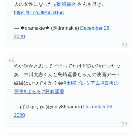
人の女性になった
#島崎遥香
さんも良き。
https://t.co/pJfF5CxB6o
— 🍁dramakie🍁 (@dramakie)
December 26,
2020
怖い話かと思ってビビってたけど良い話だった☺️
あ、中川大志くんと島崎遥香ちゃんの映画デート
続編はいつですか？😂
#土曜プレミアム
#最後の
買物
#ぱるる
#島崎遥香
— ぱりゅりゅ (@only86paruru)
December 26,
2020