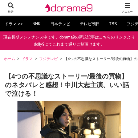
検索
メニュー
ドラマ >>
NHK
日本テレビ
テレビ朝日
TBS
フジ
現在長期メンテナンス中です。dorama9の新規記事はこちらのリンクより
dolly9にてこれまで通りご覧頂けます。
ホーム
ドラマ
フジテレビ
【4つの不思議なストーリー/最後の買物】
【4つの不思議なストーリー/最後の買物】
のネタバレと感想！中川大志主演、いい話
で泣ける！