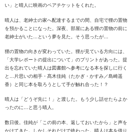
い」と晴人に映画のペアチケットをくれた。
晴人は、老紳士の家へ配達するまでの間、自宅で狸の置物
を預かることになった。深夜、部屋にある狸の置物の前に
老紳士がいた…という夢を見た。そう思ったが…
狸の置物の向きが変わっていた。狸が見ている方向には、
「大学レポートの提出について」のプリントがあった。提
出を忘れていた晴人は図書館へ参考になる本を探しに行く
と…片思いの相手・髙木佳純（たかぎ・かすみ／島崎遥
香）と同じ本を取ろうとして手が触れ合った！？
晴人は「どうぞ先に！」と渡した。もう少し話せたらよか
ったのに…と思う晴人。
数日後。佳純が「この前の本、返しておいたから」と声を
かけてきた。しかしそれだけで終わった。晴人は本を借り