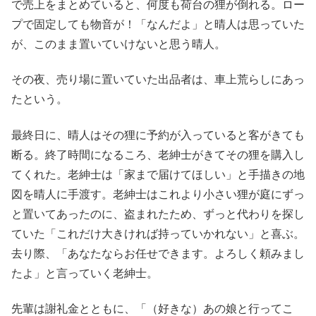
で売上をまとめていると、何度も荷台の狸が倒れる。ロー
プで固定しても物音が！「なんだよ」と晴人は思っていた
が、このまま置いていけないと思う晴人。
その夜、売り場に置いていた出品者は、車上荒らしにあっ
たという。
最終日に、晴人はその狸に予約が入っていると客がきても
断る。終了時間になるころ、老紳士がきてその狸を購入し
てくれた。老紳士は「家まで届けてほしい」と手描きの地
図を晴人に手渡す。老紳士はこれより小さい狸が庭にずっ
と置いてあったのに、盗まれたため、ずっと代わりを探し
ていた「これだけ大きければ持っていかれない」と喜ぶ。
去り際、「あなたならお任せできます。よろしく頼みまし
たよ」と言っていく老紳士。
先輩は謝礼金とともに、「（好きな）あの娘と行ってこ