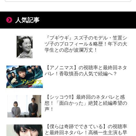
人気記事
『ブギウギ』スズ子のモデル・笠置シ
ヅ子のプロフィール＆略歴！年下の大
学生との恋が波瀾万丈！
【アノニマス】の視聴率と最終回ネタ
バレ！香取慎吾の人気で続編へ？
【シッコウ!!】最終回のネタバレと感
想！「面白かった」絶賛と続編希望の
声！
【僕らは奇跡でできている】の視聴率
と最終回ネタバレ！高橋一生主演も早