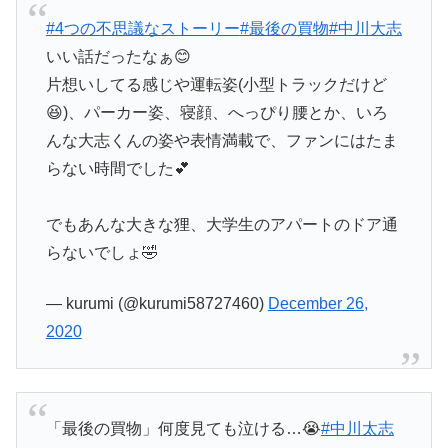
#4つの不思議なストーリー
#最後の買物
#中川大志
いい話だったなぁ😊
片想いしてる感じや運転姿(小型トラックだけど
😆)、パーカー姿、寝顔、へっぴり腰とか、いろ
んな大志くんの姿や表情満載で、ファンにはたま
らない時間でした💕
でもあんな大きな狸、大学生のアパートのドア通
らないでしょ🤣
— kurumi (@kurumi58727460)
December 26,
2020
「最後の買物」何度見ても泣ける…😭
#中川太志