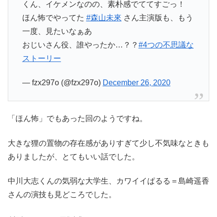
くん、イケメンなのの、素朴感でててすごっ！
ほん怖でやってた
#森山未來
さん主演版も、もう
一度、見たいなぁあ
おじいさん役、誰やったか…？？
#4つの不思議な
ストーリー
— fzx297o (@fzx297o)
December 26, 2020
「ほん怖」でもあった回のようですね。
大きな狸の置物の存在感がありすぎて少し不気味なときも
ありましたが、とてもいい話でした。
中川大志くんの気弱な大学生、カワイイぱるる＝島崎遥香
さんの演技も見どころでした。