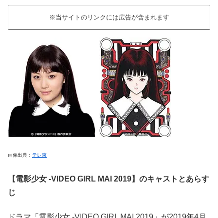
※当サイトのリンクには広告が含まれます
画像出典：
テレ東
【電影少女 -VIDEO GIRL MAI 2019】のキャストとあらす
じ
ドラマ「電影少女 -VIDEO GIRL MAI 2019」が2019年4月