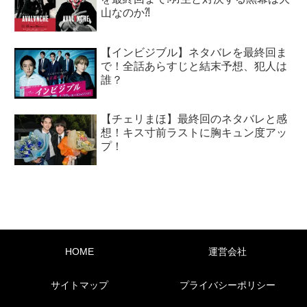
山なのか⁈
【インビジブル】ネタバレを最終回ま
で！全話あらすじと結末予想、犯人は
誰？
【チェリまほ】最終回のネタバレと感
想！キス寸前ラストに胸キュン度アッ
プ！
HOME
運営会社
サイトマップ
プライバシーポリシー