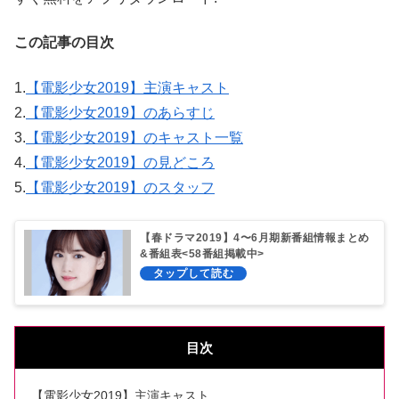
この記事の目次
1.
【電影少女2019】主演キャスト
2.
【電影少女2019】のあらすじ
3.
【電影少女2019】のキャスト一覧
4.
【電影少女2019】の見どころ
5.
【電影少女2019】のスタッフ
【春ドラマ2019】4〜6月期新番組情報まとめ
&番組表<58番組掲載中>
目次
【電影少女2019】主演キャスト