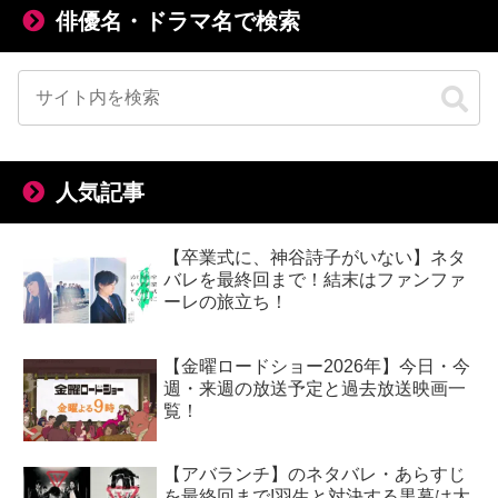
俳優名・ドラマ名で検索
人気記事
【卒業式に、神谷詩子がいない】ネタ
バレを最終回まで！結末はファンファ
ーレの旅立ち！
【金曜ロードショー2026年】今日・今
週・来週の放送予定と過去放送映画一
覧！
【アバランチ】のネタバレ・あらすじ
を最終回まで!羽生と対決する黒幕は大