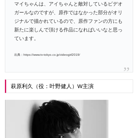
マイちゃんは、アイちゃんと敵対しているビデオ
ガールなのですが、原作ではなかった部分がオリ
ジナルで描かれているので、原作ファンの方にも
新たに楽しんで頂ける作品になればいいなと思っ
ています。
出典：https://www.tv-tokyo.co.jp/videogirl2019/
萩原利久（役：叶野健人）W主演