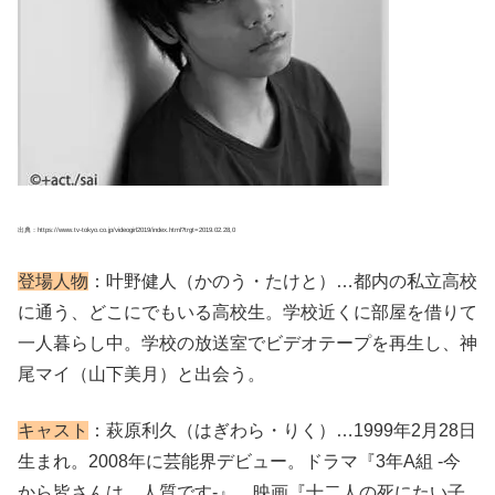
出典：https://www.tv-tokyo.co.jp/videogirl2019/index.html?trgt=2019.02.28,0
登場人物
：叶野健人（かのう・たけと）…都内の私立高校
に通う、どこにでもいる高校生。学校近くに部屋を借りて
一人暮らし中。学校の放送室でビデオテープを再生し、神
尾マイ（山下美月）と出会う。
キャスト
：萩原利久（はぎわら・りく）…1999年2月28日
生まれ。2008年に芸能界デビュー。ドラマ『3年A組 -今
から皆さんは、人質です-』、映画『十二人の死にたい子