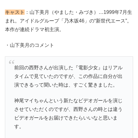
キャスト
：山下美月（やました・みづき）…1999年7月生
まれ。アイドルグループ「乃木坂46」の“新世代エース”。
本作が連続ドラマ初主演。
・山下美月のコメント
前回の西野さんが出演した『電影少女』はリアル
タイムで見ていたのですが、この作品に自分が出
演できるって聞いた時は、すごく驚きました。
神尾マイちゃんという新たなビデオガールを演じ
させていただくのですが、西野さんの時とは違う
ビデオガールをお届けできたらいいなと思いま
す。