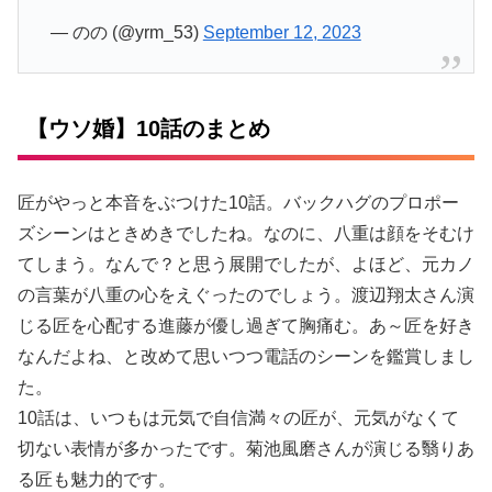
— のの (@yrm_53)
September 12, 2023
【ウソ婚】10話のまとめ
匠がやっと本音をぶつけた10話。バックハグのプロポー
ズシーンはときめきでしたね。なのに、八重は顔をそむけ
てしまう。なんで？と思う展開でしたが、よほど、元カノ
の言葉が八重の心をえぐったのでしょう。渡辺翔太さん演
じる匠を心配する進藤が優し過ぎて胸痛む。あ～匠を好き
なんだよね、と改めて思いつつ電話のシーンを鑑賞しまし
た。
10話は、いつもは元気で自信満々の匠が、元気がなくて
切ない表情が多かったです。菊池風磨さんが演じる翳りあ
る匠も魅力的です。