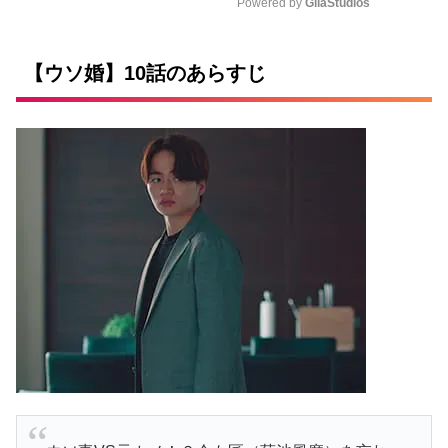
Powered by 
GliaStudios
M
u
【ウソ婚】10話のあらすじ
t
e