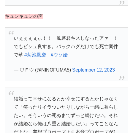
キュンキュンの声
いぇぇぇぇぃ！！！風磨君キスしなったアァ！！
でもビシュ良すぎ。バックハグだけでも死亡案件
で草
#菊池風磨
#ウソ婚
— ♡Ｆ♡ (@NINOFUMA5)
September 12, 2023
結婚って幸せになるとか幸せにするとかじゃなく
て「笑ったりイラついたりしながら一緒に暮らし
たい。そういうの死ぬまでずっと続けたい。それ
が結婚なら俺は八重と結婚したい」ってことなん
だよな。妄想プロポーズより本音プロポーズが1