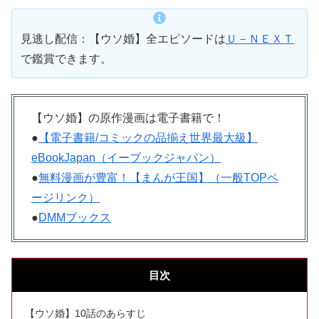
見逃し配信：【ウソ婚】全エピソードは
Ｕ－ＮＥＸＴ
で鑑賞できます。
【ウソ婚】の原作漫画は電子書籍で！
●
【電子書籍/コミックの品揃え世界最大級】
eBookJapan（イーブックジャパン）
●
無料漫画が豊富！【まんが王国】（一般TOPペ
ージリンク）
●
DMMブックス
目次
【ウソ婚】10話のあらすじ