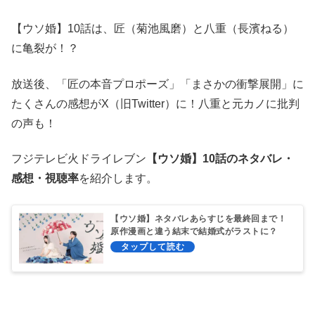
【ウソ婚】10話は、匠（菊池風磨）と八重（長濱ねる）
に亀裂が！？
放送後、「匠の本音プロポーズ」「まさかの衝撃展開」に
たくさんの感想がX（旧Twitter）に！八重と元カノに批判
の声も！
フジテレビ火ドライレブン
【ウソ婚】10話のネタバレ・
感想・視聴率
を紹介します。
【ウソ婚】ネタバレあらすじを最終回まで！
原作漫画と違う結末で結婚式がラストに？