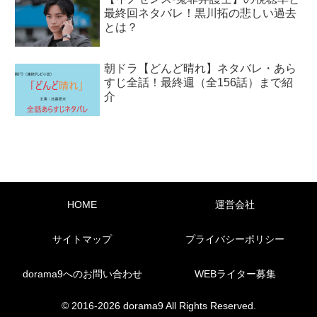
最終回ネタバレ！黒川拓の悲しい過去
とは？
朝ドラ【どんど晴れ】ネタバレ・あら
すじ全話！最終週（全156話）まで紹
介
HOME
運営会社
サイトマップ
プライバシーポリシー
dorama9へのお問い合わせ
WEBライター募集
© 2016-2026 dorama9 All Rights Reserved.