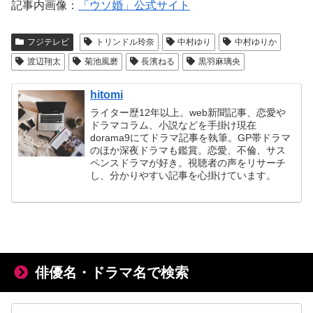
記事内画像：
「ウソ婚」公式サイト
フジテレビ
トリンドル玲奈
中村ゆり
中村ゆりか
渡辺翔太
菊池風磨
長濱ねる
黒羽麻璃央
hitomi
ライター歴12年以上。web新聞記事、恋愛や
ドラマコラム、小説などを手掛け現在
dorama9にてドラマ記事を執筆。GP帯ドラマ
のほか深夜ドラマも鑑賞。恋愛、不倫、サス
ペンスドラマが好き。視聴者の声をリサーチ
し、分かりやすい記事を心掛けています。
俳優名・ドラマ名で検索