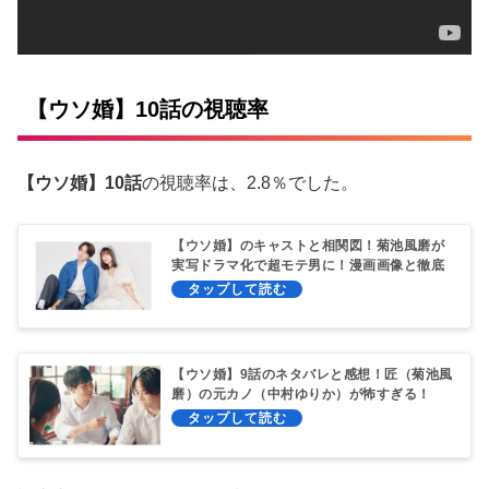
【ウソ婚】10話の視聴率
【ウソ婚】10話
の視聴率は、2.8％でした。
【ウソ婚】のキャストと相関図！菊池風磨が
実写ドラマ化で超モテ男に！漫画画像と徹底
比較！
【ウソ婚】9話のネタバレと感想！匠（菊池風
磨）の元カノ（中村ゆりか）が怖すぎる！