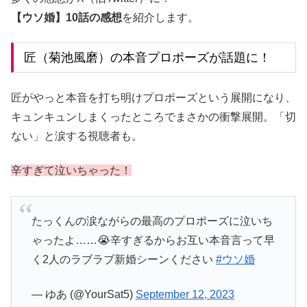
【ウソ婚】10話の感想
を紹介します。
匠（菊池風磨）の本音プロポーズが話題に！
匠がやっと本音を打ち明けプロポーズという展開になり、
キュンキュンしまくったところでまさかの衝撃展開。「切
ない」と涙する視聴者も。
辛すぎて泣いちゃった！
たっくんの涙ながらの最高のプロポーズに泣いち
ゃったよ……😭辛すぎるからお互い本音言って早
く2人のラブラブ新婚シーンください
#ウソ婚
— ゆあ (@YourSat5)
September 12, 2023