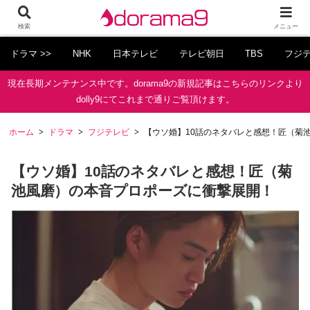
検索
メニュー
ドラマ >>
NHK
日本テレビ
テレビ朝日
TBS
フジ
現在長期メンテナンス中です。dorama9の新規記事はこちらのリンクより
dolly9にてこれまで通りご覧頂けます。
ホーム
ドラマ
フジテレビ
【ウソ婚】10話のネタバレと感想！匠（菊
【ウソ婚】10話のネタバレと感想！匠（菊
池風磨）の本音プロポーズに衝撃展開！