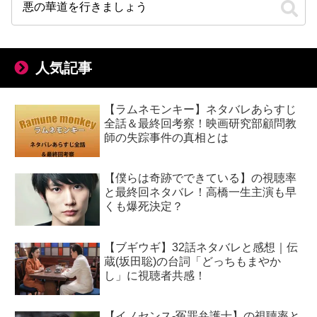
人気記事
【ラムネモンキー】ネタバレあらすじ
全話＆最終回考察！映画研究部顧問教
師の失踪事件の真相とは
【僕らは奇跡でできている】の視聴率
と最終回ネタバレ！高橋一生主演も早
くも爆死決定？
【ブギウギ】32話ネタバレと感想｜伝
蔵(坂田聡)の台詞「どっちもまやか
し」に視聴者共感！
【イノセンス-冤罪弁護士】の視聴率と