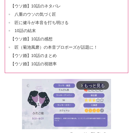
【ウソ婚】10話のネタバレ
八重のウソの気づく匠
匠に健斗が本音を打ち明ける
10話の結末
【ウソ婚】10話の感想
匠（菊池風磨）の本音プロポーズが話題に！
【ウソ婚】10話のまとめ
【ウソ婚】10話の視聴率
もっと見る
arrow_forward_ios