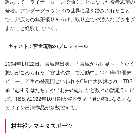
訳あって、ライナーローンで働くことになった役者志望の
若者。アンダーグラウンドの世界に足を踏み入れたこと
で、
犀原らの無茶振りをうけ、取り立て
や潜入などさまざ
まなこと経験していく。
キャスト：宮世琉弥のプロフィール
2004年1月22日、宮城県出身。「宮城から世界へ」という
想いがこめられた「宮世琉弥」で活動中。2019年俳優デ
ビュー。若手の登龍門といわれるCMに大抜擢され、TBS
系『恋する母たち』や『村井の恋』など数々の話題作に出
演。TBS系2022年10月期火曜ドラマ『君の花になる』な
どメイン出演作品が多数控える。
村井役／マキタスポーツ