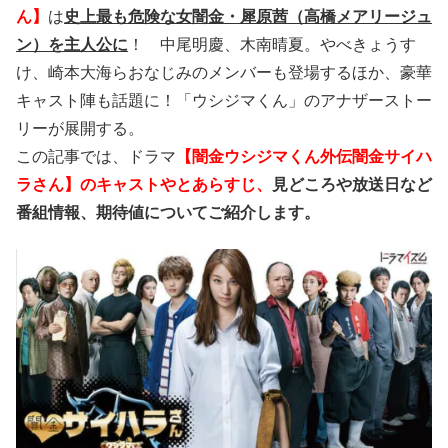
ん】
は
史上最も危険な女闇金・犀原茜（高橋メアリージュ
ン）を
主人公に
！
中尾明慶、木南晴夏。
やべきょうす
け、崎本大海らおなじみのメンバーも登場するほか、豪華
キャスト陣も話題に！「ウシジマくん」のアナザーストー
リーが展開する。
この記事では、ドラマ
【闇金ウシジマくん外伝闇金サイハ
ラさん】のキャストやとあらすじ、
見どころや放送日など
番組情報、期待値についてご紹介します。