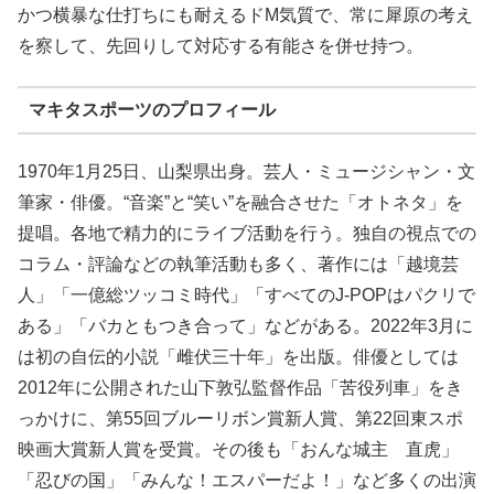
かつ横暴な仕打ちにも耐えるドM気質で、常に犀原の考え
を察して、先回りして対応する有能さを併せ持つ。
マキタスポーツのプロフィール
1970年1月25日、山梨県出身。芸人・ミュージシャン・文
筆家・俳優。“音楽”と“笑い”を融合させた「オトネタ」を
提唱。各地で精力的にライブ活動を行う。独自の視点での
コラム・評論などの執筆活動も多く、著作には「越境芸
人」「一億総ツッコミ時代」「すべてのJ-POPはパクリで
ある」「バカともつき合って」などがある。2022年3月に
は初の自伝的小説「雌伏三十年」を出版。俳優としては
2012年に公開された山下敦弘監督作品「苦役列車」をき
っかけに、第55回ブルーリボン賞新人賞、第22回東スポ
映画大賞新人賞を受賞。その後も「おんな城主 直虎」
「忍びの国」「みんな！エスパーだよ！」など多くの出演