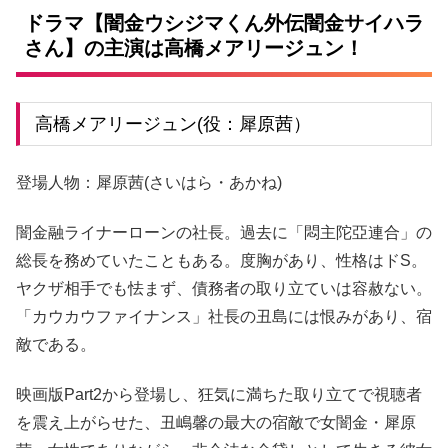
ドラマ【闇金ウシジマくん外伝闇金サイハラ
さん】の主演は高橋メアリージュン！
高橋メアリージュン(役：犀原茜）
登場人物：
犀原茜
(さいはら・あかね)
闇金融ライナーローンの社長。過去に「悶主陀亞連合」の
総長を務めていたこともある。度胸があり、性格はドS。
ヤクザ相手でも怯まず、債務者の取り立ていは容赦ない。
「カウカウファイナンス」社長の丑島には恨みがあり、宿
敵である。
映画版Part2から登場し、狂気に満ちた取り立てで視聴者
を震え上がらせた、丑嶋馨の最大の宿敵で女闇金・犀原