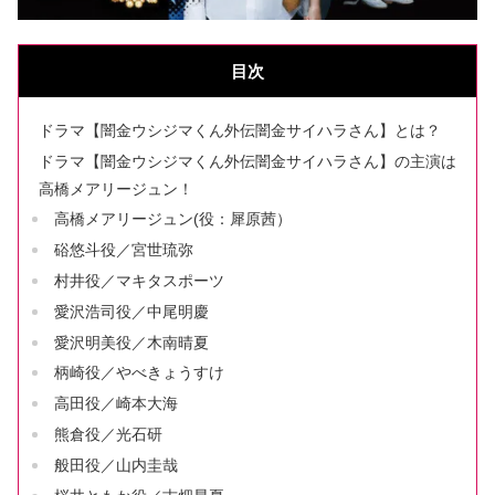
目次
ドラマ【闇金ウシジマくん外伝闇金サイハラさん】とは？
ドラマ【闇金ウシジマくん外伝闇金サイハラさん】の主演は
高橋メアリージュン！
高橋メアリージュン(役：犀原茜）
硲悠斗役／宮世琉弥
村井役／マキタスポーツ
愛沢浩司役／中尾明慶
愛沢明美役／木南晴夏
柄崎役／やべきょうすけ
高田役／崎本大海
熊倉役／光石研
般田役／山内圭哉