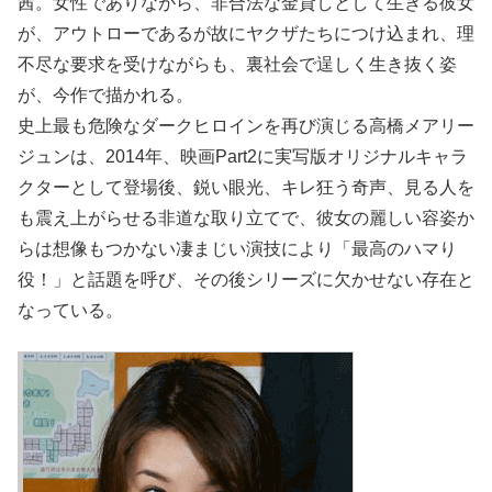
茜。女性でありながら、非合法な金貸しとして生きる彼女
が、アウトローであるが故にヤクザたちにつけ込まれ、理
不尽な要求を受けながらも、裏社会で逞しく生き抜く姿
が、今作で描かれる。
史上最も危険なダークヒロインを再び演じる高橋メアリー
ジュンは、2014年、映画Part2に実写版オリジナルキャラ
クターとして登場後、鋭い眼光、キレ狂う奇声、見る人を
も震え上がらせる非道な取り立てで、彼女の麗しい容姿か
らは想像もつかない凄まじい演技により「最高のハマり
役！」と話題を呼び、その後シリーズに欠かせない存在と
なっている。