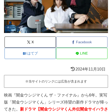
X
Facebook
はてブ
LINE
2024年11月10日
※当サイトのリンクには広告が含まれます
映画『闇金ウシジマくん ザ・ファイナル』から
6年。
実写
版「闇金ウシジマくん」シリーズ
待望の新作ドラマが帰っ
てきた。
新ドラマ【闇金ウシジマくん外伝闇金サイハラさ