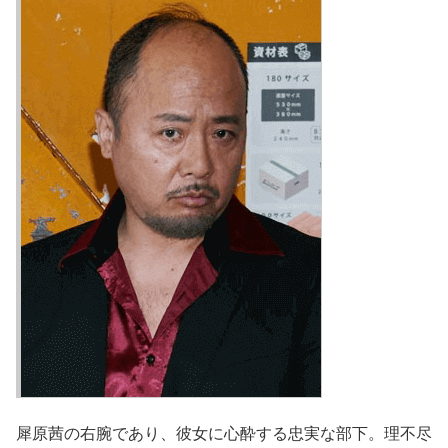
犀原茜の右腕であり、彼女に心酔する忠実な部下。理不尽