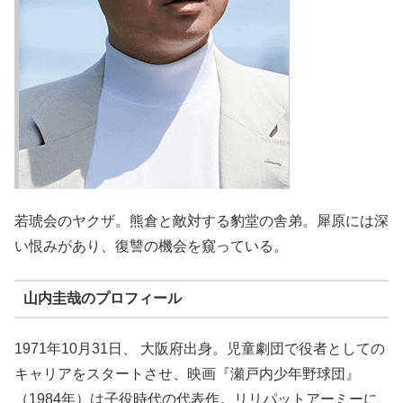
若琥会のヤクザ。熊倉と敵対する豹堂の舎弟。犀原には深
い恨みがあり、復讐の機会を窺っている。
山内圭哉のプロフィール
1971年10月31日、 大阪府出身。児童劇団で役者としての
キャリアをスタートさせ、映画『瀬戸内少年野球団』
（1984年）は子役時代の代表作。リリパットアーミーに