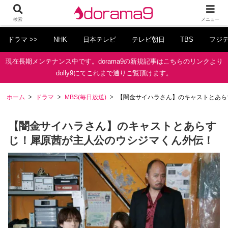
検索
メニュー
ドラマ >>
NHK
日本テレビ
テレビ朝日
TBS
フジ
現在長期メンテナンス中です。dorama9の新規記事はこちらのリンクより
dolly9にてこれまで通りご覧頂けます。
ホーム
ドラマ
MBS(毎日放送)
【闇金サイハラさん】のキャストとあら
【闇金サイハラさん】のキャストとあらす
じ！犀原茜が主人公のウシジマくん外伝！