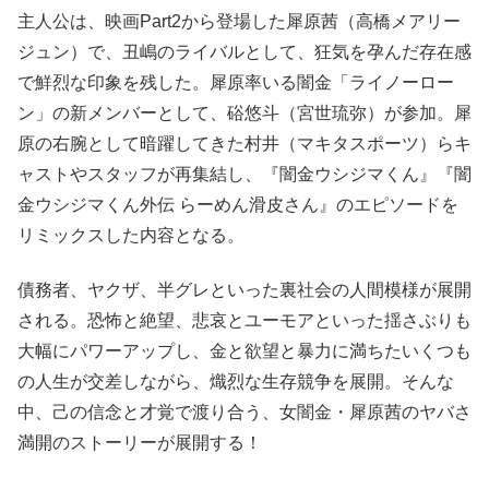
主人公は、映画Part2から登場した犀原茜（高橋メアリー
ジュン）で、丑嶋のライバルとして、狂気を孕んだ存在感
で鮮烈な印象を残した。犀原率いる闇金「ライノーロー
ン」の新メンバーとして、硲悠斗（宮世琉弥）が参加。犀
原の右腕として暗躍してきた村井（マキタスポーツ）らキ
ャストやスタッフが再集結し、『闇金ウシジマくん』『闇
金ウシジマくん外伝 らーめん滑皮さん』のエピソードを
リミックスした内容となる。
債務者、ヤクザ、半グレといった裏社会の人間模様が展開
される。恐怖と絶望、悲哀とユーモアといった揺さぶりも
大幅にパワーアップし、金と欲望と暴力に満ちたいくつも
の人生が交差しながら、熾烈な生存競争を展開。そんな
中、己の信念と才覚で渡り合う、女闇金・犀原茜のヤバさ
満開のストーリーが展開する！