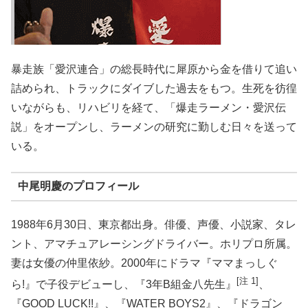
暴走族「愛沢連合」の総長時代に犀原から金を借りて追い
詰められ、トラックにダイブした過去をもつ。生死を彷徨
いながらも、リハビリを経て、「爆走ラーメン・愛沢伝
説」をオープンし、ラーメンの研究に勤しむ日々を送って
いる。
中尾明慶のプロフィール
1988年6月30日、東京都出身。俳優、声優、小説家、タレ
ント、アマチュアレーシングドライバー。ホリプロ所属。
妻は女優の仲里依紗。2000年にドラマ『ママまっしぐ
[注 1]
ら!』で子役デビューし、『3年B組金八先生』
、
『GOOD LUCK!!』、『WATER BOYS2』、『ドラゴン