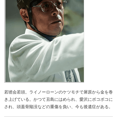
若琥会若頭。ライノーローンのケツモチで犀原から金を巻
き上げている。かつて丑島にはめられ、愛沢にボコボコに
され、頭蓋骨陥没などの重傷を負い、今も後遺症がある。