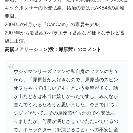
キックボクサーの卜部弘嵩、祐治の妻は元AKB48の高城
亜樹。
2004年の4月から『CanCam』の専属モデル。
2007年から歌番組やバラエティ番組など様々なテレビ番
組に出演。
高橋メアリージュン(役：
犀原茜）の
コメント
ウシジマシリーズファンや私自身のファンの方々
から、「犀原茜が大好きなので、犀原茜のスピン
オフをやってほしいです」という要望が多く、話
が出たときは本当に嬉しかったですし、みんなが
喜んでくれるだろうと思いました。今までは“ウ
シジマ”がいてこその犀原茜だったので不安はあ
りましたが、何度か演じさせていただいているの
で、キャラクター（を演じること）への不安は全