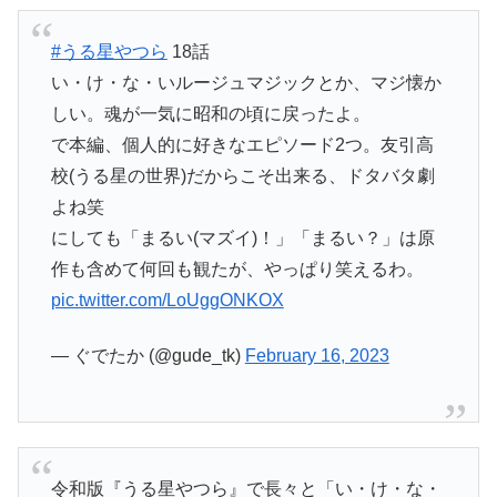
#うる星やつら
18話
い・け・な・いルージュマジックとか、マジ懐か
しい。魂が一気に昭和の頃に戻ったよ。
で本編、個人的に好きなエピソード2つ。友引高
校(うる星の世界)だからこそ出来る、ドタバタ劇
よね笑
にしても「まるい(マズイ)！」「まるい？」は原
作も含めて何回も観たが、やっぱり笑えるわ。
pic.twitter.com/LoUggONKOX
— ぐでたか (@gude_tk)
February 16, 2023
令和版『うる星やつら』で長々と「い・け・な・