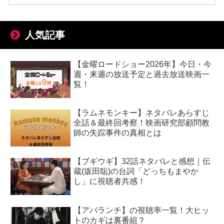
人気記事
【金曜ロードショー2026年】今日・今
週・来週の放送予定と過去放送映画一
覧！
【ラムネモンキー】ネタバレあらすじ
全話＆最終回考察！映画研究部顧問教
師の失踪事件の真相とは
【ブギウギ】32話ネタバレと感想｜伝
蔵(坂田聡)の台詞「どっちもまやか
し」に視聴者共感！
【アバランチ】の視聴率一覧！大ヒッ
トのカギは裏番組？