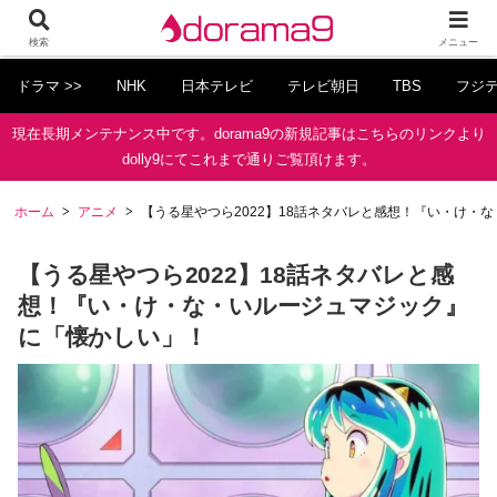
検索
メニュー
ドラマ >>
NHK
日本テレビ
テレビ朝日
TBS
フジ
現在長期メンテナンス中です。dorama9の新規記事はこちらのリンクより
dolly9にてこれまで通りご覧頂けます。
ホーム
アニメ
【うる星やつら2022】18話ネタバレと感想！『い・け・
【うる星やつら2022】18話ネタバレと感
想！『い・け・な・いルージュマジック』
に「懐かしい」！