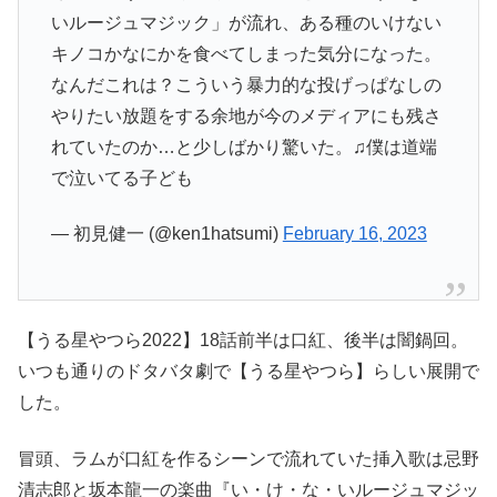
いルージュマジック」が流れ、ある種のいけない
キノコかなにかを食べてしまった気分になった。
なんだこれは？こういう暴力的な投げっぱなしの
やりたい放題をする余地が今のメディアにも残さ
れていたのか…と少しばかり驚いた。♫僕は道端
で泣いてる子ども
— 初見健一 (@ken1hatsumi)
February 16, 2023
【うる星やつら2022】18話前半は口紅、後半は闇鍋回。
いつも通りのドタバタ劇で【うる星やつら】らしい展開で
した。
冒頭、ラムが口紅を作るシーンで流れていた挿入歌は忌野
清志郎と坂本龍一の楽曲『い・け・な・いルージュマジッ