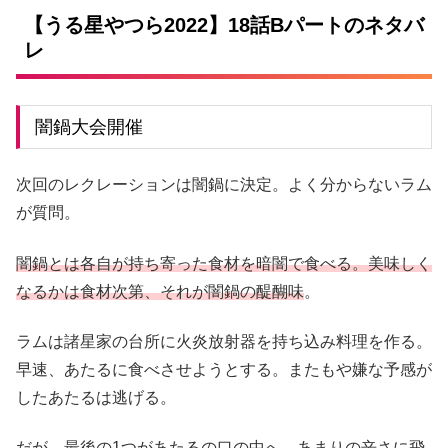
【うる星やつら2022】18話Bパートのネタバ
レ
闇鍋大会開催
次回のレクレーションは闇鍋に決定。よく分からないラム
が質問。
闇鍋とは各自が持ち寄った食材を暗闇で食べる。美味しく
なるかは食材次第、それが闇鍋の醍醐味
。
ラムは諸星家の台所に火炎放射器を持ち込み料理を作る。
早速、あたるに食べさせようとする。またもや嫌な予感が
したあたるは逃げる。
だが、最後の1つがあたるの口の中へ。あまりの辛さに飛