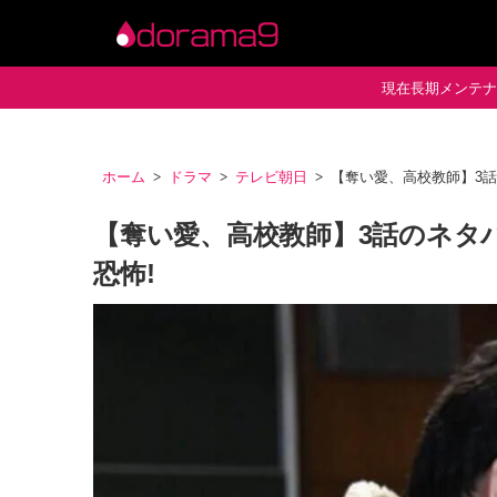
現在長期メンテナン
ホーム
ドラマ
テレビ朝日
【奪い愛、高校教師】3話
【奪い愛、高校教師】3話のネタ
恐怖!