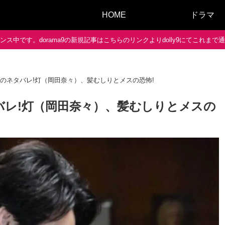
HOME
ドラマ
ス中です。dorama9の新規記事はこちらのリンクよりdolly9にてこれま
のネタバレ!灯（岡田奈々）、髪むしりとメスの恐怖!
バレ!灯（岡田奈々）、髪むしりとメスの