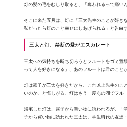
灯の髪の毛をむしり取ると、「奪われるって痛い
そこに来た五月は、灯に「三太先生のことが好き
私だったら灯のこと幸せにしあげられる」と告白
三太と灯、禁断の愛がエスカレート
三太への気持ちを断ち切ろうとフルートをゴミ置
って人を好きになる」、あのフルートは君のこと
灯は露子が三太を好きだから、これ以上先生のこ
いのか、と悔しがる。灯はもう一度あの湖でフル
帰宅した灯は、露子から買い物に誘われるが、「
子から買い物に誘われた三太は、学生時代の友達