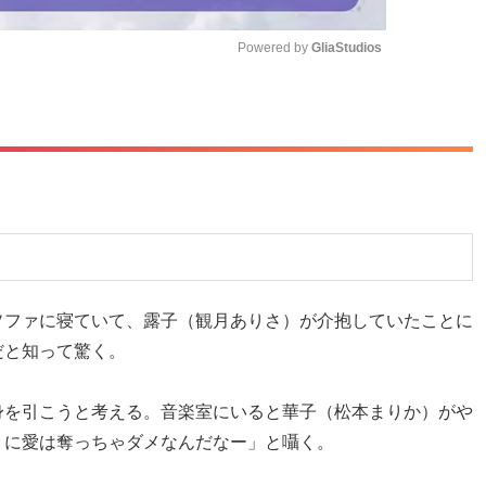
Powered by 
GliaStudios
M
u
t
e
ソファに寝ていて、露子（観月ありさ）が介抱していたことに
だと知って驚く。
身を引こうと考える。音楽室にいると華子（松本まりか）がや
くに愛は奪っちゃダメなんだなー」と囁く。