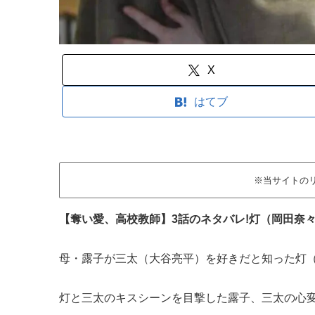
X
はてブ
※当サイトの
【奪い愛、高校教師】3話のネタバレ!灯（岡田奈
母・露子が三太（大谷亮平）を好きだと知った灯
灯と三太のキスシーンを目撃した露子、三太の心変