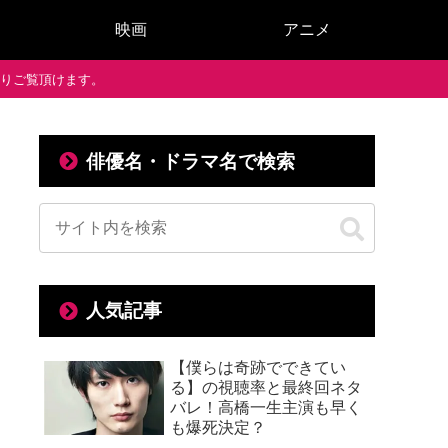
映画
アニメ
で通りご覧頂けます。
俳優名・ドラマ名で検索
人気記事
【僕らは奇跡でできてい
る】の視聴率と最終回ネタ
バレ！高橋一生主演も早く
も爆死決定？