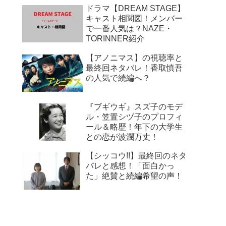
ドラマ【DREAM STAGE】
キャスト相関図！メンバー
で一番人気は？NAZE・
TORINNER紹介
【アノニマス】の視聴率と
最終回ネタバレ！香取慎吾
の人気で続編へ？
『ブギウギ』スズ子のモデ
ル・笠置シヅ子のプロフィ
ール＆略歴！年下の大学生
との恋が波瀾万丈！
【シッコウ!!】最終回のネタ
バレと感想！「面白かっ
た」絶賛と続編希望の声！