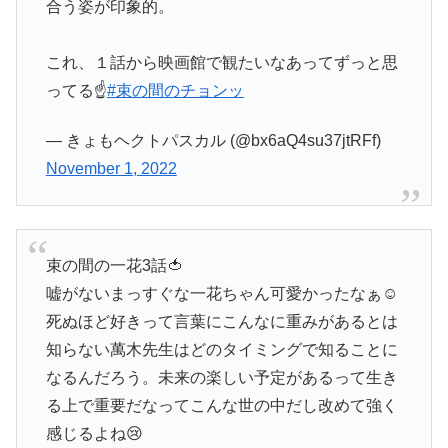
合う姿が印象的。
これ、１話から映画館で観たいなあってずっと思
ってる☝️
#束の間のチョンッ
— きょもヘクトパスカル (@bx6aQ4su37jtRFf)
November 1, 2022
束の間の一花3話🍅
嘘がないまっすぐな一花ちゃん可愛かったなぁ☺️
死ぬほど好きって言葉にこんなに重みがあるとは
知らない萬木先生はどのタイミングで知ることに
なるんだろう。未来の楽しい予定があるって生き
る上で重要だなってこんな世の中だし改めて強く
感じるよね😢