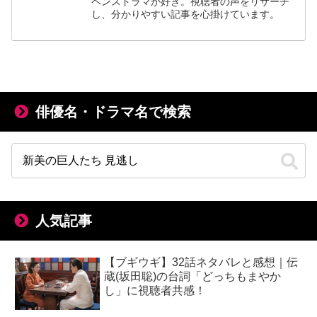
ペンスドラマが好き。視聴者の声をリサーチ
し、分かりやすい記事を心掛けています。
俳優名・ドラマ名で検索
人気記事
【ブギウギ】32話ネタバレと感想｜伝
蔵(坂田聡)の台詞「どっちもまやか
し」に視聴者共感！