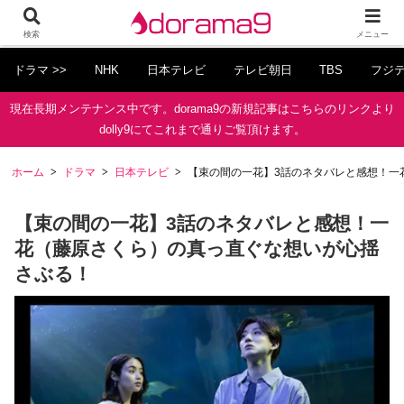
検索
メニュー
ドラマ >>
NHK
日本テレビ
テレビ朝日
TBS
フジ
現在長期メンテナンス中です。dorama9の新規記事はこちらのリンクより
dolly9にてこれまで通りご覧頂けます。
ホーム
ドラマ
日本テレビ
【束の間の一花】3話のネタバレと感想！一
【束の間の一花】3話のネタバレと感想！一
花（藤原さくら）の真っ直ぐな想いが心揺
さぶる！