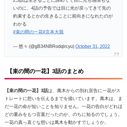
2,3話は生きることに諦めてて目に光も感情もな
いのに、4話の予告では目に光が戻ってきて先の
約束するとかの生きることに前向きになれたのが
わかる
#束の間の一花
#京本大我
— 悠々 (@gB34NBRodqlrcyu)
October 31, 2022
【束の間の一花】3話のまとめ
【束の間の一花】3話
は、萬木からの別れ宣告に一花がス
トレートに想いを伝えるまでを描いています。萬木は、ま
だ一花の命が短いことを知りません。一花の告白がどれほ
どの重みをもつ言葉だったのか、のちに知るのでしょう。
一花の真っ直ぐな想いは萬木を動かすでしょうか。