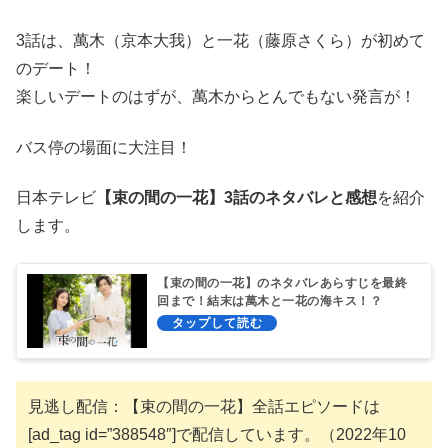
3話は、萬木（京本大我）と一花（藤原さくら）が初めて
のデート！
楽しいデートのはずが、萬木からとんでもない発言が！
バス停の場面に大注目！
日本テレビ
【束の間の一花】3話のネタバレと感想
を紹介
します。
【束の間の一花】のネタバレあらすじを最終
回まで！結末は萬木と一花の海キス！？
見逃し配信：【束の間の一花】全話エピソードは
[ad_tag id=”388548″]で配信しています。（2022年10