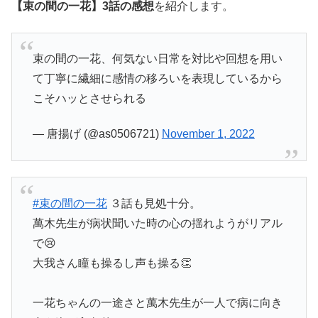
【束の間の一花】3話の感想
を紹介します。
束の間の一花、何気ない日常を対比や回想を用い
て丁寧に繊細に感情の移ろいを表現しているから
こそハッとさせられる
— 唐揚げ (@as0506721)
November 1, 2022
#束の間の一花
３話も見処十分。
萬木先生が病状聞いた時の心の揺れようがリアル
で😢
大我さん瞳も操るし声も操る👏
一花ちゃんの一途さと萬木先生が一人で病に向き