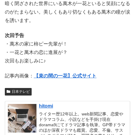
暗く閉ざされた世界にいる萬木が一花といると笑顔になる
のがたまらない。美しくもあり切なくもある萬木の瞳が涙
を誘います。
次回予告
・萬木の家に柿ピー先輩が！
・一花と萬木の恋に進展が？
次回もお楽しみに♪
記事内画像：
【束の間の一花】公式サイト
日本テレビ
hitomi
ライター歴12年以上。web新聞記事、恋愛や
ドラマコラム、小説などを手掛け現在
dorama9にてドラマ記事を執筆。GP帯ドラマ
のほか深夜ドラマも鑑賞。恋愛、不倫、サス