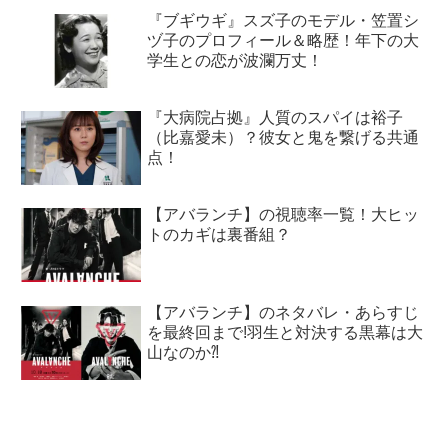
『ブギウギ』スズ子のモデル・笠置シ
ヅ子のプロフィール＆略歴！年下の大
学生との恋が波瀾万丈！
『大病院占拠』人質のスパイは裕子
（比嘉愛未）？彼女と鬼を繋げる共通
点！
【アバランチ】の視聴率一覧！大ヒッ
トのカギは裏番組？
【アバランチ】のネタバレ・あらすじ
を最終回まで!羽生と対決する黒幕は大
山なのか⁈