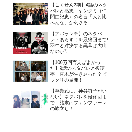
【ごくせん2期】4話のネタ
バレと感想！ヤンクミ（仲
間由紀恵）の名言「人と比
べんな」が刺さる！
【アバランチ】のネタバ
レ・あらすじを最終回まで!
羽生と対決する黒幕は大山
なのか⁈
【100万回言えばよかっ
た】9話のネタバレと視聴
率！直木が生き返った？ビ
ックリの展開！
【卒業式に、神谷詩子がい
ない】ネタバレを最終回ま
で！結末はファンファーレ
の旅立ち！