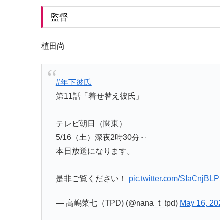
監督
植田尚
#年下彼氏
第11話「着せ替え彼氏」
テレビ朝日（関東）
5/16（土）深夜2時30分～
本日放送になります。
是非ご覧ください！
pic.twitter.com/SIaCnjBLP
— 高嶋菜七（TPD) (@nana_t_tpd)
May 16, 20