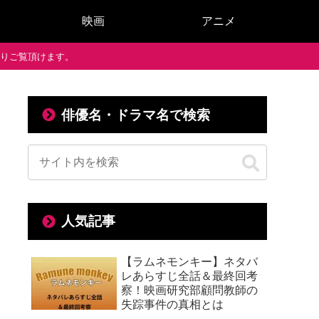
映画
アニメ
で通りご覧頂けます。
俳優名・ドラマ名で検索
人気記事
【ラムネモンキー】ネタバ
レあらすじ全話＆最終回考
察！映画研究部顧問教師の
失踪事件の真相とは