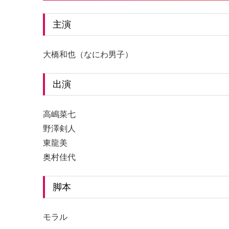
主演
大橋和也（なにわ男子）
出演
高嶋菜七
野澤剣人
東龍美
奥村佳代
脚本
モラル