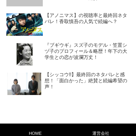
【アノニマス】の視聴率と最終回ネタ
バレ！香取慎吾の人気で続編へ？
『ブギウギ』スズ子のモデル・笠置シ
ヅ子のプロフィール＆略歴！年下の大
学生との恋が波瀾万丈！
【シッコウ!!】最終回のネタバレと感
想！「面白かった」絶賛と続編希望の
声！
HOME
運営会社