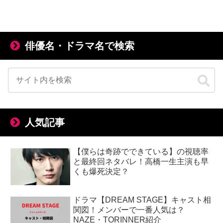
俳優名・ドラマ名で検索
人気記事
【僕らは奇跡でできている】の視聴率
と最終回ネタバレ！高橋一生主演も早
くも爆死決定？
ドラマ【DREAM STAGE】キャスト相
関図！メンバーで一番人気は？
NAZE・TORINNER紹介