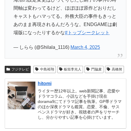
間軸は変わってるけど、ほぼほぼ原作どおりだし
キャストもハマってる。外務大臣の事件もきっと
あのまま再現されるんだろうな。ENDGAMEは劇
場版になったりするかな
#トップシークレット
— しらら (@Shilala_1116)
March 4, 2025
フジテレビ
中島裕翔
板垣李光人
門脇麦
高橋努
hitomi
ライター歴12年以上。web新聞記事、恋愛や
ドラマコラム、小説などを手掛け現在
dorama9にてドラマ記事を執筆。GP帯ドラマ
のほか深夜ドラマも鑑賞。恋愛、不倫、サス
ペンスドラマが好き。視聴者の声をリサーチ
し、分かりやすい記事を心掛けています。