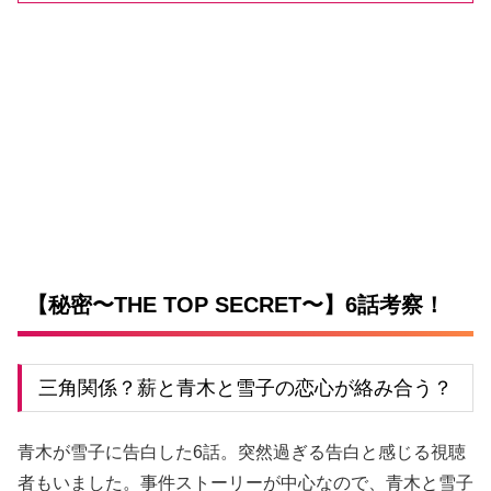
L
o
/
U
a
n
d
m
e
u
d
t
:
e
3
4
.
9
4
%
【秘密〜THE TOP SECRET〜】6話考察！
三角関係？薪と青木と雪子の恋心が絡み合う？
青木が雪子に告白した6話。突然過ぎる告白と感じる視聴
者もいました。事件ストーリーが中心なので、青木と雪子