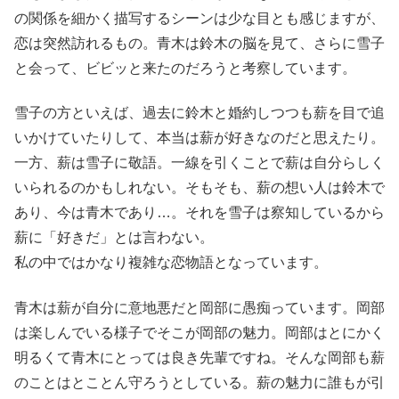
の関係を細かく描写するシーンは少な目とも感じますが、
恋は突然訪れるもの。青木は鈴木の脳を見て、さらに雪子
と会って、ビビッと来たのだろうと考察しています。
雪子の方といえば、過去に鈴木と婚約しつつも薪を目で追
いかけていたりして、本当は薪が好きなのだと思えたり。
一方、薪は雪子に敬語。一線を引くことで薪は自分らしく
いられるのかもしれない。そもそも、薪の想い人は鈴木で
あり、今は青木であり…。それを雪子は察知しているから
薪に「好きだ」とは言わない。
私の中ではかなり複雑な恋物語となっています。
青木は薪が自分に意地悪だと岡部に愚痴っています。岡部
は楽しんでいる様子でそこが岡部の魅力。岡部はとにかく
明るくて青木にとっては良き先輩ですね。そんな岡部も薪
のことはとことん守ろうとしている。薪の魅力に誰もが引