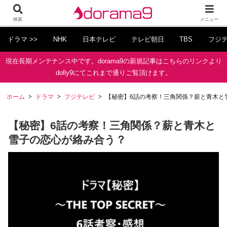
検索
メニュー
ドラマ >>
NHK
日本テレビ
テレビ朝日
TBS
フジ
現在長期メンテナンス中です。dorama9の新規記事はこちらのリンクより
dolly9にてこれまで通りご覧頂けます。
ホーム
ドラマ
フジテレビ
【秘密】6話の考察！三角関係？薪と青木と
【秘密】6話の考察！三角関係？薪と青木と
雪子の恋心が絡み合う？