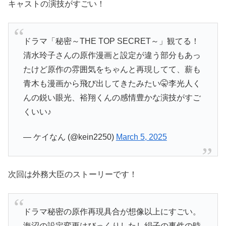
キャストの演技がすごい！
ドラマ「秘密～THE TOP SECRET～」観てる！
清水玲子さんの原作漫画と設定が違う部分もあっ
たけど原作の雰囲気をちゃんと再現してて、薪も
青木も漫画から飛び出してきたみたい🤫李光人く
んの鋭い眼光、裕翔くんの感情豊かな演技がすご
くいい♪
— ケイなん (@kein2250)
March 5, 2025
次回は外務大臣のストーリーです！
ドラマ秘密の原作再現具合が想像以上にすごい。
海沼の設定変更はびっくりしたし絹子の事件の時