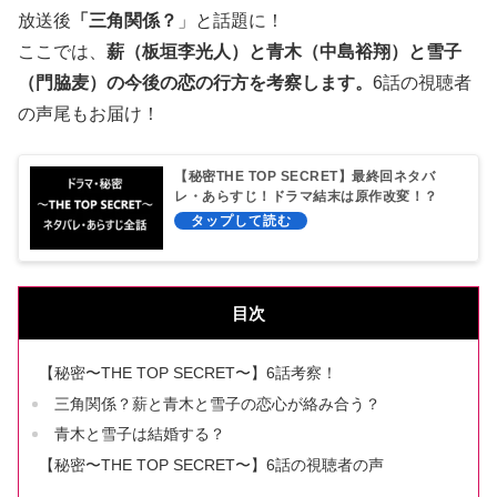
放送後
「三角関係？
」と話題に！
ここでは、
薪（板垣李光人）と青木（中島裕翔）と雪子
（門脇麦）の今後の恋の行方を考察します。
6話の視聴者
の声尾もお届け！
【秘密THE TOP SECRET】最終回ネタバ
レ・あらすじ！ドラマ結末は原作改変！？
目次
【秘密〜THE TOP SECRET〜】6話考察！
三角関係？薪と青木と雪子の恋心が絡み合う？
青木と雪子は結婚する？
【秘密〜THE TOP SECRET〜】6話の視聴者の声