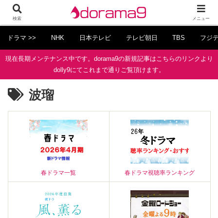
検索
メニュー
ドラマ >>
NHK
日本テレビ
テレビ朝日
TBS
フジ
現在長期メンテナンス中です。dorama9の新規記事はこちらのリンクより
dolly9にてこれまで通りご覧頂けます。
波瑠
春ドラマ一覧
春ドラマ視聴率ランキング