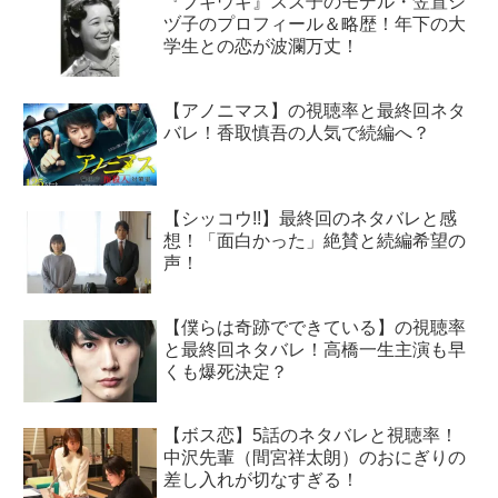
『ブギウギ』スズ子のモデル・笠置シ
ヅ子のプロフィール＆略歴！年下の大
学生との恋が波瀾万丈！
【アノニマス】の視聴率と最終回ネタ
バレ！香取慎吾の人気で続編へ？
【シッコウ!!】最終回のネタバレと感
想！「面白かった」絶賛と続編希望の
声！
【僕らは奇跡でできている】の視聴率
と最終回ネタバレ！高橋一生主演も早
くも爆死決定？
【ボス恋】5話のネタバレと視聴率！
中沢先輩（間宮祥太朗）のおにぎりの
差し入れが切なすぎる！