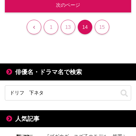
次のページ
前
1
13
14
15
へ
俳優名・ドラマ名で検索
人気記事