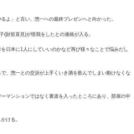
やるよ」と言い、惣一への最終プレゼンへと向かった。
子(財前直見)が怪我をしたとの連絡が入る。
母を日本に1人にしていいのかなど再び様々なことで悩みだし
らで、惣一との交渉が上手くいき酒を飲んでしまい動けなくな
ワーマンションではなく裏道を入ったところにあり、部屋の中
しかける。