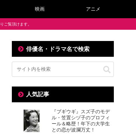
映画
アニメ
で通りご覧頂けます。
俳優名・ドラマ名で検索
人気記事
『ブギウギ』スズ子のモデ
ル・笠置シヅ子のプロフィ
ール＆略歴！年下の大学生
との恋が波瀾万丈！