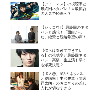
【アノニマス】の視聴率と
最終回ネタバレ！香取慎吾
の人気で続編へ？
【シッコウ!!】最終回のネタ
バレと感想！「面白かっ
た」絶賛と続編希望の声！
【僕らは奇跡でできてい
る】の視聴率と最終回ネタ
バレ！高橋一生主演も早く
も爆死決定？
【ボス恋】5話のネタバレ
と視聴率！中沢先輩（間宮
祥太朗）のおにぎりの差し
入れが切なすぎる！