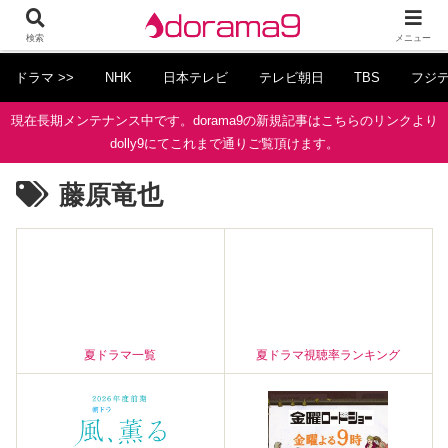
検索
メニュー
ドラマ >>
NHK
日本テレビ
テレビ朝日
TBS
フジ
現在長期メンテナンス中です。dorama9の新規記事はこちらのリンクより
dolly9にてこれまで通りご覧頂けます。
藤原竜也
夏ドラマ一覧
夏ドラマ視聴率ランキング