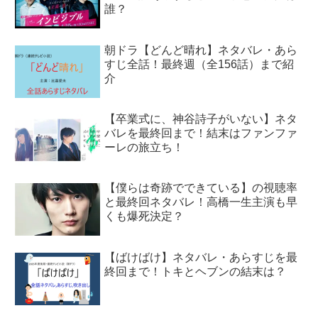
誰？
朝ドラ【どんど晴れ】ネタバレ・あら
すじ全話！最終週（全156話）まで紹
介
【卒業式に、神谷詩子がいない】ネタ
バレを最終回まで！結末はファンファ
ーレの旅立ち！
【僕らは奇跡でできている】の視聴率
と最終回ネタバレ！高橋一生主演も早
くも爆死決定？
【ばけばけ】ネタバレ・あらすじを最
終回まで！トキとヘブンの結末は？