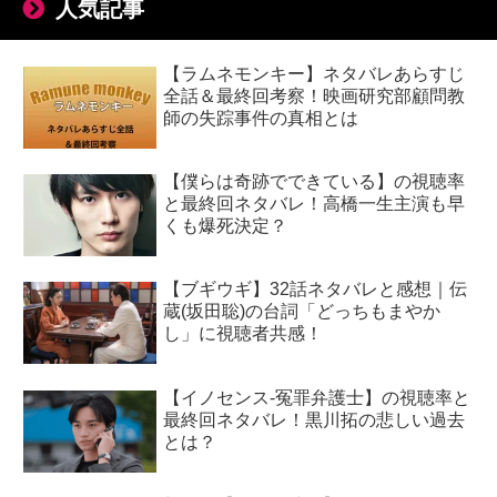
人気記事
【ラムネモンキー】ネタバレあらすじ
全話＆最終回考察！映画研究部顧問教
師の失踪事件の真相とは
【僕らは奇跡でできている】の視聴率
と最終回ネタバレ！高橋一生主演も早
くも爆死決定？
【ブギウギ】32話ネタバレと感想｜伝
蔵(坂田聡)の台詞「どっちもまやか
し」に視聴者共感！
【イノセンス-冤罪弁護士】の視聴率と
最終回ネタバレ！黒川拓の悲しい過去
とは？