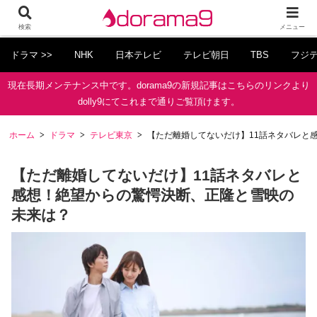
検索
メニュー
ドラマ >>
NHK
日本テレビ
テレビ朝日
TBS
フジ
現在長期メンテナンス中です。dorama9の新規記事はこちらのリンクより
dolly9にてこれまで通りご覧頂けます。
ホーム
ドラマ
テレビ東京
【ただ離婚してないだけ】11話ネタバレと
【ただ離婚してないだけ】11話ネタバレと
感想！絶望からの驚愕決断、正隆と雪映の
未来は？