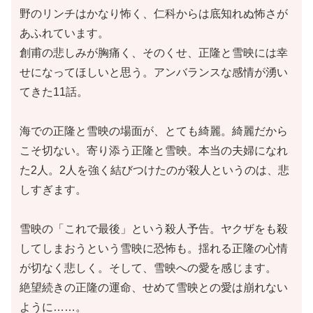
野のリンチはかなり怖く、仁科からは底知れぬ怖さが
あふれています。
創甫の悲しみが胸痛く、そのくせ、正隆と雪映には幸
せになってほしいと思う。アンバランスな感情が湧い
てきた11話。
海での正隆と雪映の場面が、とても綺麗。綺麗だから
こそ切ない。寄り添う正隆と雪映。本当の夫婦になれ
た2人。2人を強く結びつけたのが殺人というのは、悲
しすぎます。
雪映の「これで最後」という殺人予告。ヤクザをも殺
してしまおうという雪映に恐怖も。揺れる正隆の心情
が切なく悲しく。そして、雪映への愛を感じます。
絶望続きの正隆の運命、せめて雪映との愛は崩れない
ように……。