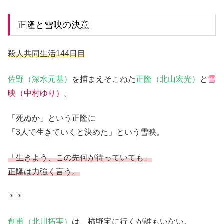
正隆と雪映の決意
殺人共同生活144日目
佐野（深水元基）
を捕まえそこねた
正隆（北山宏光）
と
雪
映（中村ゆり）
。
「死ぬか」という正隆に
「3人で生きていくと決めた」という雪映。
「生きよう、この先何が待っていても」
正隆は力強く言う。
＊＊
創甫（北川拓実）
は、柿野宅に行くが誰もいない。