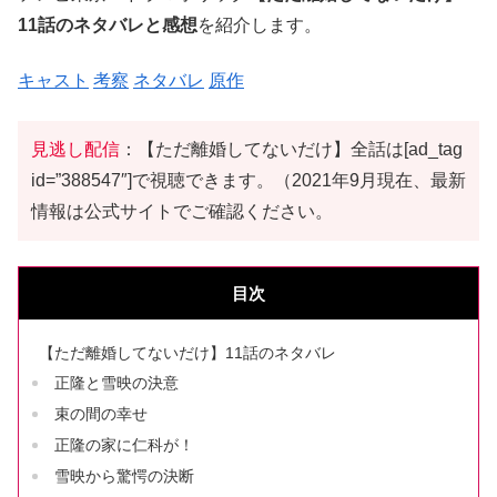
11話のネタバレと感想
を紹介します。
キャスト
考察
ネタバレ
原作
見逃し配信
：【ただ離婚してないだけ】全話は[ad_tag
id=”388547″]で視聴できます。（2021年9月現在、最新
情報は公式サイトでご確認ください。
目次
【ただ離婚してないだけ】11話のネタバレ
正隆と雪映の決意
束の間の幸せ
正隆の家に仁科が！
雪映から驚愕の決断