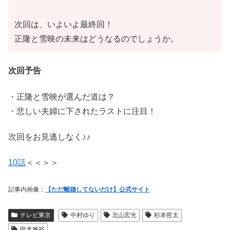
次回は、いよいよ最終回！
正隆と雪映の未来はどうなるのでしょうか。
次回予告
・正隆と雪映が選んだ道は？
・悲しい夫婦に下されたラストに注目！
次回をお見逃しなく♪♪
10話
＜＜＞＞
記事内画像：
【ただ離婚してないだけ】公式サイト
テレビ東京
中村ゆり
北山宏光
杉本哲太
甲本雅裕