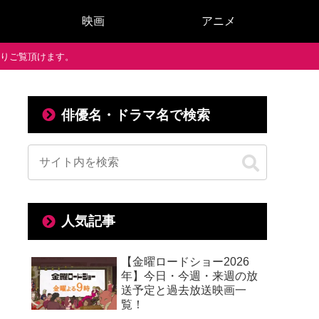
映画
アニメ
で通りご覧頂けます。
俳優名・ドラマ名で検索
人気記事
【金曜ロードショー2026
年】今日・今週・来週の放
送予定と過去放送映画一
覧！