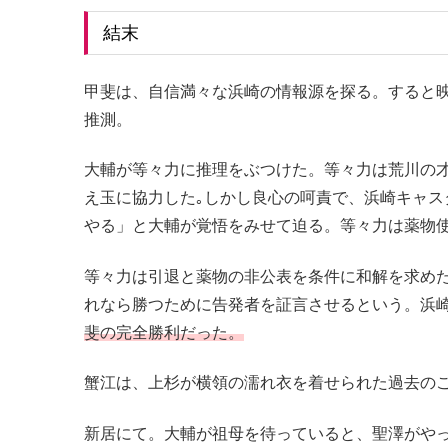
結末
甲斐は、自信満々な浜崎の情報源を探る。すると
推測。
大輔が等々力に推理をぶつけた。等々力は荒川の
え玉に協力した｡しかし良心の呵責で、浜崎キャ
やる」と大輔が覚悟をみせて迫る。等々力は薬物
等々力は引退と薬物の非公表を条件に和解を求め
れなら勝つために告発者を証言させるという。浜
斐の完全勝利だった。
蟹江は、上杉が横領の濡れ衣を着せられた過去の
新居にて。大輔が祖母を待っていると、聖澤がや