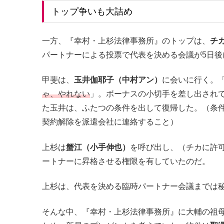
トップ争いも大詰め
一方、『幸村・上杉法律事務所』のトップは、
チ
パートナーによる投票で代表を決める会議が5日後
甲斐は、
玉井伽耶子（中村アン）
に会いに行く。
ゃ、やれない
」。ボーナスの小切手を差し出され
た玉井は、ふたつの条件を出して復帰した。（条
契約解除を派遣会社に連絡すること）
上杉は
蟹江（小手伸也）
を呼び出し、（チカに許
ートナーに昇格させる権限を有していたのだ。
上杉は、代表を決める臨時パートナー会議までは
そんな中、『幸村・上杉法律事務所』に大輔の祖