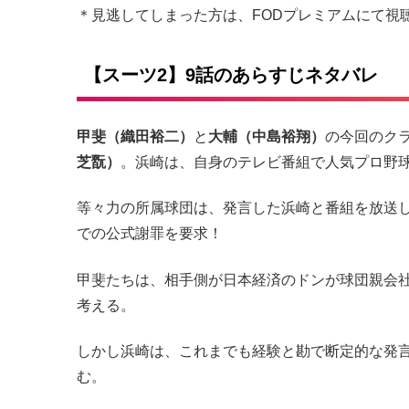
＊見逃してしまった方は、FODプレミアムにて視聴
【スーツ2】9話のあらすじネタバレ
甲斐（織田裕二）
と
大輔（中島裕翔）
の今回のク
芝翫）
。浜崎は、自身のテレビ番組で人気プロ野
等々力の所属球団は、発言した浜崎と番組を放送
での公式謝罪を要求！
甲斐たちは、相手側が日本経済のドンが球団親会
考える。
しかし浜崎は、これまでも経験と勘で断定的な発
む。