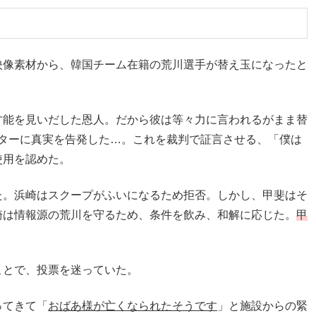
映像素材から、韓国チーム在籍の荒川選手が替え玉になったと
才能を見いだした恩人。だから彼は等々力に言われるがまま替
スターに真実を告発した…。これを裁判で証言させる、「僕は
使用を認めた。
た。浜崎はスクープがふいになるため拒否。しかし、甲斐はそ
崎は情報源の荒川を守るため、条件を飲み、和解に応じた。
甲
ことで、投票を迷っていた。
ってきて「
おばあ様が亡くなられたそうです
」と施設からの緊