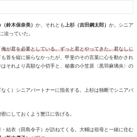
カ（鈴木保奈美）
か、それとも
上杉（吉田鋼太郎）
か。シニア
に迫っていた。
「
俺が君を必要としている。ずっと君とやってきた。君なしじ
ても首を縦に振らなかったが、甲斐のその言葉に心を動かされ
件はそれより高額な小切手と、秘書の小笠原〈黒羽麻璃央〉の
可なく）シニアパートナーに指名する。上杉は独断でシニアパ
秘密にしておくよう蟹江に告げる。
母・結衣（田島令子）が訪ねてくる。大輔は祖母と一緒に住む