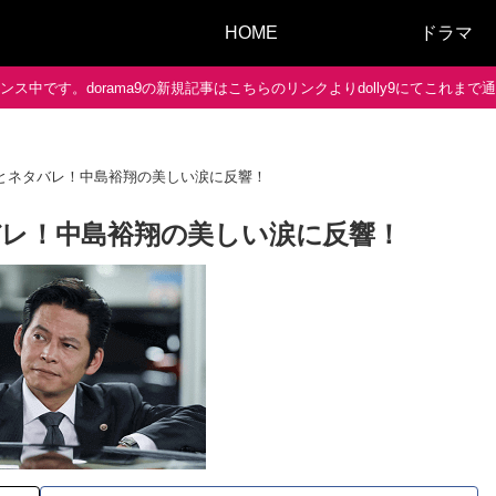
HOME
ドラマ
ス中です。dorama9の新規記事はこちらのリンクよりdolly9にてこれま
率とネタバレ！中島裕翔の美しい涙に反響！
バレ！中島裕翔の美しい涙に反響！