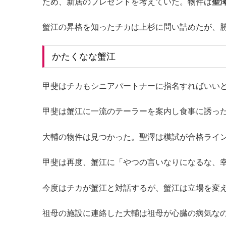
ため、新居のプレゼントを考えていた。物件は
聖
蟹江の昇格を知ったチカは上杉に問い詰めたが、
かたくなな蟹江
甲斐はチカもシニアパートナーに指名すればいい
甲斐は蟹江に一流のテーラーを案内し食事に誘っ
大輔の物件は見つかった。聖澤は模試が合格ライン
甲斐は再度、蟹江に「やつの言いなりになるな、
今度はチカが蟹江と対話するが、蟹江は立場を変
祖母の施設に連絡した大輔は祖母が心臓の病気な