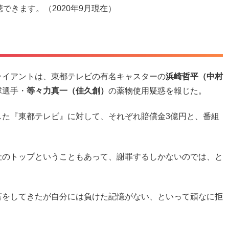
できます。（2020年9月現在）
ライアントは、東都テレビの有名キャスターの
浜崎哲平（中村
球選手・
等々力真一（佳久創）
の薬物使用疑惑を報じた。
した『東都テレビ』に対して、それぞれ賠償金3億円と、番組
社のトップということもあって、謝罪するしかないのでは、と
言をしてきたが自分には負けた記憶がない、といって頑なに拒