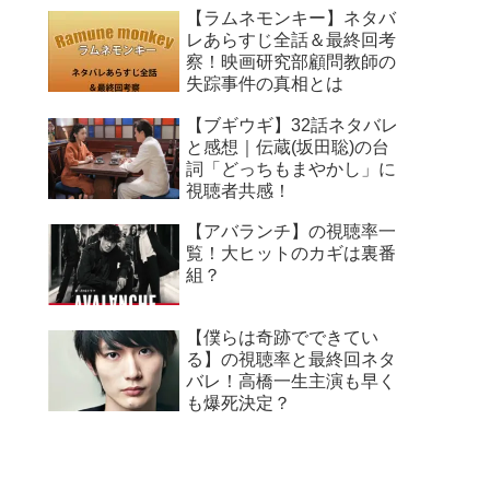
【ラムネモンキー】ネタバ
レあらすじ全話＆最終回考
察！映画研究部顧問教師の
失踪事件の真相とは
【ブギウギ】32話ネタバレ
と感想｜伝蔵(坂田聡)の台
詞「どっちもまやかし」に
視聴者共感！
【アバランチ】の視聴率一
覧！大ヒットのカギは裏番
組？
【僕らは奇跡でできてい
る】の視聴率と最終回ネタ
バレ！高橋一生主演も早く
も爆死決定？