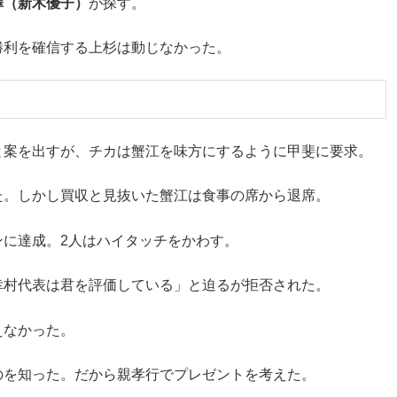
澤（新木優子）
が探す。
勝利を確信する上杉は動じなかった。
と案を出すが、チカは蟹江を味方にするように甲斐に要求。
た。しかし買収と見抜いた蟹江は食事の席から退席。
に達成。2人はハイタッチをかわす。
幸村代表は君を評価している」と迫るが拒否された。
えなかった。
のを知った。だから親孝行でプレゼントを考えた。