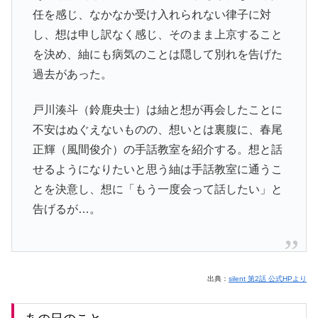
任を感じ、なかなか受け入れられない律子に対
し、想は申し訳なく感じ、そのまま上京すること
を決め、紬にも病気のことは隠して別れを告げた
過去があった。
戸川湊斗（鈴鹿央士）は紬と想が再会したことに
不安はぬぐえないものの、想いとは裏腹に、春尾
正輝（風間俊介）の手話教室を紹介する。想と話
せるようになりたいと思う紬は手話教室に通うこ
とを決意し、想に「もう一度会って話したい」と
告げるが…。
出典：
silent 第2話 公式HPより