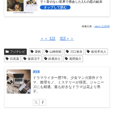
で！音のない世界で再会した2人の恋の結末
は？
画像出典：
silent 公式HP
＜＜ 1話
3話＞＞
フジテレビ
夏帆
山崎樹範
川口春奈
板垣李光人
目黒蓮
篠原涼子
鈴鹿央士
風間俊介
aya
ドラマライター歴7年。少女マンガ原作ドラ
マ、推理モノ、ミステリーが得意。ジャニー
ズにも精通。最も好きなドラマは花より男
子。