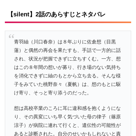
【silent】2話のあらすじとネタバレ
青羽紬（川口春奈）は８年ぶりに佐倉想（目黒
蓮）と偶然の再会を果たすも、手話で一方的に話
され、状況が把握できずに立ちすくむ。一方、想
はこの８年間の想いが募り、行き場のない気持ち
を消化できずに紬のもとから立ち去る。そんな様
子をみていた桃野奈々（夏帆）は、想のもとに駆
け寄り、そっと寄り添うのだった。
想は高校卒業のころに耳に違和感を抱くようにな
り、その異変にいち早く気づいた母の律子（篠原
涼子）が病院に連れて行くと、遺伝性の可能性が
あると診断された。自分のせいかもしれないと責