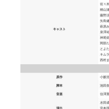
佐々
桐山
藤野
矢島
萩原
キャスト
泉澤
神尾
岡部
とよ
キム
西村
原作
小籔
脚本
池田
音楽
信澤
水田
演出
宮本