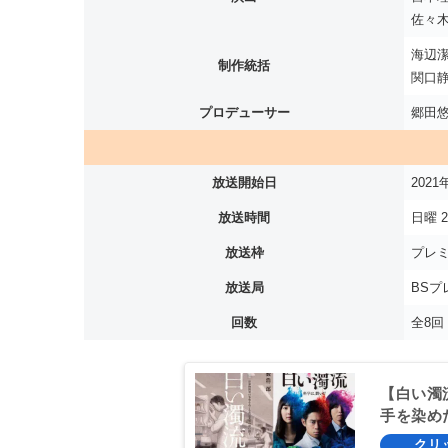
佐々
海辺潔
制作統括
関口静
プロデューサー
郷田悠
放送開始日
202
放送時間
日曜 22
放送枠
プレ
放送局
BSプ
回数
全8回
【白い濁
手を染め