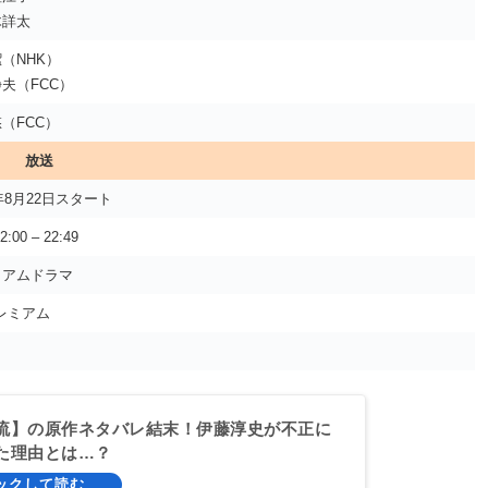
木詳太
（NHK）
夫（FCC）
（FCC）
放送
1年8月22日スタート
:00 – 22:49
ミアムドラマ
レミアム
流】の原作ネタバレ結末！伊藤淳史が不正に
た理由とは…？