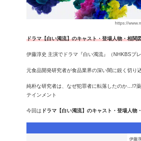
https://www.
ドラマ【白い濁流】のキャスト・登場人物・相関
伊藤淳史 主演でドラマ『白い濁流』（NHKBSプ
元食品開発研究者が食品業界の深い闇に鋭く切り
純朴な研究者は、なぜ犯罪者に転落したのか…!?
テインメント
今回は
ドラマ【白い濁流】のキャスト・登場人物
伊藤