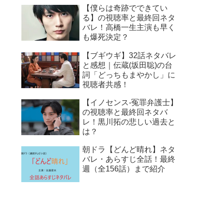
【僕らは奇跡でできてい
る】の視聴率と最終回ネタ
バレ！高橋一生主演も早く
も爆死決定？
【ブギウギ】32話ネタバレ
と感想｜伝蔵(坂田聡)の台
詞「どっちもまやかし」に
視聴者共感！
【イノセンス-冤罪弁護士】
の視聴率と最終回ネタバ
レ！黒川拓の悲しい過去と
は？
朝ドラ【どんど晴れ】ネタ
バレ・あらすじ全話！最終
週（全156話）まで紹介