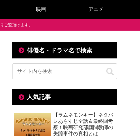
映画
アニメ
で通りご覧頂けます。
俳優名・ドラマ名で検索
人気記事
【ラムネモンキー】ネタバ
レあらすじ全話＆最終回考
察！映画研究部顧問教師の
失踪事件の真相とは