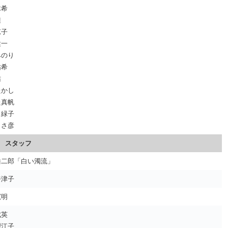
木希
漣
涼子
健一
みのり
祐希
佑
たかし
た真帆
ラ緑子
まさ彦
スタッフ
浩二郎「白い濁流」
奈津子
寛明
成英
理江子