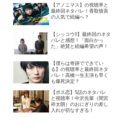
【アノニマス】の視聴率と
最終回ネタバレ！香取慎吾
の人気で続編へ？
【シッコウ!!】最終回のネタ
バレと感想！「面白かっ
た」絶賛と続編希望の声！
【僕らは奇跡でできてい
る】の視聴率と最終回ネタ
バレ！高橋一生主演も早く
も爆死決定？
【ボス恋】5話のネタバレ
と視聴率！中沢先輩（間宮
祥太朗）のおにぎりの差し
入れが切なすぎる！