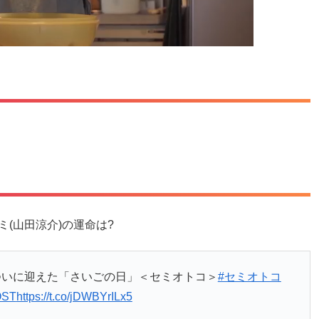
(山田涼介)の運命は?
ついに迎えた「さいごの日」＜セミオトコ＞
#セミオトコ
ST
https://t.co/jDWBYrILx5