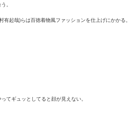
合う。
(北村有起哉)らは百徳着物風ファッションを仕上げにかかる。
やってギュッとしてると顔が見えない。