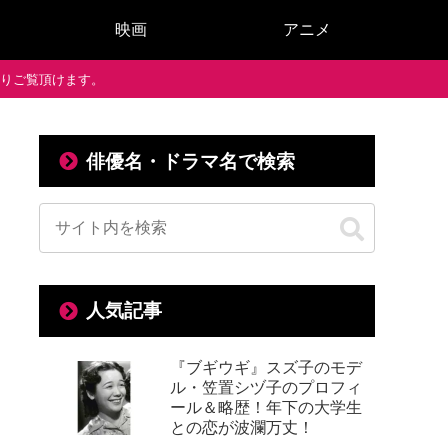
映画
アニメ
で通りご覧頂けます。
俳優名・ドラマ名で検索
人気記事
『ブギウギ』スズ子のモデ
ル・笠置シヅ子のプロフィ
ール＆略歴！年下の大学生
との恋が波瀾万丈！