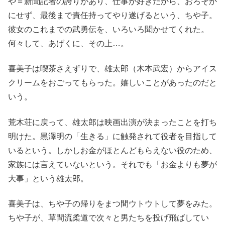
や＝新聞記者の誇りがあり、仕事が好きだから、おろそか
にせず、最後まで責任持ってやり遂げるという、ちや子。
彼女のこれまでの武勇伝を、いろいろ聞かせてくれた。
何々して、あげくに、その上…。
喜美子は喫茶さえずりで、雄太郎（木本武宏）からアイス
クリームをおごってもらった。嬉しいことがあったのだと
いう。
荒木荘に戻って、雄太郎は映画出演が決まったことを打ち
明けた。黒澤明の「生きる」に触発されて役者を目指して
いるという。しかしお金がほとんどもらえない役のため、
家族には言えていないという。それでも「お金よりも夢が
大事」という雄太郎。
喜美子は、ちや子の帰りをまつ間ウトウトして夢をみた。
ちや子が、草間流柔道で次々と男たちを投げ飛ばしてい