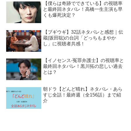
【僕らは奇跡でできている】の視聴率
と最終回ネタバレ！高橋一生主演も早
くも爆死決定？
【ブギウギ】32話ネタバレと感想｜伝
蔵(坂田聡)の台詞「どっちもまやか
し」に視聴者共感！
【イノセンス-冤罪弁護士】の視聴率と
最終回ネタバレ！黒川拓の悲しい過去
とは？
朝ドラ【どんど晴れ】ネタバレ・あら
すじ全話！最終週（全156話）まで紹
介