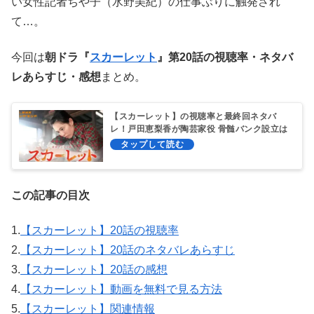
い女性記者ちや子（水野美紀）の仕事ぶりに触発され
て…。
今回は
朝ドラ『
スカーレット
』第20話の視聴率・ネタバ
レあらすじ・感想
まとめ。
【スカーレット】の視聴率と最終回ネタバ
レ！戸田恵梨香が陶芸家役 骨髄バンク設立は
演じる？
この記事の目次
1.
【スカーレット】20話の視聴率
2.
【スカーレット】20話のネタバレあらすじ
3.
【スカーレット】20話の感想
4.
【スカーレット】動画を無料で見る方法
5.
【スカーレット】関連情報