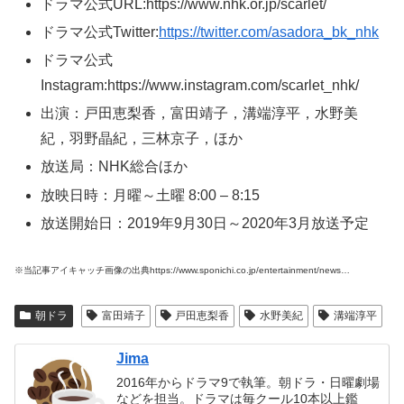
ドラマ公式URL:https://www.nhk.or.jp/scarlet/
ドラマ公式Twitter:
https://twitter.com/asadora_bk_nhk
ドラマ公式
Instagram:https://www.instagram.com/scarlet_nhk/
出演：戸田恵梨香，富田靖子，溝端淳平，水野美
紀，羽野晶紀，三林京子，ほか
放送局：NHK総合ほか
放映日時：月曜～土曜 8:00 – 8:15
放送開始日：2019年9月30日～2020年3月放送予定
※当記事アイキャッチ画像の出典https://www.sponichi.co.jp/entertainment/news…
朝ドラ
富田靖子
戸田恵梨香
水野美紀
溝端淳平
Jima
2016年からドラマ9で執筆。朝ドラ・日曜劇場
などを担当。ドラマは毎クール10本以上鑑