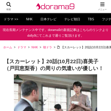
検索
メニュー
ドラマ >>
NHK
日本テレビ
テレビ朝日
TBS
フジ
現在長期メンテナンス中です。dorama9の新規記事はこちらのリンクより
dolly9にてこれまで通りご覧頂けます。
ホーム
ドラマ
NHK
朝ドラ
【スカーレット】20話(10月22日
【スカーレット】20話(10月22日)喜美子
（戸田恵梨香）の周りの気遣いが優しい！