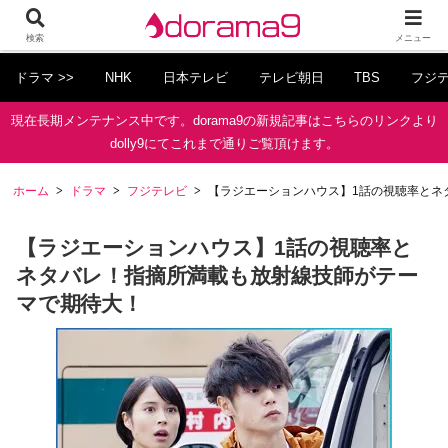
検索
メニュー
ドラマ >>
NHK
日本テレビ
テレビ朝日
TBS
フジ
現在長期メンテナンス中です。dorama9の新規記事はこちらのリンクより
dolly9にてこれまで通りご覧頂けます。
ホーム
ドラマ
フジテレビ
【ラジエーションハウス】1話の視聴率とネ
【ラジエーションハウス】1話の視聴率と
ネタバレ！指摘所満載も放射線技師がテー
マで期待大！