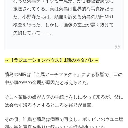
なった菊島亨（イッセー尾形）が甘春総合病院に
搬送されてくる。実は菊島は世界的な写真家だっ
た。小野寺たちは、頭痛を訴える菊島の頭部MRI
検査を行った。しかし、画像の左上が黒く抜けて
欠損していて……。
～【ラジエーションハウス】1話のネタバレ～
菊島のMIRは「金属アーチファクト」による影響で、口の
中か頭の中の金属が原因だと考えられた。
そこへ菊島の娘が入院の手続きをしにやって来るが、父に
は会わず帰ろうとするところを裕乃が目撃。
その頃、唯織と菊島は病室で再会し、ボリビアのウユニ塩
湖へ毎年写真を撮りに行っている話を聞いていた。