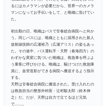
るにはカメラマンが必要だから、世界一のカメラ
マンになってお手伝いをして、と唯織に告げてい
た。
初出勤の日、唯織はバスで甘春総合病院へと向か
う。同じバスには、唯織とともに採用された新人
放射線技師の
広瀬裕乃（広瀬アリス）
の姿もあっ
た。その途中、バス運転手・天野（春海四方）の
わずかな異変に気づいた唯織は、救急車を呼ぶよ
う乗客に呼びかける。唯織は、駆けつけた救急隊
員に、血管造影ができる病院へ搬送するよう指示
する。
天野は甘春総合病院に搬送された。受け入れたの
は救急担当の整形外科医・
辻村駿太郎（鈴木伸
之）
だ。だが、天野は自力で立てるほど元気
で……。