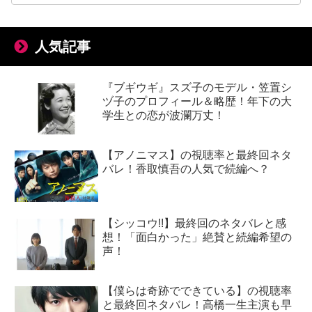
人気記事
『ブギウギ』スズ子のモデル・笠置シ
ヅ子のプロフィール＆略歴！年下の大
学生との恋が波瀾万丈！
【アノニマス】の視聴率と最終回ネタ
バレ！香取慎吾の人気で続編へ？
【シッコウ!!】最終回のネタバレと感
想！「面白かった」絶賛と続編希望の
声！
【僕らは奇跡でできている】の視聴率
と最終回ネタバレ！高橋一生主演も早