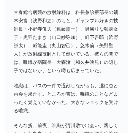
甘春総合病院の放射線科は、科長兼診療部長の
鏑
木安富（浅野和之）
のもと、ギャンブル好きの技
師長・
小野寺俊夫（遠藤憲一）
、男勝りな独身女
子・
黒羽たまき（山口紗弥加）
、軒下吾郎（浜野
謙太）、威能圭（丸山智己）、悠木倫（矢野聖
人）が放射線技師として働いている。彼らの間で
は、唯織が病院長・
大森渚（和久井映見）
の隠し
子ではないか、という噂も広まっていた。
唯織は、バスの一件で遅刻しながらも、遂に杏と
再会を果たす。ところが杏は、唯織のことなどま
ったく覚えていなかった。大きなショックを受け
る唯織。
そんな折、前夜、唯織が河川敷で出会い、親しく