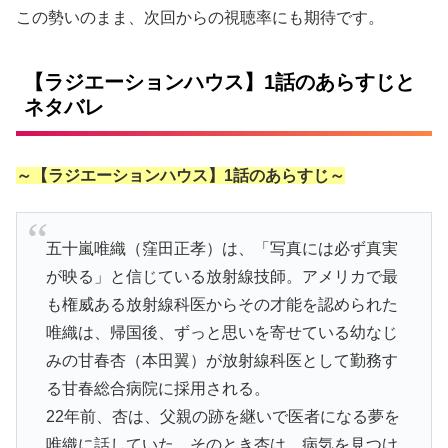
この勢いのまま、次回からの視聴率にも期待です。
【ラジエーションハウス】1話のあらすじと
ネタバレ
～【ラジエーションハウス】1話のあらすじ～
五十嵐唯織（窪田正孝）
は、「写真には必ず真実
が映る」と信じている放射線技師。アメリカで最
も権威ある放射線科医からその才能を認められた
唯織は、帰国後、ずっと思いを寄せている幼なじ
みの
甘春杏（本田翼）
が放射線科医として勤務す
る甘春総合病院に採用される。
22年前、杏は、父親の跡を継いで医者になる夢を
唯織に話していた。そのとき杏は、病気を見つけ