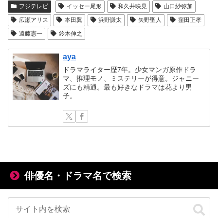
フジテレビ
イッセー尾形
和久井映見
山口紗弥加
広瀬アリス
本田翼
浜野謙太
矢野聖人
窪田正孝
遠藤憲一
鈴木伸之
aya
ドラマライター歴7年。少女マンガ原作ドラ
マ、推理モノ、ミステリーが得意。ジャニー
ズにも精通。最も好きなドラマは花より男
子。
俳優名・ドラマ名で検索