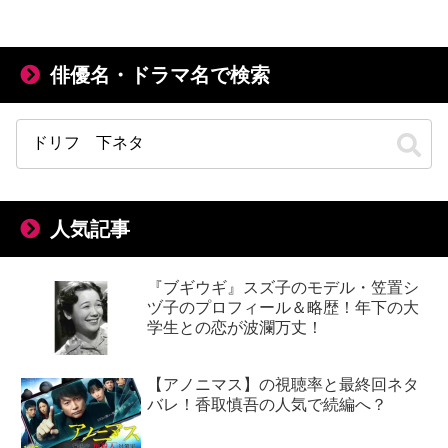
俳優名・ドラマ名で検索
人気記事
『ブギウギ』スズ子のモデル・笠置シ
ヅ子のプロフィール＆略歴！年下の大
学生との恋が波瀾万丈！
【アノニマス】の視聴率と最終回ネタ
バレ！香取慎吾の人気で続編へ？