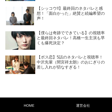
【シッコウ!!】最終回のネタバレと感
想！「面白かった」絶賛と続編希望の
声！
【僕らは奇跡でできている】の視聴率
と最終回ネタバレ！高橋一生主演も早
くも爆死決定？
【ボス恋】5話のネタバレと視聴率！
中沢先輩（間宮祥太朗）のおにぎりの
差し入れが切なすぎる！
HOME
運営会社