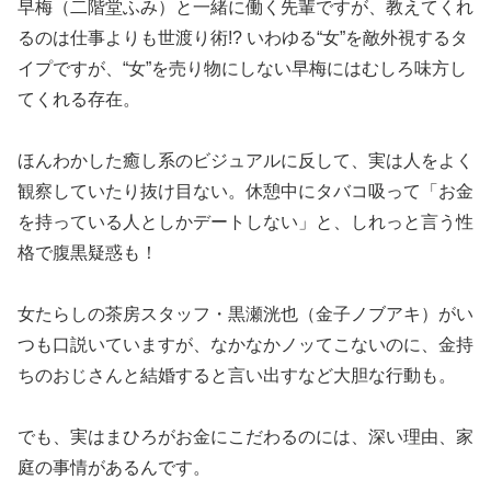
早梅（二階堂ふみ）と一緒に働く先輩ですが、教えてくれ
るのは仕事よりも世渡り術!? いわゆる“女”を敵外視するタ
イプですが、“女”を売り物にしない早梅にはむしろ味方し
てくれる存在。
ほんわかした癒し系のビジュアルに反して、実は人をよく
観察していたり抜け目ない。休憩中にタバコ吸って「お金
を持っている人としかデートしない」と、しれっと言う性
格で腹黒疑惑も！
女たらしの茶房スタッフ・黒瀬洸也（金子ノブアキ）がい
つも口説いていますが、なかなかノッてこないのに、金持
ちのおじさんと結婚すると言い出すなど大胆な行動も。
でも、実はまひろがお金にこだわるのには、深い理由、家
庭の事情があるんです。