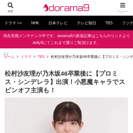
検索
メニュー
ドラマ >>
NHK
日本テレビ
テレビ朝日
TBS
フジ
現在長期メンテナンス中です。dorama9の新規記事はこちらのリンクより
dolly9にてこれまで通りご覧頂けます。
ホーム
ドラマ
TBS
松村沙友理が乃木坂46卒業後に【プロミス・シン
松村沙友理が乃木坂46卒業後に【プロミ
ス・シンデレラ】出演！小悪魔キャラでス
ピンオフ主演も！