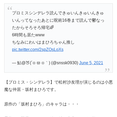
プロミスシンデレラ読んできゅいんきゅいんきゅ
いんってなったあとに呪術16巻まで読んで鬱なっ
たからそろそろ帰宅🌈
6時間も居たwww
ちなみにわいはまひろちゃん推し
pic.twitter.com/2spZOsLoXs
— 鮎@🍑(´⊙ ϖ ⊙｀) (@snssk0930)
June 5, 2021
【プロミス・シンデレラ】で松村沙友理が演じるのは小悪
魔な仲居・坂村まひろです。
原作の「坂村まひろ」のキャラは・・・