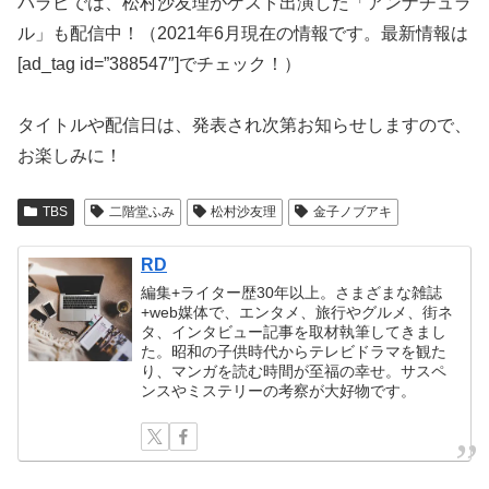
パラビでは、松村沙友理がゲスト出演した「アンナチュラ
ル」も配信中！（2021年6月現在の情報です。最新情報は
[ad_tag id=”388547″]でチェック！）
タイトルや配信日は、発表され次第お知らせしますので、
お楽しみに！
TBS
二階堂ふみ
松村沙友理
金子ノブアキ
RD
編集+ライター歴30年以上。さまざまな雑誌
+web媒体で、エンタメ、旅行やグルメ、街ネ
タ、インタビュー記事を取材執筆してきまし
た。昭和の子供時代からテレビドラマを観た
り、マンガを読む時間が至福の幸せ。サスペ
ンスやミステリーの考察が大好物です。