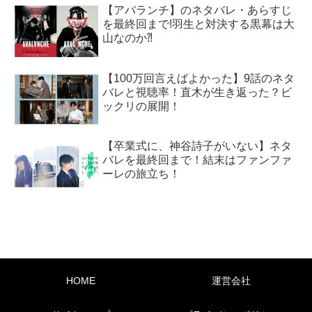
【アバランチ】のネタバレ・あらすじ
を最終回まで!羽生と対決する黒幕は大
山なのか⁈
【100万回言えばよかった】9話のネタ
バレと視聴率！直木が生き返った？ビ
ックリの展開！
【卒業式に、神谷詩子がいない】ネタ
バレを最終回まで！結末はファンファ
ーレの旅立ち！
HOME
運営会社