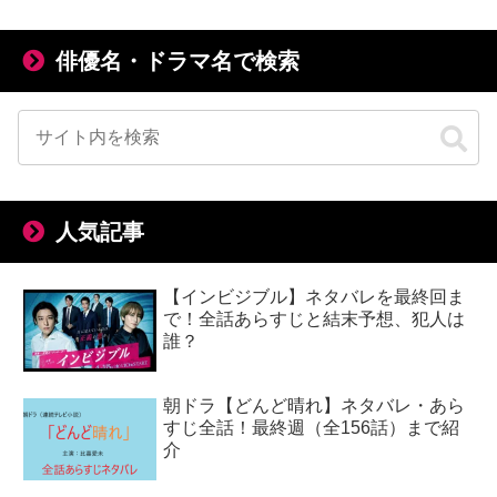
俳優名・ドラマ名で検索
人気記事
【インビジブル】ネタバレを最終回ま
で！全話あらすじと結末予想、犯人は
誰？
朝ドラ【どんど晴れ】ネタバレ・あら
すじ全話！最終週（全156話）まで紹
介