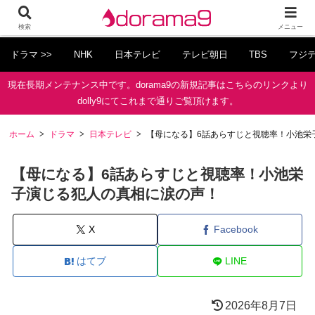
検索
メニュー
ドラマ >>
NHK
日本テレビ
テレビ朝日
TBS
フジ
現在長期メンテナンス中です。dorama9の新規記事はこちらのリンクより
dolly9にてこれまで通りご覧頂けます。
ホーム
ドラマ
日本テレビ
【母になる】6話あらすじと視聴率！小池栄
【母になる】6話あらすじと視聴率！小池栄
子演じる犯人の真相に涙の声！
X
Facebook
はてブ
LINE
2026年8月7日