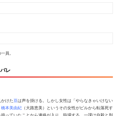
の一員。
タバレ
見かけた
亘
は声を掛ける。しかし女性は「やらなきゃいけない
、
橋本美由紀
（大路恵美）というその女性がビルから転落死す
を持っていたことから連絡が入り、臨場する。一課は自殺と判