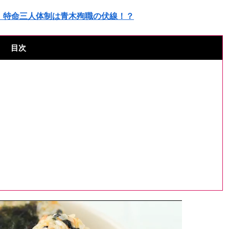
！特命三人体制は青木殉職の伏線！？
目次