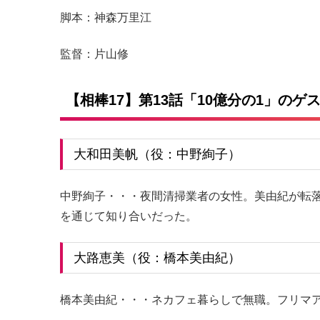
脚本：神森万里江
監督：片山修
【相棒17】第13話「10億分の1」のゲ
大和田美帆（役：中野絢子）
中野絢子・・・夜間清掃業者の女性。美由紀が転
を通じて知り合いだった。
大路恵美（役：橋本美由紀）
橋本美由紀・・・ネカフェ暮らしで無職。フリマ