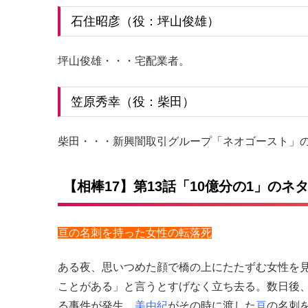
石住昭彦（役：坪山俊雄）
坪山俊雄・・・宅配業者。
笠原秀幸（役：柴田）
柴田・・・新興闇取引グループ「ネオゴースト」
【相棒17】第13話「10億分の1」のネ
亘の名刺を持った女性の転落死
ある夜、思いつめた顔で橋の上にたたずむ女性を
ことがある」と言うとすげなく立ち去る。数日後
る事件が発生。
美由紀
がその時に渡した
亘
の名刺