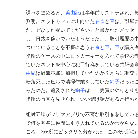
調べを進めると、
美由紀
は半年前リストラされ、
判明。ネットカフェに出向いた
右京
と
亘
は、部屋
た。ぜひまた覗いてください」と書かれたメッセ
し、日銭を稼いでいたようだった。。取引履歴の中
ついていることを不審に思う
右京と亘
。
亘
が購入
指輪のケースの中にロッカーキーを入れて拳銃の
ていたネットを中心に犯罪行為をしている武輝会
由紀
は組織犯罪に加担していたのか？さらに調査
転落死したビルで清掃作業をしていた
絢子
だった
ったのだ。追及された
絢子
は、「売買のやりとり
指輪の写真を見せられ、いい儲け話があると持ち
組対五課がフリマアプリで不審な取引きをしてい
で何を基準に仲間に引き入れているのかわからな
ころ、3か所にピッタリと分かれた。この3か所に