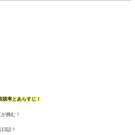
視聴率とあらすじ！
亘が挑む！
13話！