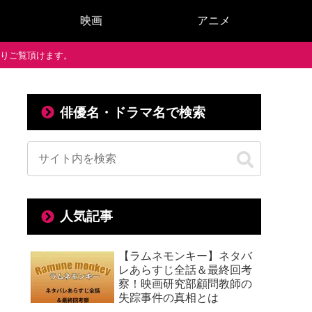
映画
アニメ
で通りご覧頂けます。
俳優名・ドラマ名で検索
人気記事
【ラムネモンキー】ネタバ
レあらすじ全話＆最終回考
察！映画研究部顧問教師の
失踪事件の真相とは