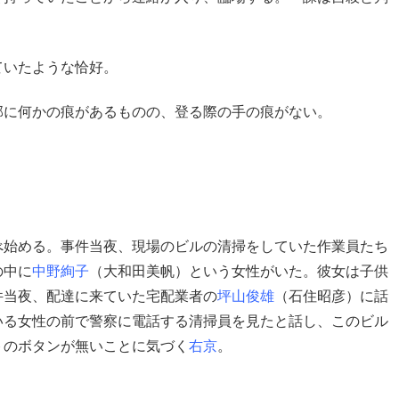
ていたような恰好。
部に何かの痕があるものの、登る際の手の痕がない。
べ始める。事件当夜、現場のビルの清掃をしていた作業員たち
の中に
中野絢子
（大和田美帆）という女性がいた。彼女は子供
件当夜、配達に来ていた宅配業者の
坪山俊雄
（石住昭彦）に話
いる女性の前で警察に電話する清掃員を見たと話し、このビル
トのボタンが無いことに気づく
右京
。