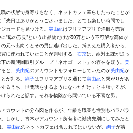
無職の状態で身寄りもなく、ネットカフェ暮らしだったことが
に「先日はありがとうございました。とても楽しい時間でし
ージカードを見つける。
美由紀
はフリマアプリで洋服を売買
に”母の形見”という出品物だけが50万という不可解な高値が
者の元へ出向くとその男は逃げ出した。捕まえた購入者から、
売買に使われていたことが判明する。
右京
は、組対五課が追っ
傘下の新興闇取引グループ「ネオゴースト」の存在を疑う。
美
すると、
美由紀
のアカウントをフォローしていたのが
美由紀
が
ことが判る。
絢子
はフリマアプリを通じて
美由紀
と繋がりがあ
をするうち、世間話をするようになっただけ」と主張するが、
かけられたと話す。それを物陰から聞いている不審な男。
るアカウントの分布図を作るが、年齢も職業も性別もバラバラ
い。しかし、青木がアカウント所有者に勤務先別にしてみたと
は、
美由紀
のネットカフェは含まれてはいないが、
絢子
が清