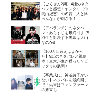
【ごくせん2期】4話のネタ
バレと感想！ヤンクミ（仲
間由紀恵）の名言「人と比
べんな」が刺さる！
【アバランチ】のネタバ
レ・あらすじを最終回まで!
羽生と対決する黒幕は大山
なのか⁈
【100万回言えばよかっ
た】9話のネタバレと視聴
率！直木が生き返った？ビ
ックリの展開！
【卒業式に、神谷詩子がい
ない】ネタバレを最終回ま
で！結末はファンファーレ
の旅立ち！