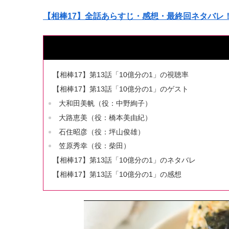
【相棒17】全話あらすじ・感想・最終回ネタバレ
【相棒17】第13話「10億分の1」の視聴率
【相棒17】第13話「10億分の1」のゲスト
大和田美帆（役：中野絢子）
大路恵美（役：橋本美由紀）
石住昭彦（役：坪山俊雄）
笠原秀幸（役：柴田）
【相棒17】第13話「10億分の1」のネタバレ
【相棒17】第13話「10億分の1」の感想