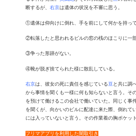
断するが、
右京
は遺体の状況を不審に思う。
①遺体は仰向けに倒れ、手を前にして何かを持っ
②転落したと思われるビルの窓の桟のほこりに一
③争った形跡がない。
④靴が脱ぎ捨てられた様に散乱している。
右京
は、彼女の死に責任を感じている
亘
と共に調
から事情を聞くも一様に何も知らないと言う。そ
を預けて働けるこの会社で働いていた。同じく事
を聞くが、向かいのビルに配達に来た際、倒れて
には入っていないと言う。その作業着の胸ポケッ
フリマアプリを利用した闇取引き