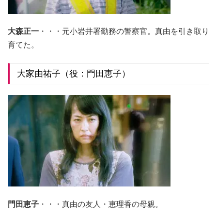
大森正一
・・・元小岩井署勤務の警察官。真由を引き取り
育てた。
大家由祐子（役：門田恵子）
門田恵子
・・・真由の友人・恵理香の母親。