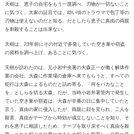
天樹は、恵子の自宅をもう一度調べ、刃物が一切ないこと
に気づく。大家の証言では、幼い頃のトラウマで包丁等の
刃物は使えないのだと知る。だとしたら恵子に真由の両親
を刺殺することは出来ない。
天樹は、23年前にその付近で多発していた空き巣や窃盗
の資料を調べ上げ、あることに気づく。
天樹が訪れたのは、元小岩中央署の大森正一が働く解体作
業の会社。大森に作業場の倉庫へ来てもらうと、すべての
犯行は大森によるものだと詰め寄る。「何をバカなこと
を」としらを切る大森。だが、当時小岩井署管内で発生し
ていた空き巣や窃盗は、大森が非番の日に集中していたと
言う。真由の家に侵入したが、両親に顔を見られ、二人を
殺害、真由がテープから時効が成立しないことを知り、そ
れを恵子に相談したため、テープを取り戻すべく真由を殺