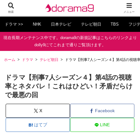
検索
メニュー
ドラマ >>
NHK
日本テレビ
テレビ朝日
TBS
フジ
現在長期メンテナンス中です。dorama9の新規記事はこちらのリンクより
dolly9にてこれまで通りご覧頂けます。
ホーム
ドラマ
テレビ朝日
ドラマ【刑事7人シーズン４】第4話の視聴
ドラマ【刑事7人シーズン４】第4話の視聴
率とネタバレ！これはひどい！矛盾だらけ
で最悪の回
X
Facebook
はてブ
LINE