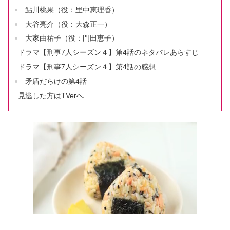
鮎川桃果（役：里中恵理香）
大谷亮介（役：大森正一）
大家由祐子（役：門田恵子）
ドラマ【刑事7人シーズン４】第4話のネタバレあらすじ
ドラマ【刑事7人シーズン４】第4話の感想
矛盾だらけの第4話
見逃した方はTVerへ