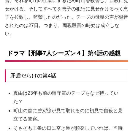
害、それを町山の仕業にするため町山を殺害し、自殺に見
せかける。そしてすべてを恵子の犯行に見せかけるべく恵
子を拉致し、監禁したのだった。テープの母親の声が録音
されたのは27日。つまり、両親殺害の時効は成立しな
い。
ドラマ【刑事7人シーズン４】第4話の感想
矛盾だらけの第4話
真由は23年も前の留守電のテープをなぜ持ってい
た？
町山の首に
吉川
線が見て取れるのに初見で自殺と見
立てる警察。
そもそも非番の日に空き巣が頻発していれば、当時