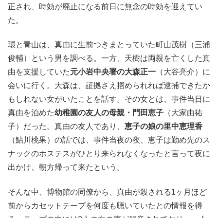
正され、時効が廃止になる前日に無念の時効を迎えてい
た。
環と青山は、真由に生前つきまとっていた町山茂樹（三浦
俊輔）という男を調べる。一方、天樹は両親を亡くした真
由を支援していた
元小岩中央署の大森正一
（大谷亮介）に
会いに行く。大森は、証拠さえ掴められれば逮捕できたか
もしれない女がいたことを話す。その女とは、事件当日に
真由を泊めた
幼稚園の友人の母親・門田恵子
（大家由祐
子）だった。真由の友人であり、
恵子の娘の里中恵理香
（鮎川桃果）の話では、事件当夜の夜、恵子は勤め先のス
ナックのホステスがひとり来られなくなったと言って夜に
出かけ、朝方帰って来たという。
そんな中、博物館の同僚から、真由が殺される1ヶ月ほど
前からカセットテープを何度も聴いていたとの情報を得