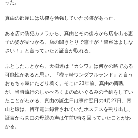
った。
真由の部屋には法律を勉強していた形跡があった。
ある店の防犯カメラから、真由とその後ろから店を出る恵
子の姿が見つかる。店の聞きとりで恵子が「警察はよしな
さい！」と言っていたと証言が取れる。
ふとしたことから、天樹達は『カシワ』は何かの略である
可能性があると思い、『樫ヶ崎ワンダフルランド』と言う
おもちゃ屋にたどり着く。そこに23年前、真由の両親
が、当時流行のしゃべるくまのぬいぐるみの予約をしてい
たことがわかる。真由の誕生日は事件翌日の4月27日。青
山と環は、留守電に録音されていたホステスを割り出し、
証言から真由の母親の声は午前0時を回っていたことがわ
かる。