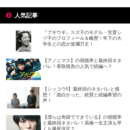
人気記事
『ブギウギ』スズ子のモデル・笠置シ
ヅ子のプロフィール＆略歴！年下の大
学生との恋が波瀾万丈！
【アノニマス】の視聴率と最終回ネタ
バレ！香取慎吾の人気で続編へ？
【シッコウ!!】最終回のネタバレと感
想！「面白かった」絶賛と続編希望の
声！
【僕らは奇跡でできている】の視聴率
と最終回ネタバレ！高橋一生主演も早
くも爆死決定？