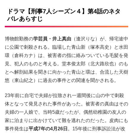
ドラマ【刑事7人シーズン４】第4話のネタ
バレあらすじ
博物館勤務の
学芸員・井上真由
（逢沢りな）が、帰宅途中
に公園で刺殺される。臨場した青山新（塚本高史）と水田
環（倉科カナ）は、被害者の指に絡みついている毛髪を発
見、犯人のものと考える。堂本俊太郎（北大路欣也）のも
とへ解剖結果を聞きに向かった青山と環は、合流した天樹
悠（東山紀之）に過去の事件との関連を聞かされる。
23年前に自宅で夫婦が拉致され一週間後に山の中で刺殺
体となって発見された事件があった。被害者の真由はその
夫婦の一人娘で、当時5歳だったが、偶然幼稚園の友人の
家に泊まりに出かけていて難を逃れたのだった。皮肉にも
事件発生は
平成7年の4月26日
。15年後に刑事訴訟法が改