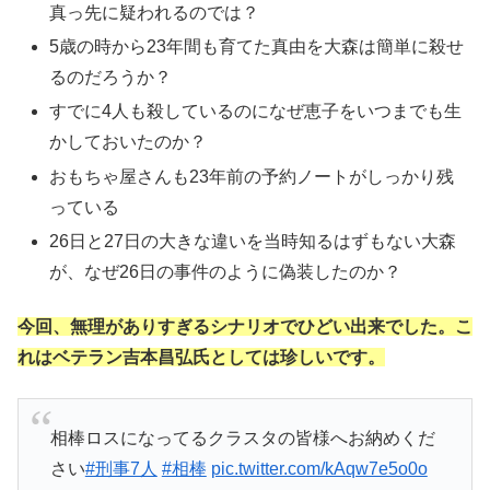
真っ先に疑われるのでは？
5歳の時から23年間も育てた真由を大森は簡単に殺せ
るのだろうか？
すでに4人も殺しているのになぜ恵子をいつまでも生
かしておいたのか？
おもちゃ屋さんも23年前の予約ノートがしっかり残
っている
26日と27日の大きな違いを当時知るはずもない大森
が、なぜ26日の事件のように偽装したのか？
今回、無理がありすぎるシナリオでひどい出来でした。こ
れはベテラン吉本昌弘氏としては珍しいです。
相棒ロスになってるクラスタの皆様へお納めくだ
さい
#刑事7人
#相棒
pic.twitter.com/kAqw7e5o0o