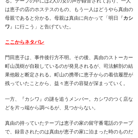
る。テープの中には2人の女の声が録音されており、一人
は恵子の店のホステスのもの、もう一人はどうやら真由の
母親であると分かる。母親は真由に向かって「明日『
カシ
ワ
』に行こう」と告げていた。
ここからネタバレ
門田恵子は、事件後行方不明。その後、真由のストーカー
町山茂樹が自殺しているのが発見されるが、司法解剖の結
果他殺と断定される。町山の携帯に恵子からの着信履歴が
残っていたことから、益々恵子の容疑が深まっていく。
一方、『カシワ』の謎を追うメンバー。カシワのつく店な
どを片っ端から調べるが、見つからない。
真由の持っていたテープは恵子の家の留守番電話のテープ
で、録音されたのは真由が恵子の家に泊まった時のものだ