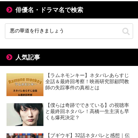
俳優名・ドラマ名で検索
人気記事
【ラムネモンキー】ネタバレあらすじ
全話＆最終回考察！映画研究部顧問教
師の失踪事件の真相とは
【僕らは奇跡でできている】の視聴率
と最終回ネタバレ！高橋一生主演も早
くも爆死決定？
【ブギウギ】32話ネタバレと感想｜伝