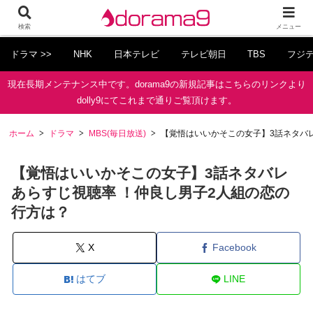
検索
メニュー
ドラマ >>
NHK
日本テレビ
テレビ朝日
TBS
フジ
現在長期メンテナンス中です。dorama9の新規記事はこちらのリンクより
dolly9にてこれまで通りご覧頂けます。
ホーム
ドラマ
MBS(毎日放送)
【覚悟はいいかそこの女子】3話ネタバ
【覚悟はいいかそこの女子】3話ネタバレ
あらすじ視聴率 ！仲良し男子2人組の恋の
行方は？
X
Facebook
はてブ
LINE