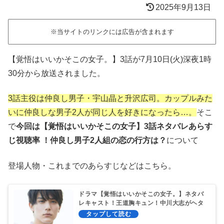
2025年9月13日
※当サイトのリンクには広告が含まれます
【覚悟はいいかそこの女子。】3話が7月10日(火)深夜1時
30分から放送されました。
3話主役は仲良し男子・宇山晶と升沢広司。カップルみた
いに仲良しな男子2人が同じ人を好きになったら…。
そこ
で
今回は【覚悟はいいかそこの女子】3話ネタバレあらす
じ視聴率 ！仲良し男子2人組の恋の行方は？
について
登場人物・これまでのあらすじなどはこちら。
ドラマ【覚悟はいいかそこの女子。】ネタバ
レキャスト！王道胸キュン！中川大志がヘタ
レ男子！