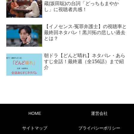
蔵(坂田聡)の台詞「どっちもまやか
し」に視聴者共感！
【イノセンス-冤罪弁護士】の視聴率と
最終回ネタバレ！黒川拓の悲しい過去
とは？
朝ドラ【どんど晴れ】ネタバレ・あら
すじ全話！最終週（全156話）まで紹
介
HOME
運営会社
サイトマップ
プライバシーポリシー