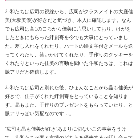
斗和たちは広司の視線から、広司がクラスメイトの大庭佳
美(大坂美優)が好きだと気づき、本人に確認します。なん
でも広司は高1のころから佳美に片思いしており、けがを
したときにもらった絆創膏を今でも大事にとっていまし
た。差し入れをくれたり、ハートの絵文字付きメールを送
ってくれたり、笑いかけてくれたり、手作りのクッキーを
くれたりといった佳美の言動を聞いた斗和たちは、これは
脈アリだと確信します。
斗和たちは広司と別れた後、ひょんなことから晶も佳美が
好きで、佳子がくれた絆創膏をとっていることを知りま
す。晶もまた、手作りのプレゼントをもらっていたり、と
脈アリっぽい気配なのです…。
“広司も晶も佳美が好き”あまりに切ないこの事実をうけ
て、斗和たちが恋と友情のどちらを優先するか話し合って