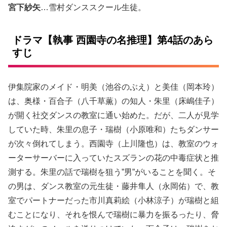
宮下紗矢
…雪村ダンススクール生徒。
ドラマ【執事 西園寺の名推理】第4話のあら
すじ
伊集院家のメイド・明美（池谷のぶえ）と美佳（岡本玲）
は、奥様・百合子（八千草薫）の知人・朱里（床嶋佳子）
が開く社交ダンスの教室に通い始めた。だが、二人が見学
していた時、朱里の息子・瑞樹（小原唯和）たちダンサー
が次々倒れてしまう。西園寺（上川隆也）は、教室のウォ
ーターサーバーに入っていたスズランの花の中毒症状と推
測する。朱里の話で瑞樹を狙う”男”がいることを聞く。そ
の男は、ダンス教室の元生徒・藤井隼人（永岡佑）で、教
室でパートナーだった市川真莉絵（小林涼子）が瑞樹と組
むことになり、それを恨んで瑞樹に暴力を振るったり、脅