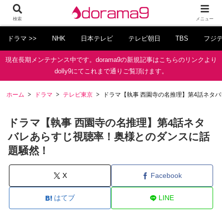
検索
メニュー
ドラマ >>
NHK
日本テレビ
テレビ朝日
TBS
フジ
現在長期メンテナンス中です。dorama9の新規記事はこちらのリンクより
dolly9にてこれまで通りご覧頂けます。
ホーム
ドラマ
テレビ東京
ドラマ【執事 西園寺の名推理】第4話ネタ
ドラマ【執事 西園寺の名推理】第4話ネタ
バレあらすじ視聴率！奥様とのダンスに話
題騒然！
X
Facebook
はてブ
LINE