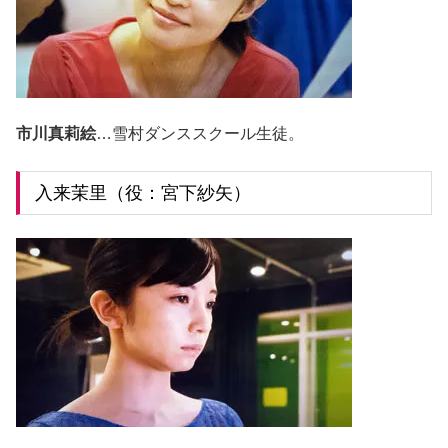
市川真莉絵
…雪村ダンススクール生徒。
入来茉里（役：宮下紗矢）