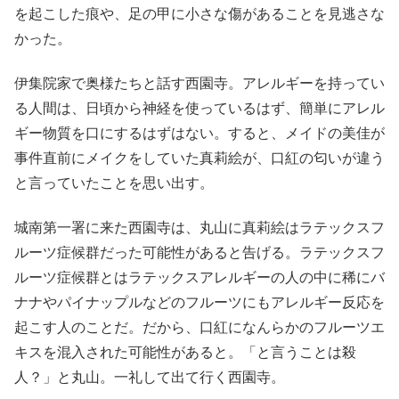
を起こした痕や、足の甲に小さな傷があることを見逃さな
かった。
伊集院家で奥様たちと話す西園寺。アレルギーを持ってい
る人間は、日頃から神経を使っているはず、簡単にアレル
ギー物質を口にするはずはない。すると、メイドの美佳が
事件直前にメイクをしていた真莉絵が、口紅の匂いが違う
と言っていたことを思い出す。
城南第一署に来た西園寺は、丸山に真莉絵はラテックスフ
ルーツ症候群だった可能性があると告げる。ラテックスフ
ルーツ症候群とはラテックスアレルギーの人の中に稀にバ
ナナやパイナップルなどのフルーツにもアレルギー反応を
起こす人のことだ。だから、口紅になんらかのフルーツエ
キスを混入された可能性があると。「と言うことは殺
人？」と丸山。一礼して出て行く西園寺。