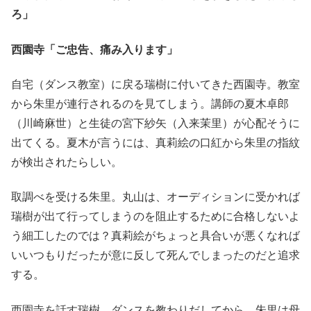
ろ」
西園寺「ご忠告、痛み入ります」
自宅（ダンス教室）に戻る瑞樹に付いてきた西園寺。教室
から朱里が連行されるのを見てしまう。講師の夏木卓郎
（川崎麻世）と生徒の宮下紗矢（入来茉里）が心配そうに
出てくる。夏木が言うには、真莉絵の口紅から朱里の指紋
が検出されたらしい。
取調べを受ける朱里。丸山は、オーディションに受かれば
瑞樹が出て行ってしまうのを阻止するために合格しないよ
う細工したのでは？真莉絵がちょっと具合いが悪くなれば
いいつもりだったが意に反して死んでしまったのだと追求
する。
西園寺を話す瑞樹。ダンスを教わりだしてから、朱里は母