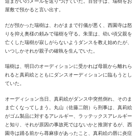
迫まがいのメールを送りつけていた。百合子は、瑞樹をお
屋敷で預かると言い出す。
だが預かった瑞樹は、わがままで行儀が悪く、西園寺は怒
りを抑え奥様の頼みで瑞樹を守る。朱里は、幼い頃父親を
亡くした瑞樹が寂しがらないようダンスを教え始めたが、
いつしかそれが親子の確執を生んでいた。
瑞樹は、明日のオーディションに受かれば母親から離れら
れると真莉絵とともにダンスオーディションに臨もうとし
ていた。
オーディション当日、真莉絵がダンス中突然倒れ、そのま
ま亡くなってしまう。丸山（佐藤二朗）ら刑事は、真莉絵
がゴム製品に対するアレルギー、ラッテックスアレルギー
と知り、それが原因の事故死ではないかと推測するが、西
園寺は踊る前から蕁麻疹があったこと、真莉絵の唇に炎症