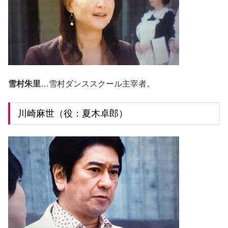
雪村朱里
…雪村ダンススクール主宰者。
川崎麻世（役：夏木卓郎）