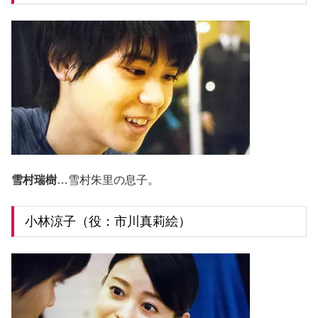
雪村瑞樹
…雪村朱里の息子。
小林涼子（役：市川真莉絵）