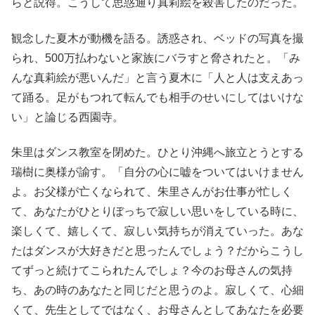
らと説得。こうして思惑通り真莉絵を殺害したのだった。
観念した夏木が動機を語る。誘惑され、ベッドの写真を撮
られ、500万払わないと家族にバラすと脅されたと。「み
んな真莉絵が悪いんだ」と言う夏木に「人と人は支えあっ
て踊る。足がもつれて転んでも相手のせいにしてはいけな
い」と論じる西園寺。
朱里はダンス教室を閉めた。ひとり沖縄へ旅立とうとする
瑞樹に奥様が諭す。「自分の心に嘘をついてはいけません
よ。お父様が亡くなられて、朱里さんがお仕事が忙しく
て、あなたがひとりぼっちで寂しい思いをしている時に、
楽しくて、嬉しくて、寂しい気持ちが消えていった。あな
たはダンスが大好きだと思ったんでしょう？だからこうし
てずっと続けてこられたんでしょ？今のお母さんの気持
ち、あの時のあなたと同じだと思うのよ。寂しくて、心細
くて、先生としてではなく、お母さんとしてあなたを必要