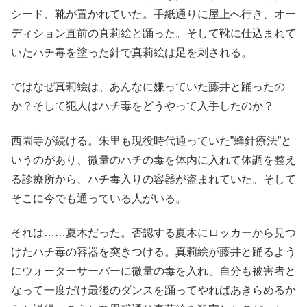
シード、靴が置かれていた。手紙通りに屋上へ行き、オー
ディション直前の真莉絵と踊った。そして靴に仕込まれて
いたハチ毒を塗った針で真莉絵は足を刺される。
ではなぜ真莉絵は、あんなに嫌っていた藤井と踊ったの
か？そして犯人はハチ毒をどうやって入手したのか？
西園寺が続ける。朱里も現役時代通っていた”蜂針療法”と
いうのがあり、微量のハチの毒を体内に入れて体調を整え
る診療所から、ハチ毒入りの容器が盗まれていた。そして
そこに今でも通っている人がいる。
それは……夏木だった。否認する夏木にロッカーから見つ
けたハチ毒の容器を突きつける。真莉絵が藤井と踊るよう
にウォーターサーバーに微量の毒を入れ、自分も被害者と
なって一度だけ最後のダンスを踊ってやればあきらめるか