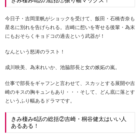
きみ棲み6話の総括①振り幅マックス！
今日子・吉岡里帆がショックを受けて、飯田・石橋杏奈も
星名に別れを告げられる。吉崎に想いを寄せる後輩・為末
にもおそらくキョドコの過去という武器が！
なんという怒涛のラスト！
成川映美、為末れいか、池脇部長と女の嫉妬の嵐。
仕事で部長をギャフンと言わせて、スカッとする展開や吉
崎のキスの胸キュンもあり・・・そして、どん底に落とす
というふり幅あるドラマです。
きみ棲み6話の総括②吉崎・桐谷健太はいい人
あるある！