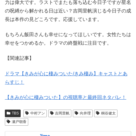
力は偉大です。ラストでまたも落ち込む今日子ですが星名
の呪縛から解かれる日は近い？吉岡里帆演じる今日子の成
長は本作の見どころです。応援しています。
もちろん飯田さんも幸せになってほしいです。女性たちは
幸せをつかめるか。ドラマの終盤戦に注目です。
【関連記事】
ドラマ【きみが心に棲みついた/きみ棲み】キャストとあ
らすじ！
【きみが心に棲みついた】の視聴率と最終回ネタバレ！
TBS
中村アン
吉岡里帆
向井理
桐谷健太
瀬戸朝香