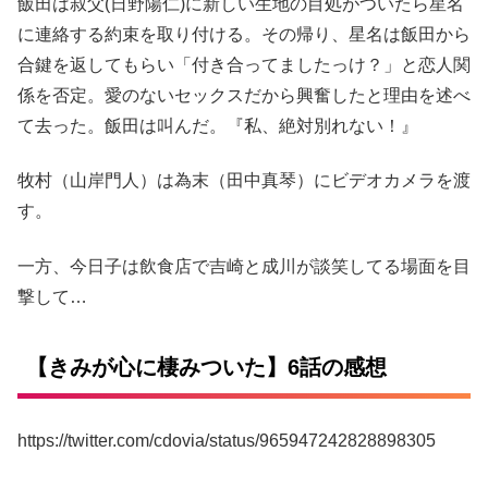
飯田は叔父(日野陽仁)に新しい生地の目処がついたら星名
に連絡する約束を取り付ける。その帰り、星名は飯田から
合鍵を返してもらい「付き合ってましたっけ？」と恋人関
係を否定。愛のないセックスだから興奮したと理由を述べ
て去った。飯田は叫んだ。『私、絶対別れない！』
牧村（山岸門人）は為末（田中真琴）にビデオカメラを渡
す。
一方、今日子は飲食店で吉崎と成川が談笑してる場面を目
撃して…
【きみが心に棲みついた】6話の感想
https://twitter.com/cdovia/status/965947242828898305