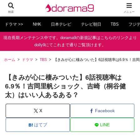
検索
メニュー
ドラマ >>
NHK
日本テレビ
テレビ朝日
TBS
フジ
現在長期メンテナンス中です。dorama9の新規記事はこちらのリンクより
dolly9にてこれまで通りご覧頂けます。
ホーム
ドラマ
TBS
【きみが心に棲みついた】6話視聴率は6.9％！吉
【きみが心に棲みついた】6話視聴率は
6.9％！吉岡里帆ショック、吉崎（桐谷健
太）はいい人あるある？
X
Facebook
はてブ
LINE