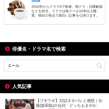
Jima
2016年からドラマ9で執筆。朝ドラ・日曜劇場
などを担当。ドラマは毎クール10本以上鑑
賞。独自の視点で面白い記事を心掛けます。
俳優名・ドラマ名で検索
人気記事
【ブギウギ】32話ネタバレと感想｜伝
蔵(坂田聡)の台詞「どっちもまやか