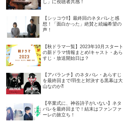
し」に視聴者共感！
【シッコウ!!】最終回のネタバレと感
想！「面白かった」絶賛と続編希望の
声！
【秋ドラマ一覧】2023年10月スタート
の新ドラマ情報まとめ!キャスト・あら
すじ・放送開始日は？
【アバランチ】のネタバレ・あらすじ
を最終回まで!羽生と対決する黒幕は大
山なのか⁈
【卒業式に、神谷詩子がいない】ネタ
バレを最終回まで！結末はファンファ
ーレの旅立ち！