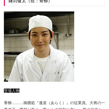
鎌苅健太（役：青柳）
登場人物
青柳………御膳処『逢楽（あらく）』の従業員。大将の一