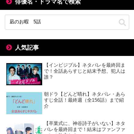
俳優名・ドラマ名で検索
人気記事
【インビジブル】ネタバレを最終回ま
で！全話あらすじと結末予想、犯人は
誰？
朝ドラ【どんど晴れ】ネタバレ・あら
すじ全話！最終週（全156話）まで紹
介
【卒業式に、神谷詩子がいない】ネタ
バレを最終回まで！結末はファンファ