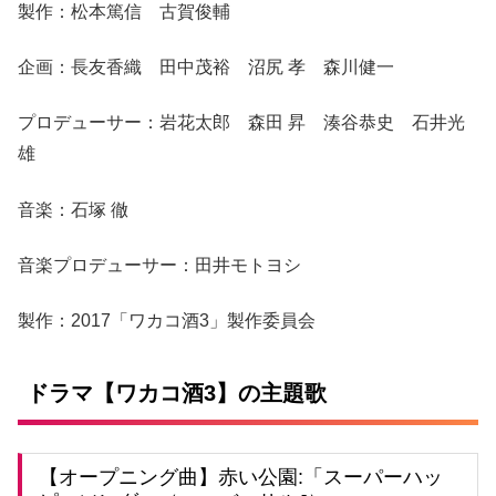
製作：松本篤信 古賀俊輔
企画：長友香織 田中茂裕 沼尻 孝 森川健一
プロデューサー：岩花太郎 森田 昇 湊谷恭史 石井光
雄
音楽：石塚 徹
音楽プロデューサー：田井モトヨシ
製作：2017「ワカコ酒3」製作委員会
ドラマ【ワカコ酒3】の主題歌
【オープニング曲】赤い公園:「スーパーハッ