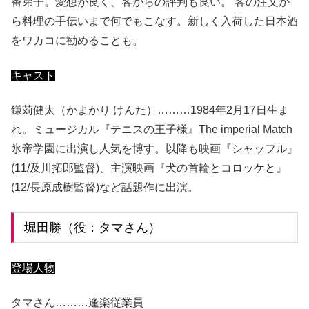
番弟子。愛想が良く、客からの評判も良い。 客の注文か
ら料理の手伝いまで何でもこなす。新しく入荷した日本酒
をワカコに勧めることも。
キャスト
鎌苅健太（かまかり けんた）………1984年2月17日生ま
れ。ミュージカル『テニスの王子様』The imperial Match
氷帝学園に出演し人気を博す。以降も映画『シャッフル』
(11/及川拓郎監督)、主演映画『犬の首輪とコロッケと』
(12/長原成樹監督)など話題作に出演。
堀田勝（役：タマさん）
登場人物
タマさん………逢楽従業員