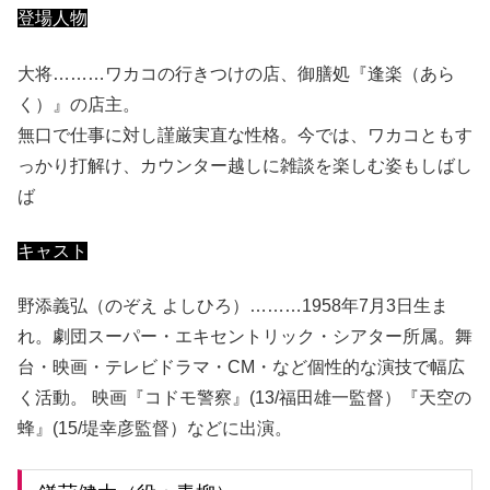
登場人物
大将………ワカコの行きつけの店、御膳処『逢楽（あら
く）』の店主。
無口で仕事に対し謹厳実直な性格。今では、ワカコともす
っかり打解け、カウンター越しに雑談を楽しむ姿もしばし
ば
キャスト
野添義弘（のぞえ よしひろ）………1958年7月3日生ま
れ。劇団スーパー・エキセントリック・シアター所属。舞
台・映画・テレビドラマ・CM・など個性的な演技で幅広
く活動。 映画『コドモ警察』(13/福田雄一監督）『天空の
蜂』(15/堤幸彦監督）などに出演。