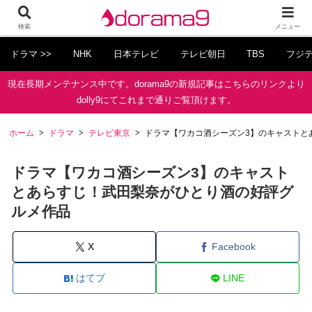
検索
メニュー
ドラマ >>
NHK
日本テレビ
テレビ朝日
TBS
フジ
現在長期メンテナンス中です。dorama9の新規記事はこちらのリンクより
dolly9にてこれまで通りご覧頂けます。
ホーム
ドラマ
テレビ東京
ドラマ【ワカコ酒シーズン3】のキャストと
ドラマ【ワカコ酒シーズン3】のキャスト
とあらすじ！武田梨奈がひとり酒の好評グ
ルメ作品
X
Facebook
はてブ
LINE