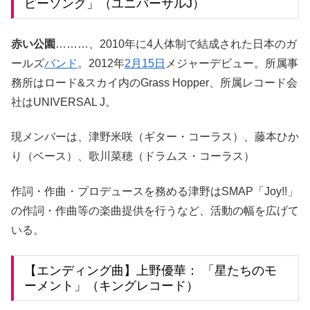
ピーソング」（ユニバーサルJ）
赤い公園
………、2010年に4人体制で結成された日本のガ
ールズ
バンド
。2012年
2月15日
メジャーデビュー。所属事
務所はロード&スカイ内のGrass Hopper、所属レコード会
社はUNIVERSAL J。
現メンバーは、津野米咲（ギター・コーラス）、藤本ひか
り（ベース）、歌川菜穂（ドラムス・コーラス）
作詞・作曲・プロデュースを務める津野はSMAP「Joy!!」
の作詞・作曲等の楽曲提供を行うなど、活動の幅を広げて
いる。
【エンディング曲】上野優華： 「星たちのモ
ーメント」（キングレコード）