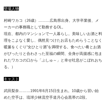
登場人物
村崎ワカコ（26歳）………広島県出身。大学卒業後、メ
ーカーの事務職として勤務するOL。
現在、都内のマンションで一人暮らし。美味しいお酒と料
理をこよなく愛し、偶然見つけたお店もためらうことなく
暖簾をくぐり“女ひとり酒”を満喫する。食べたい肴とお酒
がぴったりと合わさった至福の瞬間、全身が高揚感に包ま
れたワカコの口から「ぷしゅ～」と幸せ吐息がこぼれおち
る。）
キャスト
武田梨奈………1991年6月15日生まれ。10歳から習い始
めた空手は、琉球少林流空手道月心会黒帯の2段。