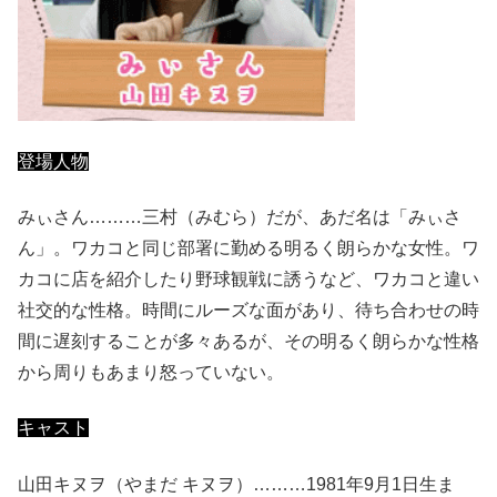
登場人物
みぃさん………三村（みむら）だが、あだ名は「みぃさ
ん」。ワカコと同じ部署に勤める明るく朗らかな女性。ワ
カコに店を紹介したり野球観戦に誘うなど、ワカコと違い
社交的な性格。時間にルーズな面があり、待ち合わせの時
間に遅刻することが多々あるが、その明るく朗らかな性格
から周りもあまり怒っていない。
キャスト
山田キヌヲ（やまだ キヌヲ）………1981年9月1日生ま