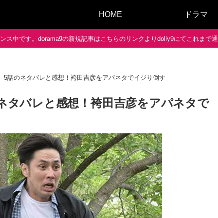
HOME
ドラマ
ス中です。dorama9の新規記事はこちらのリンクよりdolly9にてこれま
0】5話のネタバレと感想！袴田吉彦をアパネタでイジり倒す
のネタバレと感想！袴田吉彦をアパネタで