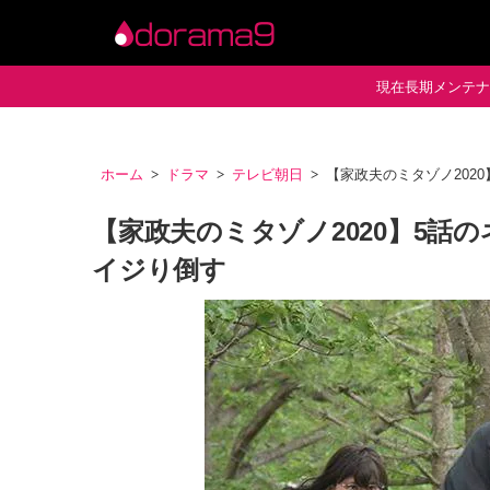
現在長期メンテナン
ホーム
ドラマ
テレビ朝日
【家政夫のミタゾノ202
【家政夫のミタゾノ2020】5話
イジり倒す