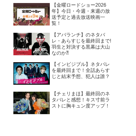
【金曜ロードショー2026
年】今日・今週・来週の放
送予定と過去放送映画一
覧！
【アバランチ】のネタバ
レ・あらすじを最終回まで!
羽生と対決する黒幕は大山
なのか⁈
【インビジブル】ネタバレ
を最終回まで！全話あらす
じと結末予想、犯人は誰？
【チェリまほ】最終回のネ
タバレと感想！キス寸前ラ
ストに胸キュン度アップ！