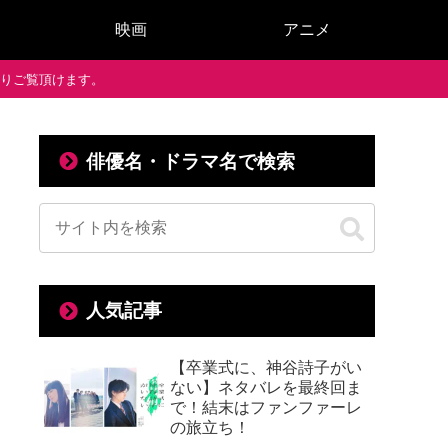
映画
アニメ
で通りご覧頂けます。
俳優名・ドラマ名で検索
人気記事
【卒業式に、神谷詩子がい
ない】ネタバレを最終回ま
で！結末はファンファーレ
の旅立ち！