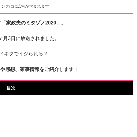
リンクには広告が含まれます
マ「
家政夫のミタゾノ2020
」。
年７月3日に放送されました。
ドネタでイジられる？
レや感想、家事情報をご紹介
します！
目次