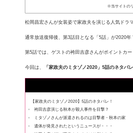
※当サイトの
松岡昌宏さんが女装姿で家政夫を演じる人気ドラ
通常放送復帰後、第3話目となる「5話」が2020
第5話では、ゲストの袴田吉彦さんがポイントカー
今回は、
「家政夫のミタゾノ2020」5話のネタバ
【家政夫のミタゾノ2020】5話のネタバレ！
袴田吉彦演じる秋本が殺人事件を目撃？
ミタゾノさんが派遣されるのは目撃者・秋本の家
遺体が発見されたというニュースが・・・