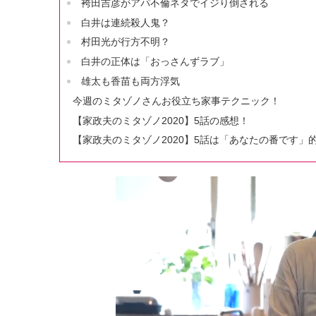
袴田吉彦がアパ不倫ネタでイジり倒される
白井は連続殺人鬼？
村田光が行方不明？
白井の正体は「おっさんずラブ」
雄太も香苗も両方浮気
今週のミタゾノさんお役立ち家事テクニック！
【家政夫のミタゾノ2020】5話の感想！
【家政夫のミタゾノ2020】5話は「あなたの番です」