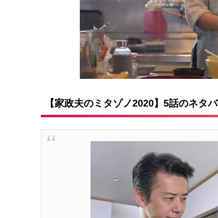
【家政夫のミタゾノ2020】5話のネタ