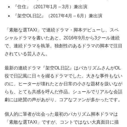
『住住』（2017年1月 – 3月）兼出演
『架空OL日記』（2017年4月 – 6月）兼出演
「素敵な選TAXI」で連続ドラマ・脚本デビューし、スペ
シャルドラマを書いたあと、2016年9月から3クール連続
で、連続ドラマを執筆。独創性のあるドラマの脚本で注目
されている芸人さん。
最新の連続ドラマ『架空OL日記』はバカリズムさんがOL
役で日記風に日々を綴るドラマでした。大きな事件もない
のに、ヒーターが壊れたとか日常の小さな題材を扱いなが
らも、とても共感を呼んだ作品。シュールでリアルな会話
劇には絶賛の声があがり、コアなファンが多かったです。
個人的に筆者が出会った最初のバカリズム脚本ドラマは
「素敵な選TAXI」ですが、コントではない大真面目に描