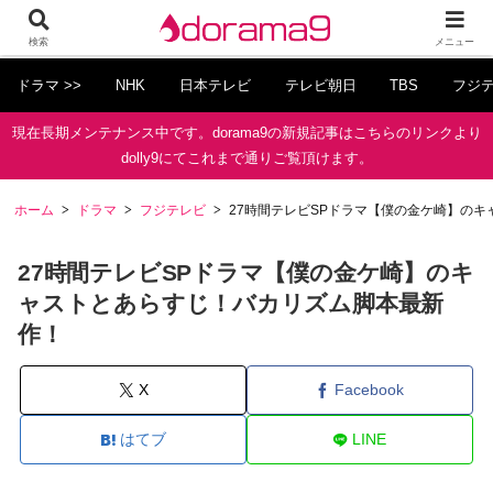
検索
メニュー
ドラマ >>
NHK
日本テレビ
テレビ朝日
TBS
フジ
現在長期メンテナンス中です。dorama9の新規記事はこちらのリンクより
dolly9にてこれまで通りご覧頂けます。
ホーム
ドラマ
フジテレビ
27時間テレビSPドラマ【僕の金ケ崎】の
27時間テレビSPドラマ【僕の金ケ崎】のキ
ャストとあらすじ！バカリズム脚本最新
作！
X
Facebook
はてブ
LINE