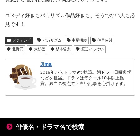
コメディ好きもバカリズム作品好きも、そうでない人も必
見です！
フジテレビ
バカリズム
中尾明慶
仲里依紗
北野武
大杉漣
杉本哲太
渡辺いっけい
Jima
2016年からドラマ9で執筆。朝ドラ・日曜劇場
などを担当。ドラマは毎クール10本以上鑑
賞。独自の視点で面白い記事を心掛けます。
俳優名・ドラマ名で検索