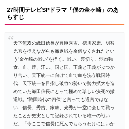
27時間テレビSPドラマ「僕の金ヶ崎」のあ
らすじ
天下無双の織田信長が豊臣秀吉、徳川家康、明智
光秀を従えながらも撤退戦を余儀なくされたとい
う“金ケ崎の戦い”を描く。戦い、裏切り、弱肉強
食、血、煙、汗…、国と国、正義と正義がぶつか
り合い、天下統一に向けて血で血を洗う戦国時
代、天下統一を目指し破竹の勢いで勢力拡大を進
めていた織田信長にとって極めて珍しい決死の撤
退戦。“戦国時代の四傑”と言っても過言ではな
い、信長、秀吉、家康、光秀が一堂に会して戦っ
たことが史実として記録されている唯一の戦い
だ。「今ここで信長に死んでもらうわけにはいか