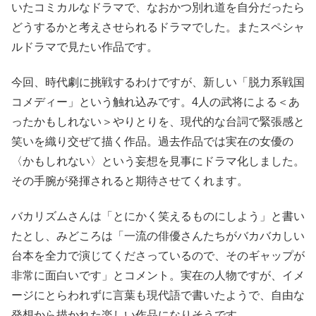
いたコミカルなドラマで、なおかつ別れ道を自分だったら
どうするかと考えさせられるドラマでした。またスペシャ
ルドラマで見たい作品です。
今回、時代劇に挑戦するわけですが、新しい「脱力系戦国
コメディー」という触れ込みです。4人の武将による＜あ
ったかもしれない＞やりとりを、現代的な台詞で緊張感と
笑いを織り交ぜて描く作品。過去作品では実在の女優の
〈かもしれない〉という妄想を見事にドラマ化しました。
その手腕が発揮されると期待させてくれます。
バカリズムさんは「とにかく笑えるものにしよう」と書い
たとし、みどころは「一流の俳優さんたちがバカバカしい
台本を全力で演じてくださっているので、そのギャップが
非常に面白いです」とコメント。実在の人物ですが、イメ
ージにとらわれずに言葉も現代語で書いたようで、自由な
発想から描かれた楽しい作品になりそうです。