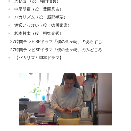
大杉漣 （役：織田信長）
中尾明慶（役：豊臣秀吉）
バカリズム（役：服部半蔵）
渡辺いっけい（役：徳川家康）
杉本哲太（役：明智光秀）
27時間テレビSPドラマ「僕の金ヶ崎」のあらすじ
27時間テレビSPドラマ「僕の金ヶ崎」のみどころ
【バカリズム脚本ドラマ】