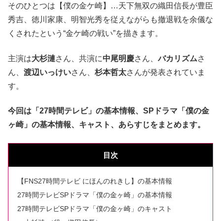
そのひとつは【僕の金ケ崎】…天下無双の織田信長が豊臣
秀吉、徳川家康、明智光秀を従えながらも撤退戦を余儀な
くされたという“金ケ崎の戦い”を描きます。
主演は
大杉漣
さん、共演に
中尾明慶
さん、
バカリズム
さ
ん、
渡辺いっけい
さん、
杉本哲太
さんが発表されていま
す。
今回は「27時間テレビ」の基本情報、SPドラマ「僕の金
ヶ崎」の基本情報、キャスト、あらすじをまとめます。
目次
【FNS27時間テレビ にほんのれきし】の基本情報
27時間テレビSPドラマ「僕の金ヶ崎」の基本情報
27時間テレビSPドラマ「僕の金ヶ崎」のキャスト