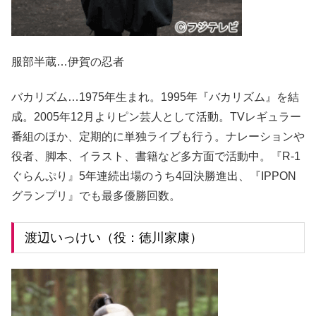
服部半蔵…伊賀の忍者
バカリズム…1975年生まれ。1995年『バカリズム』を結
成。2005年12月よりピン芸人として活動。TVレギュラー
番組のほか、定期的に単独ライブも行う。ナレーションや
役者、脚本、イラスト、書籍など多方面で活動中。『R-1
ぐらんぷり』5年連続出場のうち4回決勝進出、『IPPON
グランプリ』でも最多優勝回数。
渡辺いっけい（役：徳川家康）