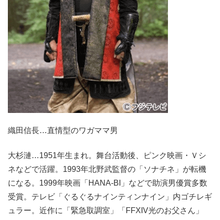
織田信長…直情型のワガママ男
大杉漣…1951年生まれ。舞台活動後、ピンク映画・Ｖシ
ネなどで活躍。1993年北野武監督の「ソナチネ」が転機
になる。1999年映画「HANA-BI」などで助演男優賞多数
受賞。テレビ「ぐるぐるナインティンナイン」内ゴチレギ
ュラー。近作に「緊急取調室」「FFXIV光のお父さん」