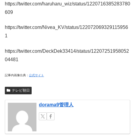
https://twitter.com/haruharu_wiz/status/1220716385283780
609
https://twitter.com/Nivea_KV/status/122072069329115956
1
https://twitter.com/DeckDek33414/status/12207251958052
04481
記事内画像出典：
公式サイト
テレビ朝日
dorama9管理人