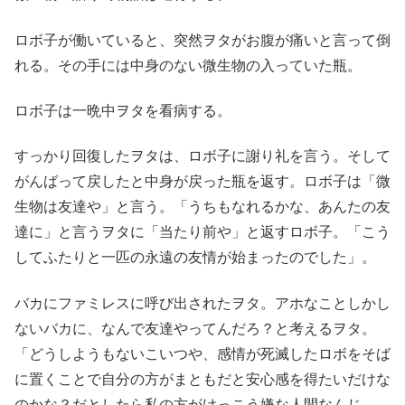
ロボ子が働いていると、突然ヲタがお腹が痛いと言って倒
れる。その手には中身のない微生物の入っていた瓶。
ロボ子は一晩中ヲタを看病する。
すっかり回復したヲタは、ロボ子に謝り礼を言う。そして
がんばって戻したと中身が戻った瓶を返す。ロボ子は「微
生物は友達や」と言う。「うちもなれるかな、あんたの友
達に」と言うヲタに「当たり前や」と返すロボ子。「こう
してふたりと一匹の永遠の友情が始まったのでした」。
バカにファミレスに呼び出されたヲタ。アホなことしかし
ないバカに、なんで友達やってんだろ？と考えるヲタ。
「どうしようもないこいつや、感情が死滅したロボをそば
に置くことで自分の方がまともだと安心感を得たいだけな
のかな？だとしたら私の方がけっこう嫌な人間なんじ