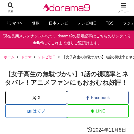
検索
メニュー
ドラマ >>
NHK
日本テレビ
テレビ朝日
TBS
フジ
現在長期メンテナンス中です。dorama9の新規記事はこちらのリンクより
dolly9にてこれまで通りご覧頂けます。
ホーム
ドラマ
テレビ朝日
【女子高生の無駄づかい】1話の視聴率とネ
【女子高生の無駄づかい】1話の視聴率とネ
タバレ！アニメファンにもおおむね好評！
X
Facebook
はてブ
LINE
2024年11月8日