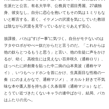
生派だと公言。有名大学卒、公務員で眉目秀麗、27歳独
身、彼女なし。自分に恋心を抱いてもその気は１ミリもな
いと断言する。若く、イケメンの沢渡を気にしていた教頭
は陰ながら沢渡を見守っているがとりあえず安心。
放課後、バカは”すげー事”に気づく。自分がモテないのは
ヲタやロボがやべー奴だからだと言うのだ。「これからは
他の奴らとつるもうと思う」と言い、他の生徒に声をかけ
るが、幼く、高校生には見えない百井咲久（通称ロリ）、
ほっぺたに絆創膏を貼った中二病の山本美波（通称ヤマ
イ）、いつもヘッドホンを首にかけ、生真面目な性格の一
奏（にのまえかなで、通称マジメ）、オカルト好きで不気
味な本や藁人形を持ち歩く久条翡翠（通称マジョ）など、
とうてい近づきたくないキャラの連中ばかり。結局、バカ
はふたりの元へ。