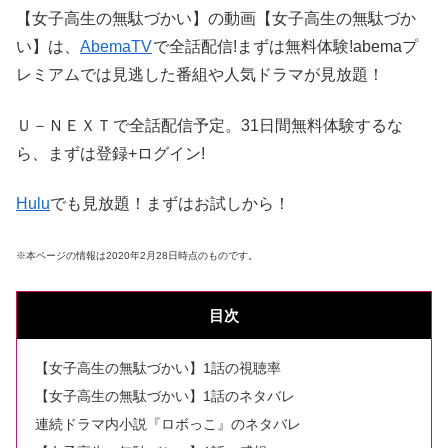
【女子高生の無駄づかい】の動画
【女子高生の無駄づか
い】は、
AbemaTV
で全話配信!まずは無料体験!abemaプ
レミアムでは見逃した番組や人気ドラマが見放題！
Ｕ－ＮＥＸＴ
で全話配信予定。31日間無料体験するな
ら、まずは登録+ログイン!
Hulu
でも見放題！まずはお試しから！
※本ページの情報は2020年2月28日時点のものです。
目次
【女子高生の無駄づかい】1話の視聴率
【女子高生の無駄づかい】1話のネタバレ
連続ドラマ内小説『ロボっこ』のネタバレ