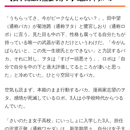
「うちらってさ、今がピークなんじゃない？」。田中望
（通称バカ）が菊池茜（通称ヲタ）と鷺宮しおり（通称ロ
ボ）に言う。見た目も中の下、性格も腐ってる自分たちが
持っている唯一の武器が若さだけというわけだ。「今がん
ばらないと、この先一生彼氏とかできない」と力説するバ
カ。それに対し、ヲタは「すげー頭悪そう」、ロボは「自
分で自分を中の下と過大評価してるところが凄いと思っ
た」と冷めていた。ひとり空回りするバカ。
空気も読まず、本能のまま行動するバカ。漫画家志望のヲ
タ。感情が死滅しているロボ。3人は小学校時代からつる
んでいた。
「さいのたま女子高校」にいっしょに入学した3人。担任
の沢渡正敬（通称ワセダ）は、新学期早々、自分は女子大