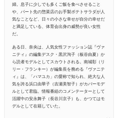
婦。息子に少しでも多くご飯を食べさせること
や、パート先の惣菜店のお手製ポテトサラダが人
気なことなど、日々の小さな幸せが自分の幸せだ
と満足している、体育会出身の威勢が良い女性
だ。
ある日、奈央は、人気女性ファッション誌『ヴァ
ニティ』の編集デスク・黒沢洵子（板谷由夏）か
ら読者モデルとしてスカウトされる。南城彰（リ
リー・フランキー）が編集長を務める『ヴァニテ
ィ』は、「ハマユカ」の愛称で知られ、絶大な人
気を誇る浜口由華子（吉瀬美智子）がカバーモデ
ルとして君臨。情報番組のコメンテーターとして
活躍中の安永舞子（長谷川京子）も、かつてはモ
デルとして在籍していた。