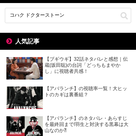
人気記事
【ブギウギ】32話ネタバレと感想｜伝
蔵(坂田聡)の台詞「どっちもまやか
し」に視聴者共感！
【アバランチ】の視聴率一覧！大ヒッ
トのカギは裏番組？
【アバランチ】のネタバレ・あらすじ
を最終回まで!羽生と対決する黒幕は大
山なのか⁈