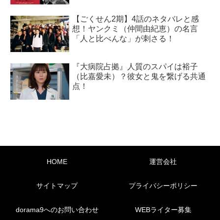
【ごくせん2期】4話のネタバレと感
想！ヤンクミ（仲間由紀恵）の名言
「人と比べんな」が刺さる！
『大病院占拠』人質のスパイは裕子
（比嘉愛未）？彼女と鬼を繋げる共通
点！
HOME
運営会社
サイトマップ
プライバシーポリシー
dorama9へのお問い合わせ
WEBライター募集