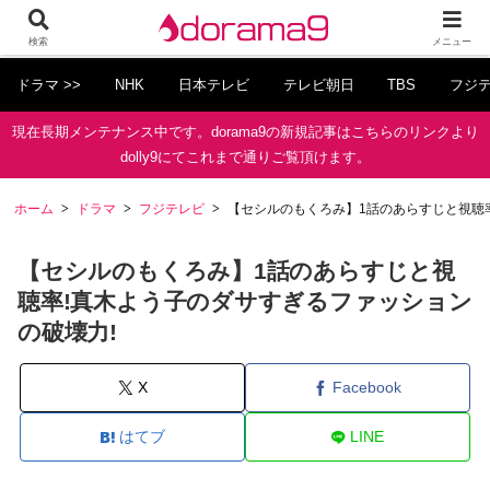
検索
メニュー
ドラマ >>
NHK
日本テレビ
テレビ朝日
TBS
フジ
現在長期メンテナンス中です。dorama9の新規記事はこちらのリンクより
dolly9にてこれまで通りご覧頂けます。
ホーム
ドラマ
フジテレビ
【セシルのもくろみ】1話のあらすじと視聴
【セシルのもくろみ】1話のあらすじと視
聴率!真木よう子のダサすぎるファッション
の破壊力!
X
Facebook
はてブ
LINE