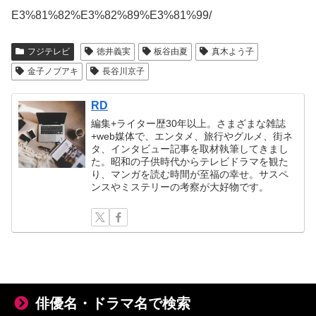
E3%81%82%E3%82%89%E3%81%99/
フジテレビ
徳井義実
板谷由夏
真木よう子
金子ノブアキ
長谷川京子
RD
編集+ライター歴30年以上。さまざまな雑誌
+web媒体で、エンタメ、旅行やグルメ、街ネ
タ、インタビュー記事を取材執筆してきまし
た。昭和の子供時代からテレビドラマを観た
り、マンガを読む時間が至福の幸せ。サスペ
ンスやミステリーの考察が大好物です。
俳優名・ドラマ名で検索