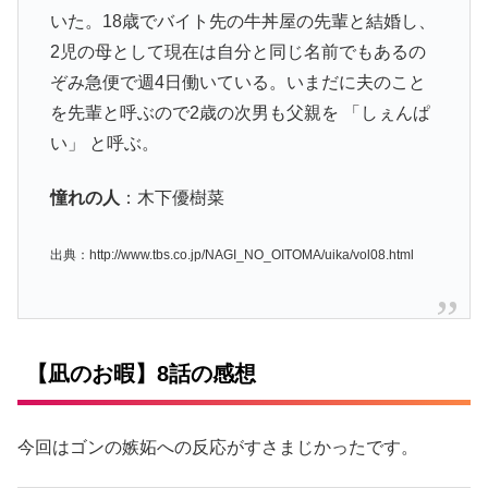
いた。18歳でバイト先の牛丼屋の先輩と結婚し、
2児の母として現在は自分と同じ名前でもあるの
ぞみ急便で週4日働いている。いまだに夫のこと
を先輩と呼ぶので2歳の次男も父親を 「しぇんぱ
い」 と呼ぶ。
憧れの人
：木下優樹菜
出典：http://www.tbs.co.jp/NAGI_NO_OITOMA/uika/vol08.html
【凪のお暇】8話の感想
今回はゴンの嫉妬への反応がすさまじかったです。