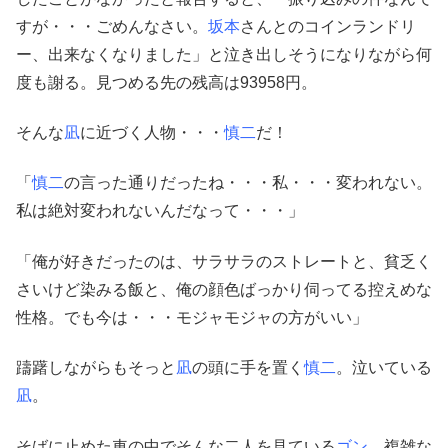
すが・・・ごめんなさい。
坂本
さんとのコインランドリ
ー、出来なくなりました」と泣き出しそうになりながら何
度も謝る。見つめる先の残高は93958円。
そんな
凪
に近づく人物・・・
慎二
だ！
「
慎二
の言った通りだったね・・・私・・・変われない。
私は絶対変われないんだなって・・・」
「俺が好きだったのは、サラサラのストレートと、貧乏く
さいけど染みる飯と、俺の顔色ばっかり伺ってる控えめな
性格。でも今は・・・モジャモジャの方がいい」
躊躇しながらもそっと
凪
の頭に手を置く
慎二
。泣いている
凪
。
そばに止めた車の中でそんな二人を見ている
ゴン
。複雑な