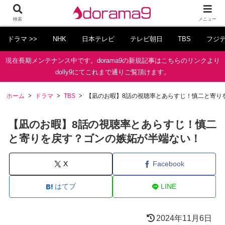
検索
メニュー
ドラマ >>
NHK
日本テレビ
テレビ朝日
TBS
フジ
現在長期メンテナンス中です。dorama9の新規記事はこちらのリンクより
dolly9にてこれまで通りご覧頂けます。
ホーム
ドラマ
TBS
【凪のお暇】8話の視聴率とあらすじ！慎二と寄り
【凪のお暇】8話の視聴率とあらすじ！慎二
と寄りを戻す？ゴンの嫉妬が半端ない！
X
Facebook
はてブ
LINE
2024年11月6日