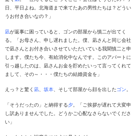
日、平日よね。北海道まで来てたあの男性たちは？どうい
うお付き合いなの？」
凪
が返事に困っていると、ゴンの部屋から慎二が出てく
る。「お母さん、申し遅れました。僕、凪さんと同じ会社
で凪さんとお付き合いさせていただいている我聞慎二と申
します。僕たち今、有給消化中なんです。このアパートに
引っ越したのは、凪さんお金を貯めたいって言ってくれて
まして、その～・・・僕たちの結婚資金を」
えっ？と驚く
凪
、
坂本
、そして部屋から顔を出した
ゴン
。
「そうだったの」と納得する
夕
。「ご挨拶が遅れて大変申
し訳ありませんでした。どうかご心配なさらないでくださ
い」