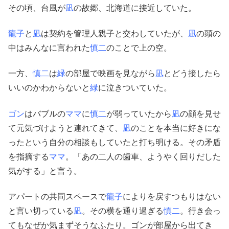
その頃、台風が
凪
の故郷、北海道に接近していた。
龍子
と
凪
は契約を管理人親子と交わしていたが、
凪
の頭の
中はみんなに言われた
慎二
のことで上の空。
一方、
慎二
は
緑
の部屋で映画を見ながら
凪
とどう接したら
いいのかわからないと
緑
に泣きついていた。
ゴン
はバブルの
ママ
に
慎二
が弱っていたから
凪
の顔を見せ
て元気づけようと連れてきて、
凪
のことを本当に好きにな
ったという自分の相談もしていたと打ち明ける。その矛盾
を指摘する
ママ
。「あの二人の歯車、ようやく回りだした
気がする」と言う。
アパートの共同スペースで
龍子
によりを戻すつもりはない
と言い切っている
凪
。その横を通り過ぎる
慎二
。行き会っ
てもなぜか気まずそうなふたり。ゴンが部屋から出てき