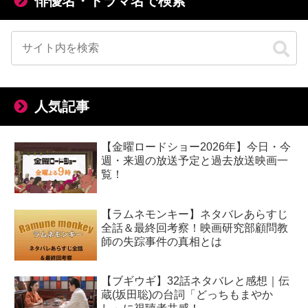
俳優名・ドラマ名で検索
人気記事
【金曜ロードショー2026年】今日・今
週・来週の放送予定と過去放送映画一
覧！
【ラムネモンキー】ネタバレあらすじ
全話＆最終回考察！映画研究部顧問教
師の失踪事件の真相とは
【ブギウギ】32話ネタバレと感想｜伝
蔵(坂田聡)の台詞「どっちもまやか