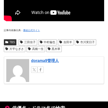
記事内画像出典：
番組公式サイト
TBS
三田佳子
中村倫也
吉田羊
市川実日子
片平なぎさ
高橋一生
黒木華
dorama9管理人