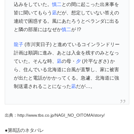
込みをしていた。
慎二
との間に起こった出来事を
皆に聞いてもらう
凪
だが、想定していない答えの
連続で困惑する。風にあたろうとベランダに出る
と隣の部屋にはなぜか
慎二
が !?
龍子
(市川実日子) と進めているコインランドリー
計画は順調に進み、あとは入金を残すのみとなっ
ていた。そんな時、
凪
の母・
夕
(片平なぎさ) か
ら、住んでいる北海道に台風が直撃し、家に被害
が出たと電話がかかってくる。急遽、北海道に強
制送還されることになった
凪
だが…。
出典：http://www.tbs.co.jp/NAGI_NO_OITOMA/story/
●第8話のネタバレ