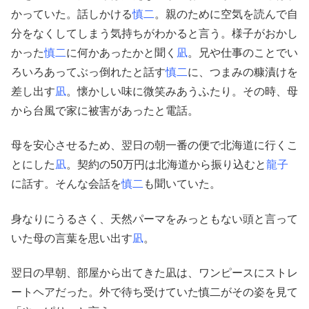
かっていた。話しかける
慎二
。親のために空気を読んで自
分をなくしてしまう気持ちがわかると言う。様子がおかし
かった
慎二
に何かあったかと聞く
凪
。兄や仕事のことでい
ろいろあってぶっ倒れたと話す
慎二
に、つまみの糠漬けを
差し出す
凪
。懐かしい味に微笑みあうふたり。その時、母
から台風で家に被害があったと電話。
母を安心させるため、翌日の朝一番の便で北海道に行くこ
とにした
凪
。契約の50万円は北海道から振り込むと
龍子
に話す。そんな会話を
慎二
も聞いていた。
身なりにうるさく、天然パーマをみっともない頭と言って
いた母の言葉を思い出す
凪
。
翌日の早朝、部屋から出てきた凪は、ワンピースにストレ
ートヘアだった。外で待ち受けていた慎二がその姿を見て