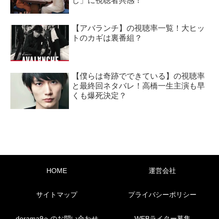
し」に視聴者共感！
【アバランチ】の視聴率一覧！大ヒッ
トのカギは裏番組？
【僕らは奇跡でできている】の視聴率
と最終回ネタバレ！高橋一生主演も早
くも爆死決定？
HOME
運営会社
サイトマップ
プライバシーポリシー
dorama9へのお問い合わせ
WEBライター募集