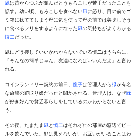
凪
は昔からつぶが並んだとうもろこしが苦手だったことを
話す。幼い頃、もろこしを食べない
凪
に怒り、目の前でゴ
ミ箱に捨ててしまう母に気を使って母の前では美味しそう
に食べるフリをするようになった
凪
の気持ちがよくわかる
慎二
だった。
凪にどう接していいかわからないでいる慎二はうららに、
「そんなの簡単じゃん。友達になればいいんだよ」と言わ
れる。
コインランドリー契約の前日、
龍子
は管理人から
緑
が有名
な旅館の跡取り娘だったと聞かされる。管理人は、なぜ
緑
が好き好んで貧乏暮らしをしているのかわからないと言
う。
その夜、たまたま
凪
と
慎二
はそれぞれの部屋の窓辺でビー
ルを飲んでいた。顔は見えないが、お互いがいることはわ