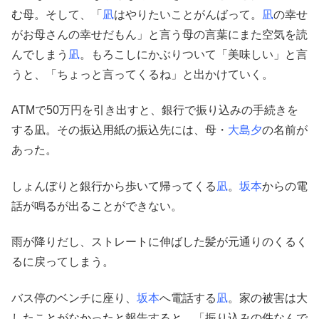
む母。そして、「
凪
はやりたいことがんばって。
凪
の幸せ
がお母さんの幸せだもん」と言う母の言葉にまた空気を読
んでしまう
凪
。もろこしにかぶりついて「美味しい」と言
うと、「ちょっと言ってくるね」と出かけていく。
ATMで50万円を引き出すと、銀行で振り込みの手続きを
する凪。その振込用紙の振込先には、母・
大島夕
の名前が
あった。
しょんぼりと銀行から歩いて帰ってくる
凪
。
坂本
からの電
話が鳴るが出ることができない。
雨が降りだし、ストレートに伸ばした髪が元通りのくるく
るに戻ってしまう。
バス停のベンチに座り、
坂本
へ電話する
凪
。家の被害は大
したことがなかったと報告すると、「振り込みの件なんで