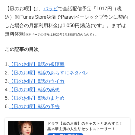
【凪のお暇】は、
パラビ
で全話配信予定「1017円（税
込）※iTunes Store決済でParaviベーシックプランに契約
した場合の月額利用料金は1,050円(税込)です」。まずは
無料体験!
※本ページの情報は2020年2月28日時点のものです。
この記事の目次
1.
【凪のお暇】8話の視聴率
2.
【凪のお暇】8話のあらすじネタバレ
3.
【凪のお暇】8話のウイカ
4.
【凪のお暇】8話の感想
5.
【凪のお暇】8話のまとめ
6.
【凪のお暇】9話の予告
ドラマ【凪のお暇】のキャストとあらすじ！
黒木華主演の人生リセットストーリー！