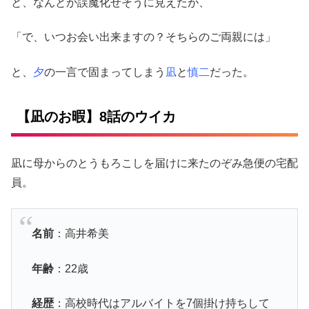
と、なんとか誤魔化せそうに見えたが、
「で、いつお会い出来ますの？そちらのご両親には」
と、
夕
の一言で固まってしまう
凪
と
慎二
だった。
【凪のお暇】8話のウイカ
凪に母からのとうもろこしを届けに来たのぞみ急便の宅配
員。
名前
：高井希美
年齢
：22歳
経歴
：高校時代はアルバイトを7個掛け持ちして