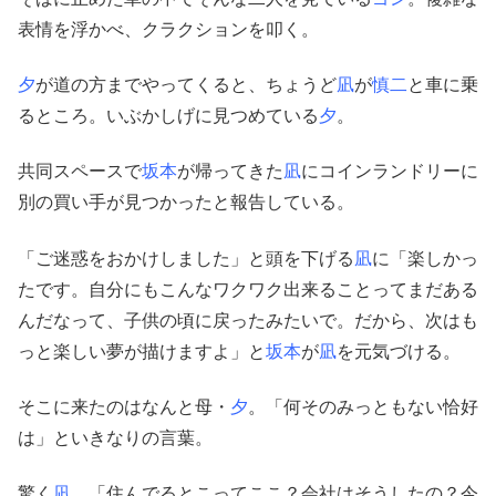
表情を浮かべ、クラクションを叩く。
夕
が道の方までやってくると、ちょうど
凪
が
慎二
と車に乗
るところ。いぶかしげに見つめている
夕
。
共同スペースで
坂本
が帰ってきた
凪
にコインランドリーに
別の買い手が見つかったと報告している。
「ご迷惑をおかけしました」と頭を下げる
凪
に「楽しかっ
たです。自分にもこんなワクワク出来ることってまだある
んだなって、子供の頃に戻ったみたいで。だから、次はも
っと楽しい夢が描けますよ」と
坂本
が
凪
を元気づける。
そこに来たのはなんと母・
夕
。「何そのみっともない恰好
は」といきなりの言葉。
驚く
凪
。「住んでるとこってここ？会社はそうしたの？今