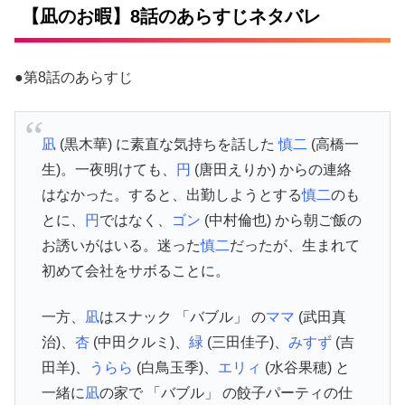
【凪のお暇】8話のあらすじネタバレ
●第8話のあらすじ
凪
(黒木華) に素直な気持ちを話した
慎二
(高橋一
生)。一夜明けても、
円
(唐田えりか) からの連絡
はなかった。すると、出勤しようとする
慎二
のも
とに、
円
ではなく、
ゴン
(中村倫也) から朝ご飯の
お誘いがはいる。迷った
慎二
だったが、生まれて
初めて会社をサボることに。
一方、
凪
はスナック 「バブル」 の
ママ
(武田真
治)、
杏
(中田クルミ)、
緑
(三田佳子)、
みすず
(吉
田羊)、
うらら
(白鳥玉季)、
エリィ
(水谷果穂) と
一緒に
凪
の家で 「バブル」 の餃子パーティの仕