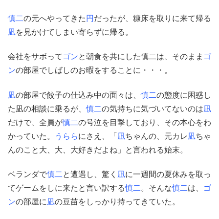
慎二
の元へやってきた
円
だったが、糠床を取りに来て帰る
凪
を見かけてしまい寄らずに帰る。
会社をサボって
ゴン
と朝食を共にした慎二は、そのまま
ゴ
ン
の部屋でしばしのお暇をすることに・・・。
凪
の部屋で餃子の仕込み中の面々は、
慎二
の態度に困惑し
た凪の相談に乗るが、
慎二
の気持ちに気づいてないのは
凪
だけで、全員が
慎二
の号泣を目撃しており、その本心をわ
かっていた。
うらら
にさえ、「
凪
ちゃんの、元カレ
凪
ちゃ
んのこと大、大、大好きだよね」と言われる始末。
ベランダで
慎二
と遭遇し、驚く
凪
に一週間の夏休みを取っ
てゲームをしに来たと言い訳する
慎二
。そんな
慎二
は、
ゴ
ン
の部屋に
凪
の豆苗をしっかり持ってきていた。