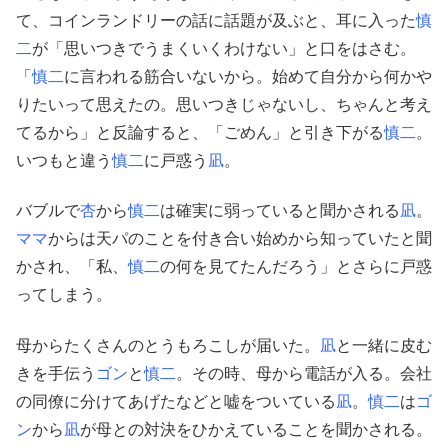
て、コインランドリーの話に話題が及ぶと、耳に入った
慎
二
が「思いつきでうまくいくわけない」と口をはさむ。
「
慎二
に言われる筋合いないから。始めて自分から何かや
りたいって思えたの。思いつきじゃないし、ちゃんと考え
てるから」と反論すると、「ごめん」と引き下がる
慎二
。
いつもと違う
慎二
に戸惑う
凪
。
バブルで
杏
から
慎二
は確実に弱っていると聞かされる
凪
。
ママ
からは天パのことを付き合い始めから知っていたと聞
かされ、「私、
慎二
の何を見てたんだろう」とさらに戸惑
ってしまう。
母からたくさんのとうもろこしが届いた。
凪
と一緒に皮む
きを手伝う
ゴン
と
慎二
。その時、母から電話が入る。会社
の同僚に分けてあげたなどと嘘をついている
凪
。
慎二
は
ゴ
ン
から
凪
が母との対決をひかえていることを聞かされる。