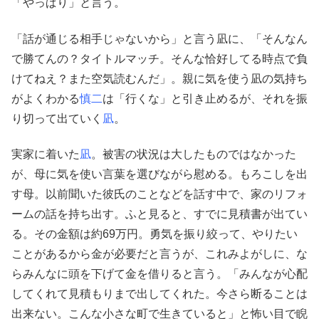
「やっぱり」と言う。
「話が通じる相手じゃないから」と言う凪に、「そんなん
で勝てんの？タイトルマッチ。そんな恰好してる時点で負
けてねえ？また空気読むんだ」。親に気を使う凪の気持ち
がよくわかる
慎二
は「行くな」と引き止めるが、それを振
り切って出ていく
凪
。
実家に着いた
凪
。被害の状況は大したものではなかった
が、母に気を使い言葉を選びながら慰める。もろこしを出
す母。以前聞いた彼氏のことなどを話す中で、家のリフォ
ームの話を持ち出す。ふと見ると、すでに見積書が出てい
る。その金額は約69万円。勇気を振り絞って、やりたい
ことがあるから金が必要だと言うが、これみよがしに、な
らみんなに頭を下げて金を借りると言う。「みんなが心配
してくれて見積もりまで出してくれた。今さら断ることは
出来ない。こんな小さな町で生きていると」と怖い目で睨