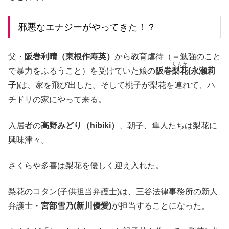
邪悪なエナジーがやってきた！？
父・
阪巻利晴（東根作寿英）
から教育虐待（＝勉強のこと
りんか
で暴力をふるうこと）を受けていた娘の
阪巻
梨花
(永瀬莉
子)
は、家を飛び出した。そして桃子が梨花を連れて、ハ
チドリの家にやって来る。
入居者の
高野みどり（hibiki）
、朝子、隼人たちは梨花に
興味津々。
さくらや多喜は梨花を優しく迎え入れた。
梨花のコタン(子供担当弁護士)は、三谷法律事務所の新人
弁護士・
宮部雪乃(新川優愛)
が担当することになった。