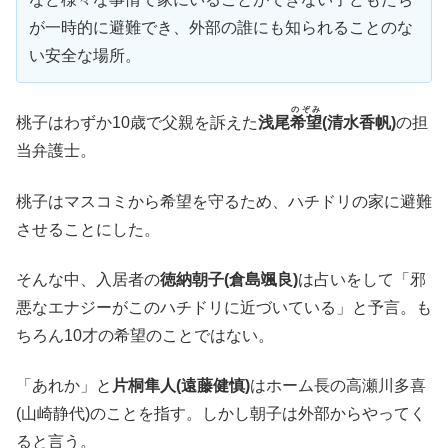
が一時的に避難でき、外部の誰にも知られることのな
い安全な場所。
のぞみ
桃子はわずか10歳で父親を訴えた
浅尾
希望
(清水香帆)
の担
当弁護士。
桃子はマスコミから希望を守るため、ハチドリの家に避難
させることにした。
そんな中、入居者の
徳納朝子(倉島颯良)
は占いをして「邪
悪なエナジーがこのハチドリに近づいている」と予言。も
ちろん10才の希望のことではない。
「あれか」と
片桐隼人(遠藤健慎)
はホーム長の高瀬川多喜
(山崎静代)のことを指す。しかし朝子は外部からやってく
ると言う。