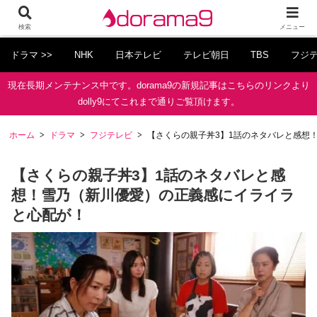
検索
メニュー
ドラマ >>
NHK
日本テレビ
テレビ朝日
TBS
フジ
現在長期メンテナンス中です。dorama9の新規記事はこちらのリンクより
dolly9にてこれまで通りご覧頂けます。
ホーム
ドラマ
フジテレビ
【さくらの親子丼3】1話のネタバレと感想
【さくらの親子丼3】1話のネタバレと感
想！雪乃（新川優愛）の正義感にイライラ
と心配が！