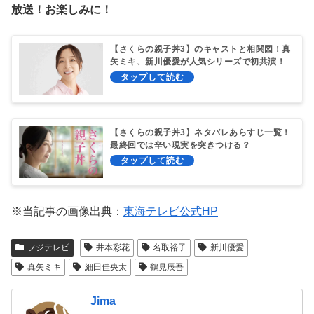
放送！お楽しみに！
【さくらの親子丼3】のキャストと相関図！真
矢ミキ、新川優愛が人気シリーズで初共演！
【さくらの親子丼3】ネタバレあらすじ一覧！
最終回では辛い現実を突きつける？
※当記事の画像出典：
東海テレビ公式HP
フジテレビ
井本彩花
名取裕子
新川優愛
真矢ミキ
細田佳央太
鶴見辰吾
Jima