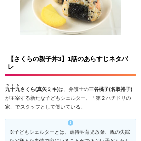
【さくらの親子丼3】1話のあらすじネタバ
レ
つくも
九十九
さくら(真矢ミキ)
は、弁護士の
三谷桃子(名取裕子)
が主宰する新たな子どもシェルター、「第２ハチドリの
家」でスタッフとして働いている。
※子どもシェルターとは、虐待や育児放棄、親の失踪
など様々な事情で家にいることができない子どもたち