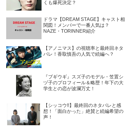
くも爆死決定？
ドラマ【DREAM STAGE】キャスト相
関図！メンバーで一番人気は？
NAZE・TORINNER紹介
【アノニマス】の視聴率と最終回ネタ
バレ！香取慎吾の人気で続編へ？
『ブギウギ』スズ子のモデル・笠置シ
ヅ子のプロフィール＆略歴！年下の大
学生との恋が波瀾万丈！
【シッコウ!!】最終回のネタバレと感
想！「面白かった」絶賛と続編希望の
声！