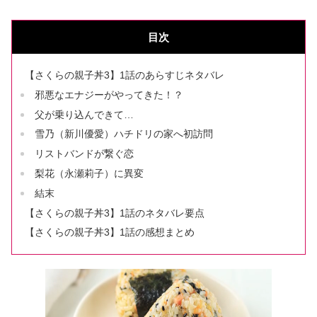
目次
【さくらの親子丼3】1話のあらすじネタバレ
邪悪なエナジーがやってきた！？
父が乗り込んできて…
雪乃（新川優愛）ハチドリの家へ初訪問
リストバンドが繋ぐ恋
梨花（永瀬莉子）に異変
結末
【さくらの親子丼3】1話のネタバレ要点
【さくらの親子丼3】1話の感想まとめ