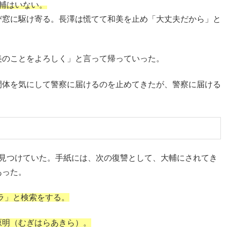
輔はいない。
び窓に駆け寄る。長澤は慌てて和美を止め「大丈夫だから」と
美のことをよろしく」と言って帰っていった。
間体を気にして警察に届けるのを止めてきたが、警察に届ける
を見つけていた。手紙には、次の復讐として、大輔にされてき
あった。
ハラ」と検索をする。
原明（むぎはらあきら）。