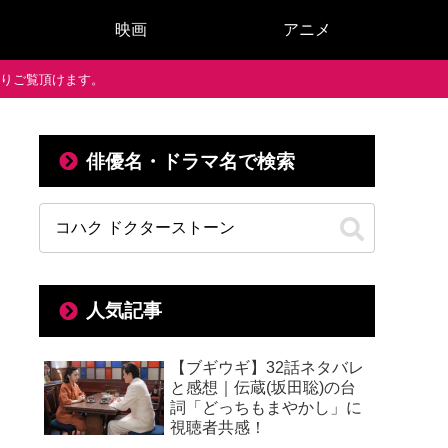
映画
アニメ
で通りご覧頂けます。
俳優名・ドラマ名で検索
人気記事
【ブギウギ】32話ネタバレ
と感想｜伝蔵(坂田聡)の台
詞「どっちもまやかし」に
視聴者共感！