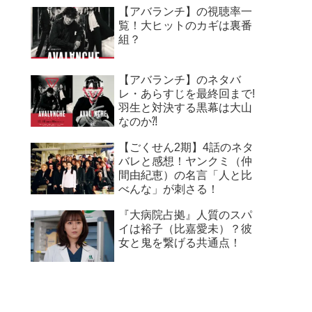
【アバランチ】の視聴率一
覧！大ヒットのカギは裏番
組？
【アバランチ】のネタバ
レ・あらすじを最終回まで!
羽生と対決する黒幕は大山
なのか⁈
【ごくせん2期】4話のネタ
バレと感想！ヤンクミ（仲
間由紀恵）の名言「人と比
べんな」が刺さる！
『大病院占拠』人質のスパ
イは裕子（比嘉愛未）？彼
女と鬼を繋げる共通点！