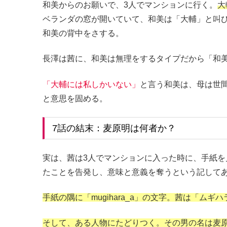
和美からのお願いで、3人でマンションに行く。
大
ベランダの窓が開いていて、和美は「大輔」と叫
和美の背中をさする。
長澤は茜に、和美は無理をするタイプだから「和
「大輔には私しかいない」
と言う和美は、母は世
と意思を固める。
7話の結末：麦原明は何者か？
実は、茜は3人でマンションに入った時に、手紙
たことを告発し、意味と意義を奪うという記して
手紙の隅に「mugihara_a」の文字。茜は「ムギ
そして、ある人物にたどりつく。その男の名は麦