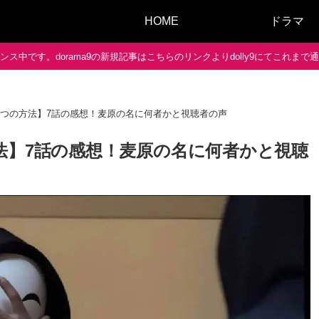
HOME
ドラマ
ス中です。dorama9の新規記事はこちらのリンクよりdolly9にてこれま
5つの方法】7話の感想！麦原の名に何者かと視聴者の声
法】7話の感想！麦原の名に何者かと視聴