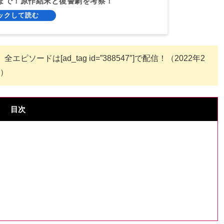
まで！原作結末と復讐劇を考察！
ドは[ad_tag id=”388547″]で配信！（2022年2
）
目次