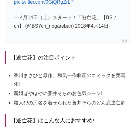
pic.twitter.com/0GjQRgZrLP
— 4月14日（土）スタート！「逃亡花」【BS７
ch】 (@BS7ch_nogareban) 2018年4月14日
【逃亡花】の注目ポイント
香川まさひと原作、和気一作劇画のコミックを実写
化!
新婚ほやほやの蒼井そらのお色気シーン!
殺人犯の汚名を着せられた蒼井そらのどん底逃亡劇
【逃亡花】はこんな人におすすめ!