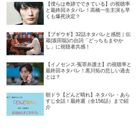
【僕らは奇跡でできている】の視聴率
と最終回ネタバレ！高橋一生主演も早
くも爆死決定？
【ブギウギ】32話ネタバレと感想｜伝
蔵(坂田聡)の台詞「どっちもまやか
し」に視聴者共感！
【イノセンス-冤罪弁護士】の視聴率と
最終回ネタバレ！黒川拓の悲しい過去
とは？
朝ドラ【どんど晴れ】ネタバレ・あら
すじ全話！最終週（全156話）まで紹
介