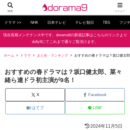
検索
メニュー
ドラマ >>
NHK
日本テレビ
テレビ朝日
TBS
フジ
現在長期メンテナンス中です。dorama9の新規記事はこちらのリンクより
dolly9にてこれまで通りご覧頂けます。
ホーム
ドラマ
まとめ・ランキング
おすすめの春ドラマは？坂口健太郎
おすすめの春ドラマは？坂口健太郎、菜々
緒ら連ドラ初主演が9名！
X
Facebook
はてブ
LINE
2024年11月5日