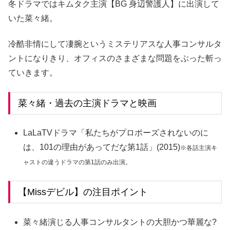
冬ドラマではキムタク主演【BG 身辺警護人】に出演して
いた菜々緒。
冷酷非情にして凄腕というミステリアスな人事コンサルタ
ントになりきり、オフィスのさまざまな問題をぶった斬っ
ていきます。
菜々緒・過去の主演ドラマと映画
LaLaTVドラマ「私たちがプロポーズされないのに
は、101の理由があってだな第1話」(2015)
※各話主演キ
ャストの違うドラマの第1話のみ出演。
【Missデビル】の注目ポイント
菜々緒演じる人事コンサルタントの大胆かつ華麗な?