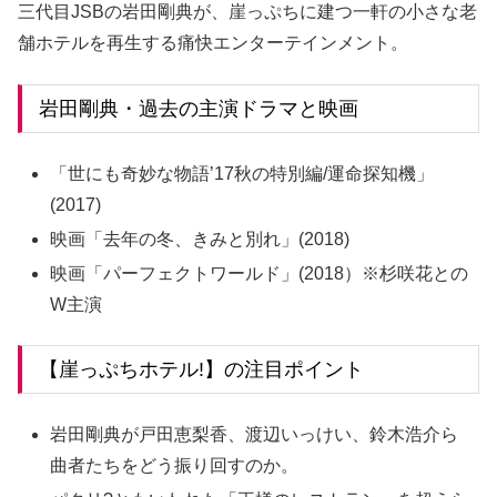
三代目JSBの岩田剛典が、崖っぷちに建つ一軒の小さな老
舗ホテルを再生する痛快エンターテインメント。
岩田剛典・過去の主演ドラマと映画
「世にも奇妙な物語’17秋の特別編/運命探知機」
(2017)
映画「去年の冬、きみと別れ」(2018)
映画「パーフェクトワールド」(2018）※杉咲花との
W主演
【崖っぷちホテル!】の注目ポイント
岩田剛典が戸田恵梨香、渡辺いっけい、鈴木浩介ら
曲者たちをどう振り回すのか。