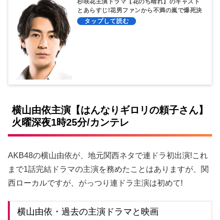
杉咲花主演ドラマ【花のち晴れ】のキャスト
とあらすじ!花男ファンから不満の嵐で爆死決
定?
横山由依主演【はんなりギロリの頼子さん】
火曜深夜1時25分/カンテレ
AKB48の横山由依が、地元関西ネタで連ドラ初出演!これ
まで1話完結ドラマの主演を務めたことはありますが、関
西ローカルですが、がっつり連ドラ主演は初めて!
横山由依・過去の主演ドラマと映画