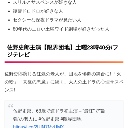
スリルとサスペンスが好きな人
復讐ドロドロが好きな人
セクシーな深夜ドラマが見たい人
80年代のエロい土曜ワイド劇場が好きだった人
佐野史郎主演【限界団地】土曜23時40分/フ
ジテレビ
佐野史郎演じる狂気の老人が、団地を惨劇の舞台に! 「火
の粉」「真昼の悪魔」に続く、大人の土ドラの心理サスペ
ンス!
佐野史郎、63歳で連ドラ初主演 – “最狂”で”最
強”の老人に #佐野史郎 #限界団地
https://t.co/2UIN7MyUMX