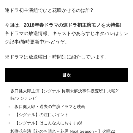
連ドラ初主演組でひと花咲かせるのは誰?
今回は、
2018年春ドラマの連ドラ初主演モノを大特集!
各ドラマの放送情報、キャストやあらすじネタバレはリン
ク記事(随時更新中)へどうぞ。
※ドラマは放送曜日・時間別に紹介しています。
目次
坂口健太郎主演【シグナル 長期未解決事件捜査班】火曜21
時/フジテレビ
坂口健太郎・過去の主演ドラマと映画
【シグナル】の注目ポイント
【シグナル】はこんな人におすすめ!
杉咲花主演【花のち晴れ～花男 Next Season～】火曜22