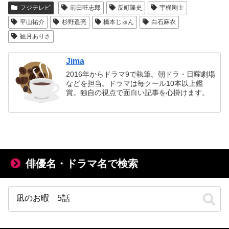
フジテレビ
前田旺志郎
反町隆史
宇梶剛士
平山祐介
杉野遥亮
橋本じゅん
白石麻衣
観月ありさ
Jima
2016年からドラマ9で執筆。朝ドラ・日曜劇場
などを担当。ドラマは毎クール10本以上鑑
賞。独自の視点で面白い記事を心掛けます。
俳優名・ドラマ名で検索