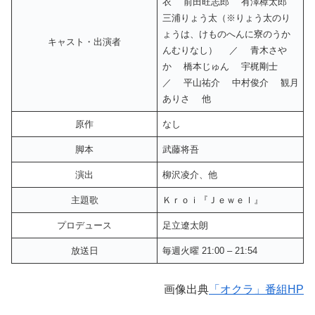
衣 前田旺志郎 有澤樟太郎
三浦りょう太（※りょう太のり
ょうは、けものへんに寮のうか
キャスト・出演者
んむりなし） ／ 青木さや
か 橋本じゅん 宇梶剛士
／ 平山祐介 中村俊介 観月
ありさ 他
原作
なし
脚本
武藤将吾
演出
柳沢凌介、他
主題歌
Ｋｒｏｉ『Ｊｅｗｅｌ』
プロデュース
足立遼太朗
放送日
毎週火曜 21:00 – 21:54
画像出典
「オクラ」番組HP