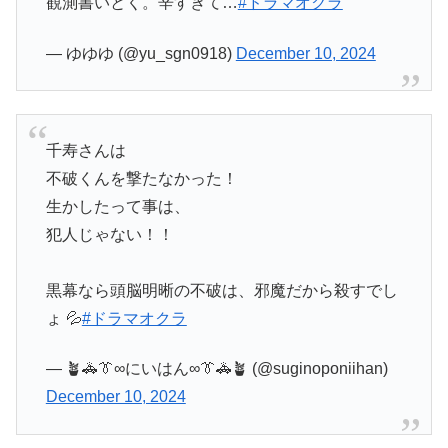
観測書いとく。辛すぎて…
#ドラマオクラ
— ゆゆゆ (@yu_sgn0918)
December 10, 2024
千寿さんは
不破くんを撃たなかった！
生かしたって事は、
犯人じゃない！！
黒幕なら頭脳明晰の不破は、邪魔だから殺すでし
ょ 💦
#ドラマオクラ
— 🪴🚓👔∞にいはん∞👔🚓🪴 (@suginoponiihan)
December 10, 2024