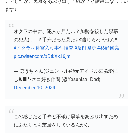
チでしたが、黒幕をあぶり出す作戦か？と話題になってい
ます↓
オクラの中に、犯人が居た…？加勢を殺した黒幕
の犯人は…？千寿だった見たい❗️信じられません‼️
#オクラ～迷宮入り事件捜査
#反町隆史
#杉野遥亮
pic.twitter.com/pDtkXx16jm
— ぼうちゃん(ジェントル)@元アイドル宮脇愛推
し🐈‍⬛🐾ネコ好き仲間 (@Yasuhisa_Dad)
December 10, 2024
この感じだと千寿と不破は黒幕をあぶり出すため
にふたりとも芝居をしているんかな