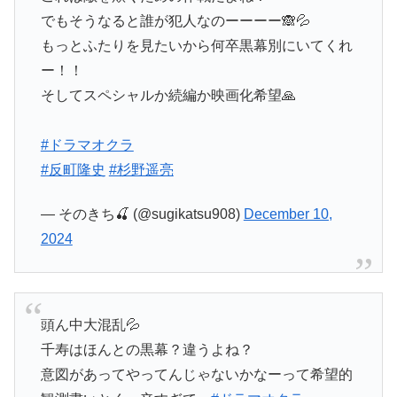
でもそうなると誰が犯人なのーーーー🙈︎💦
もっとふたりを見たいから何卒黒幕別にいてくれ
ー！！
そしてスペシャルか続編か映画化希望🙏
#ドラマオクラ
#反町隆史
#杉野遥亮
— そのきち🍒 (@sugikatsu908)
December 10,
2024
頭ん中大混乱💦
千寿はほんとの黒幕？違うよね？
意図があってやってんじゃないかなーって希望的