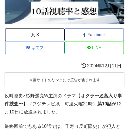
X
Facebook
はてブ
LINE
2024年12月11日
※当サイトのリンクには広告が含まれます
反町隆史×杉野遥亮W主演のドラマ【
オクラ〜迷宮入り事
件捜査〜
】（フジテレビ系、毎週火曜21時）
第10話
が12
月10日に放送されました。
最終回前でもある10話では、
千寿（反町隆史）が犯人と