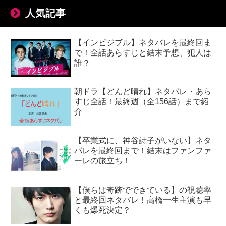
人気記事
【インビジブル】ネタバレを最終回ま
で！全話あらすじと結末予想、犯人は
誰？
朝ドラ【どんど晴れ】ネタバレ・あら
すじ全話！最終週（全156話）まで紹
介
【卒業式に、神谷詩子がいない】ネタ
バレを最終回まで！結末はファンファ
ーレの旅立ち！
【僕らは奇跡でできている】の視聴率
と最終回ネタバレ！高橋一生主演も早
くも爆死決定？