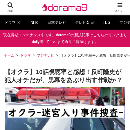
検索
メニュー
ドラマ >>
NHK
日本テレビ
テレビ朝日
TBS
フジ
現在長期メンテナンス中です。dorama9の新規記事はこちらのリンクより
dolly9にてこれまで通りご覧頂けます。
ホーム
ドラマ
フジテレビ
【オクラ】10話視聴率と感想！反町隆史が
【オクラ】10話視聴率と感想！反町隆史が
犯人オチだが、黒幕をあぶり出す作戦か？