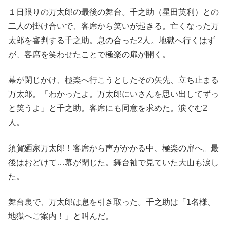
１日限りの万太郎の最後の舞台。千之助（星田英利）との
二人の掛け合いで、客席から笑いが起きる。亡くなった万
太郎を審判する千之助。息の合った2人。地獄へ行くはず
が、客席を笑わせたことで極楽の扉が開く。
幕が閉じかけ、極楽へ行こうとしたその矢先、立ち止まる
万太郎。「わかったよ。万太郎にいさんを思い出してずっ
と笑うよ」と千之助。客席にも同意を求めた。涙ぐむ2
人。
須賀廼家万太郎！客席から声がかかる中、極楽の扉へ。最
後はおどけて…幕が閉じた。舞台袖で見ていた大山も涙し
た。
舞台裏で、万太郎は息を引き取った。千之助は「1名様、
地獄へご案内！」と叫んだ。