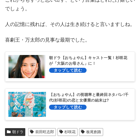
でしょう。
人の記憶に残れば、その人は生き続けると言いますしね。
喜劇王・万太郎の見事な最期でした。
朝ドラ【おちょやん】キャスト一覧！杉咲花
が「大阪のお母さん」に！
【おちょやん】の視聴率と最終回ネタバレ!千
代(杉咲花)の恋と女優業の結末は?
朝ドラ
前田旺志郎
杉咲花
板尾創路