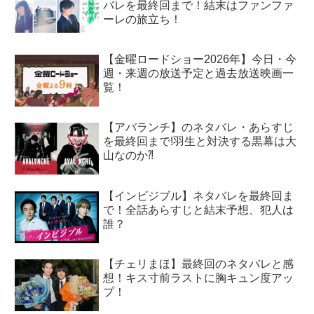
バレを最終回まで！結末はファンファ
ーレの旅立ち！
【金曜ロードショー2026年】今日・今
週・来週の放送予定と過去放送映画一
覧！
【アバランチ】のネタバレ・あらすじ
を最終回まで!羽生と対決する黒幕は大
山なのか⁈
【インビジブル】ネタバレを最終回ま
で！全話あらすじと結末予想、犯人は
誰？
【チェリまほ】最終回のネタバレと感
想！キス寸前ラストに胸キュン度アッ
プ！