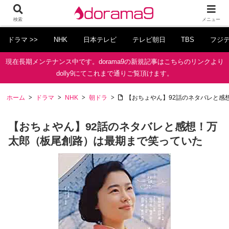
検索
メニュー
ドラマ >>
NHK
日本テレビ
テレビ朝日
TBS
フジ
現在長期メンテナンス中です。dorama9の新規記事はこちらのリンクより
dolly9にてこれまで通りご覧頂けます。
ホーム
ドラマ
NHK
朝ドラ
【おちょやん】92話のネタバレと感
【おちょやん】92話のネタバレと感想！万
太郎（板尾創路）は最期まで笑っていた