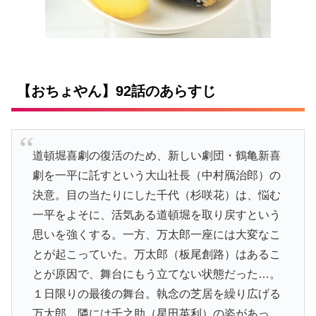
【おちょやん】92話のあらすじ
道頓堀喜劇の復活のため、新しい劇団・鶴亀新喜
劇を一平に託すという大山社長（中村鴈治郎）の
決意。目の当たりにした千代（杉咲花）は、悩む
一平をよそに、活気ある道頓堀を取り戻すという
思いを強くする。一方、万太郎一座には大変なこ
とが起こっていた。万太郎（板尾創路）はあるこ
とが原因で、舞台にもう立てない状態だった…。
１日限りの最後の舞台。執念の芝居を繰り広げる
万太郎。隣には千之助（星田英利）の姿があっ